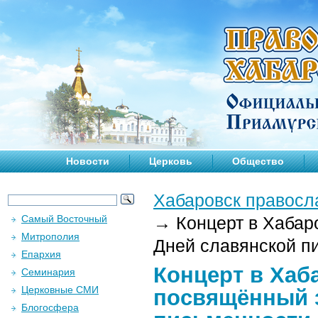
Новости
Церковь
Общество
Хабаровск правосл
Самый Восточный
→
Концерт в Хабар
Митрополия
Дней славянской п
Епархия
Концерт в Ха
Семинария
Церковные СМИ
посвящённый 
Блогосфера