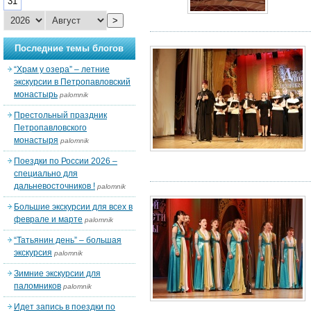
31
>
Последние темы блогов
“Храм у озера” – летние
экскурсии в Петропавловский
монастырь
palomnik
Престольный праздник
Петропавловского
монастыря
palomnik
Поездки по России 2026 –
специально для
дальневосточников !
palomnik
Большие экскурсии для всех в
феврале и марте
palomnik
“Татьянин день” – большая
экскурсия
palomnik
Зимние экскурсии для
паломников
palomnik
Идет запись в поездки по