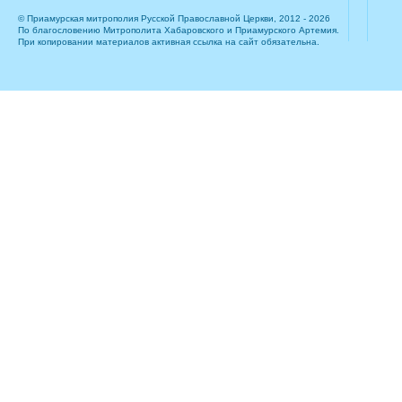
© Приамурская митрополия Русской Православной Церкви, 2012 - 2026
По благословению Митрополита Хабаровского и Приамурского Артемия.
При копировании материалов активная ссылка на сайт обязательна.