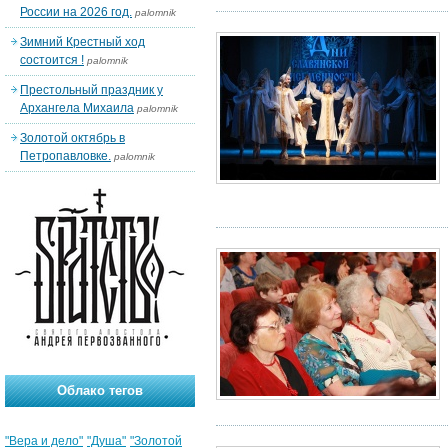
России на 2026 год.
palomnik
Зимний Крестный ход
состоится !
palomnik
Престольный праздник у
Архангела Михаила
palomnik
Золотой октябрь в
Петропавловке.
palomnik
Облако тегов
"Вера и дело"
"Душа"
"Золотой