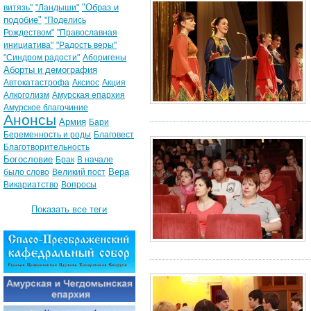
"Образ и
витязь"
"Ландыши"
подобие"
"Поделись
Рождеством"
"Православная
инициатива"
"Радость веры"
"Синдром радости"
Аборигены
Аборты и демография
Автокатастрофа
Аксиос
Акция
Алкоголизм
Амурская епархия
Амурское благочиние
Анонсы
Армия
Бари
Беременность и роды
Благовест
Благотворительность
Богословие
Брак
В начале
Вера
было слово
Великий пост
Викариатство
Вопросы
Показать все теги