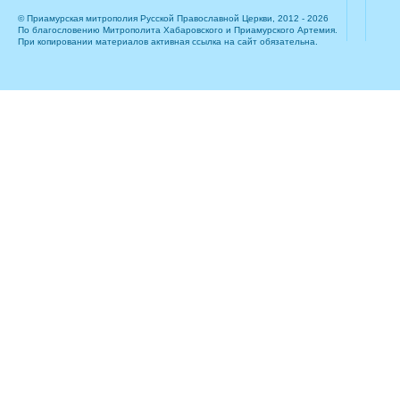
© Приамурская митрополия Русской Православной Церкви, 2012 - 2026
По благословению Митрополита Хабаровского и Приамурского Артемия.
При копировании материалов активная ссылка на сайт обязательна.