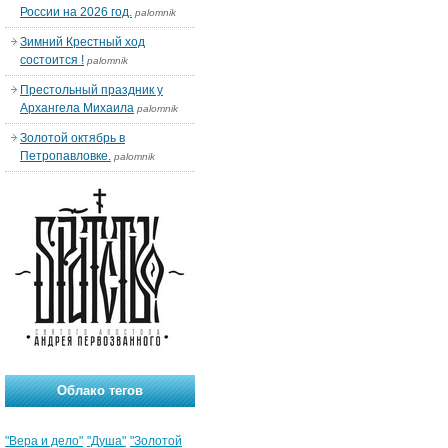
России на 2026 год.
palomnik
Зимний Крестный ход
состоится !
palomnik
Престольный праздник у
Архангела Михаила
palomnik
Золотой октябрь в
Петропавловке.
palomnik
Облако тегов
"Вера и дело"
"Душа"
"Золотой