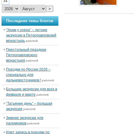
31
>
Последние темы блогов
“Храм у озера” – летние
экскурсии в Петропавловский
монастырь
palomnik
Престольный праздник
Петропавловского
монастыря
palomnik
Поездки по России 2026 –
специально для
дальневосточников !
palomnik
Большие экскурсии для всех в
феврале и марте
palomnik
“Татьянин день” – большая
экскурсия
palomnik
Зимние экскурсии для
паломников
palomnik
Идет запись в поездки по