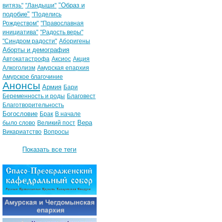
"Образ и
витязь"
"Ландыши"
подобие"
"Поделись
Рождеством"
"Православная
инициатива"
"Радость веры"
"Синдром радости"
Аборигены
Аборты и демография
Автокатастрофа
Аксиос
Акция
Алкоголизм
Амурская епархия
Амурское благочиние
Анонсы
Армия
Бари
Беременность и роды
Благовест
Благотворительность
Богословие
Брак
В начале
Вера
было слово
Великий пост
Викариатство
Вопросы
Показать все теги