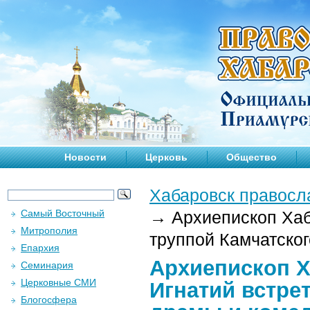
Новости
Церковь
Общество
Хабаровск правосл
Самый Восточный
→
Архиепископ Хаб
Митрополия
труппой Камчатског
Епархия
Архиепископ Х
Семинария
Церковные СМИ
Игнатий встре
Блогосфера