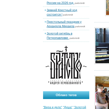
России на 2026 год.
palomnik
Зимний Крестный ход
состоится !
palomnik
Престольный праздник у
Архангела Михаила
palomnik
Золотой октябрь в
Петропавловке.
palomnik
Облако тегов
"Вера и дело"
"Душа"
"Золотой