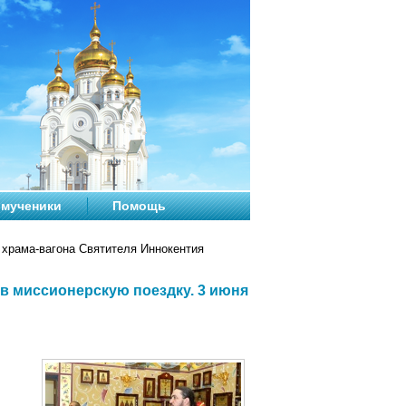
мученики
Помощь
храма-вагона Святителя Иннокентия
в миссионерскую поездку. 3 июня