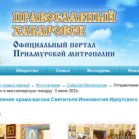
Общество
Семья
Молодежь
Ново
к православный
→
Фотогалерея
→
События Митрополии
→
Отправление 
о в миссионерскую поездку. 3 июня 2011г.
ление храма-вагона Святителя Иннокентия Иркутского 
1