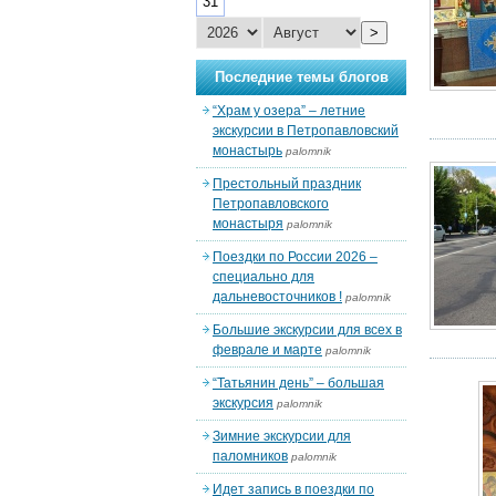
31
>
Последние темы блогов
“Храм у озера” – летние
экскурсии в Петропавловский
монастырь
palomnik
Престольный праздник
Петропавловского
монастыря
palomnik
Поездки по России 2026 –
специально для
дальневосточников !
palomnik
Большие экскурсии для всех в
феврале и марте
palomnik
“Татьянин день” – большая
экскурсия
palomnik
Зимние экскурсии для
паломников
palomnik
Идет запись в поездки по