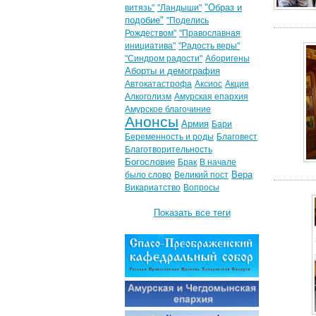
"Образ и
витязь"
"Ландыши"
подобие"
"Поделись
Рождеством"
"Православная
инициатива"
"Радость веры"
"Синдром радости"
Аборигены
Аборты и демография
Автокатастрофа
Аксиос
Акция
Алкоголизм
Амурская епархия
Амурское благочиние
Анонсы
Армия
Бари
Беременность и роды
Благовест
Благотворительность
Богословие
Брак
В начале
Вера
было слово
Великий пост
Викариатство
Вопросы
Показать все теги