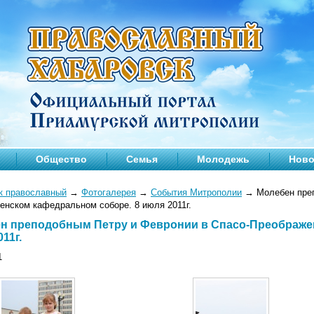
Общество
Семья
Молодежь
Ново
к православный
→
Фотогалерея
→
События Митрополии
→
Молебен преп
енском кафедральном соборе. 8 июля 2011г.
н преподобным Петру и Февронии в Спасо-Преображе
11г.
1