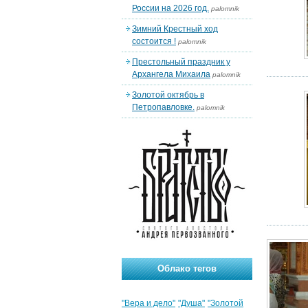
России на 2026 год.
palomnik
Зимний Крестный ход
состоится !
palomnik
Престольный праздник у
Архангела Михаила
palomnik
Золотой октябрь в
Петропавловке.
palomnik
Облако тегов
"Вера и дело"
"Душа"
"Золотой