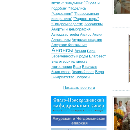
"Образ и
витязь"
"Ландыши"
подобие"
"Поделись
Рождеством"
"Православная
инициатива"
"Радость веры"
"Синдром радости"
Аборигены
Аборты и демография
Автокатастрофа
Аксиос
Акция
Алкоголизм
Амурская епархия
Амурское благочиние
Анонсы
Армия
Бари
Беременность и роды
Благовест
Благотворительность
Богословие
Брак
В начале
Вера
было слово
Великий пост
Викариатство
Вопросы
Показать все теги