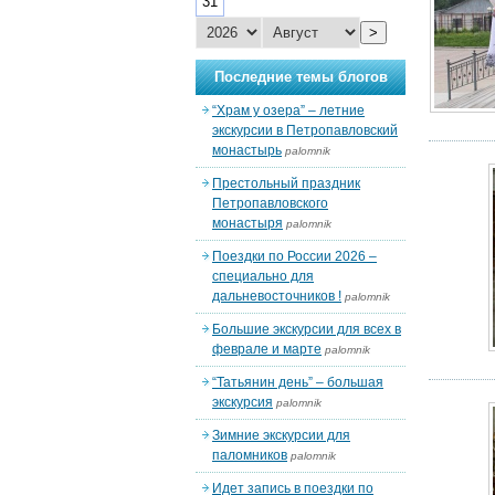
31
>
Последние темы блогов
“Храм у озера” – летние
экскурсии в Петропавловский
монастырь
palomnik
Престольный праздник
Петропавловского
монастыря
palomnik
Поездки по России 2026 –
специально для
дальневосточников !
palomnik
Большие экскурсии для всех в
феврале и марте
palomnik
“Татьянин день” – большая
экскурсия
palomnik
Зимние экскурсии для
паломников
palomnik
Идет запись в поездки по