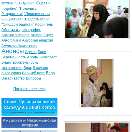
"Образ и
витязь"
"Ландыши"
подобие"
"Поделись
Рождеством"
"Православная
инициатива"
"Радость веры"
"Синдром радости"
Аборигены
Аборты и демография
Автокатастрофа
Аксиос
Акция
Алкоголизм
Амурская епархия
Амурское благочиние
Анонсы
Армия
Бари
Беременность и роды
Благовест
Благотворительность
Богословие
Брак
В начале
Вера
было слово
Великий пост
Викариатство
Вопросы
Показать все теги