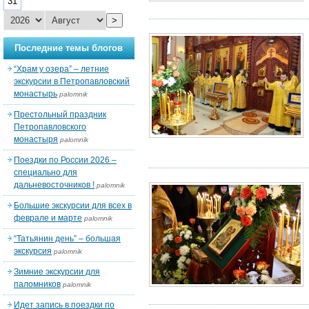
31
>
Последние темы блогов
“Храм у озера” – летние
экскурсии в Петропавловский
монастырь
palomnik
Престольный праздник
Петропавловского
монастыря
palomnik
Поездки по России 2026 –
специально для
дальневосточников !
palomnik
Большие экскурсии для всех в
феврале и марте
palomnik
“Татьянин день” – большая
экскурсия
palomnik
Зимние экскурсии для
паломников
palomnik
Идет запись в поездки по