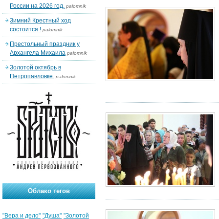
России на 2026 год.
palomnik
Зимний Крестный ход
состоится !
palomnik
Престольный праздник у
Архангела Михаила
palomnik
Золотой октябрь в
Петропавловке.
palomnik
Облако тегов
"Вера и дело"
"Душа"
"Золотой