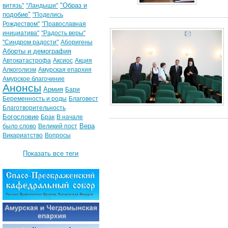
"Образ и
витязь"
"Ландыши"
подобие"
"Поделись
Рождеством"
"Православная
инициатива"
"Радость веры"
"Синдром радости"
Аборигены
Аборты и демография
Автокатастрофа
Аксиос
Акция
Алкоголизм
Амурская епархия
Амурское благочиние
Анонсы
Армия
Бари
Беременность и роды
Благовест
Благотворительность
Богословие
Брак
В начале
Вера
было слово
Великий пост
Викариатство
Вопросы
Показать все теги