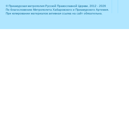
© Приамурская митрополия Русской Православной Церкви, 2012 - 2026
По благословению Митрополита Хабаровского и Приамурского Артемия.
При копировании материалов активная ссылка на сайт обязательна.