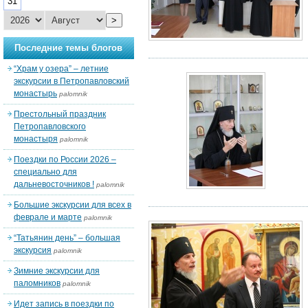
31
>
Последние темы блогов
“Храм у озера” – летние
экскурсии в Петропавловский
монастырь
palomnik
Престольный праздник
Петропавловского
монастыря
palomnik
Поездки по России 2026 –
специально для
дальневосточников !
palomnik
Большие экскурсии для всех в
феврале и марте
palomnik
“Татьянин день” – большая
экскурсия
palomnik
Зимние экскурсии для
паломников
palomnik
Идет запись в поездки по