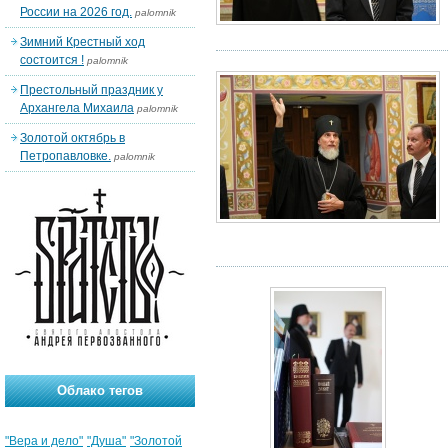
России на 2026 год.
palomnik
Зимний Крестный ход
состоится !
palomnik
Престольный праздник у
Архангела Михаила
palomnik
Золотой октябрь в
Петропавловке.
palomnik
Облако тегов
"Вера и дело"
"Душа"
"Золотой