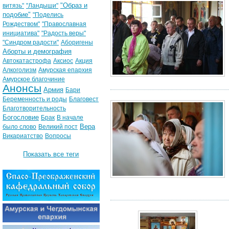
"Образ и
витязь"
"Ландыши"
подобие"
"Поделись
Рождеством"
"Православная
инициатива"
"Радость веры"
"Синдром радости"
Аборигены
Аборты и демография
Автокатастрофа
Аксиос
Акция
Алкоголизм
Амурская епархия
Амурское благочиние
Анонсы
Армия
Бари
Беременность и роды
Благовест
Благотворительность
Богословие
Брак
В начале
Вера
было слово
Великий пост
Викариатство
Вопросы
Показать все теги