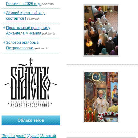
России на 2026 год.
palomnik
Зимний Крестный ход
состоится !
palomnik
Престольный праздник у
Архангела Михаила
palomnik
Золотой октябрь в
Петропавловке.
palomnik
Облако тегов
"Вера и дело"
"Душа"
"Золотой