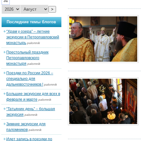
31
>
Последние темы блогов
“Храм у озера” – летние
экскурсии в Петропавловский
монастырь
palomnik
Престольный праздник
Петропавловского
монастыря
palomnik
Поездки по России 2026 –
специально для
дальневосточников !
palomnik
Большие экскурсии для всех в
феврале и марте
palomnik
“Татьянин день” – большая
экскурсия
palomnik
Зимние экскурсии для
паломников
palomnik
Идет запись в поездки по