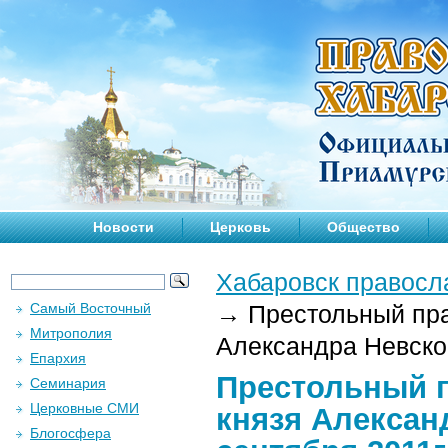
Новости
Церковь
Общество
Хабаровск правосл
Самый Восточный
→
Престольный праз
Митрополия
Александра Невског
Епархия
Престольный п
Семинария
Церковные СМИ
князя Александ
Блогосфера