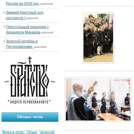
России на 2026 год.
palomnik
Зимний Крестный ход
состоится !
palomnik
Престольный праздник у
Архангела Михаила
palomnik
Золотой октябрь в
Петропавловке.
palomnik
Облако тегов
"Вера и дело"
"Душа"
"Золотой