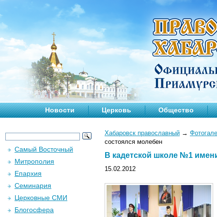
Новости
Церковь
Общество
Хабаровск православный
→
Фотогал
состоялся молебен
Самый Восточный
В кадетской школе №1 имени
Митрополия
15.02.2012
Епархия
Семинария
Церковные СМИ
Блогосфера