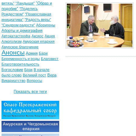
"Образ и
витязь"
"Ландыши"
подобие"
"Поделись
Рождеством"
"Православная
инициатива"
"Радость веры"
"Синдром радости"
Аборигены
Аборты и демография
Автокатастрофа
Аксиос
Акция
Алкоголизм
Амурская епархия
Амурское благочиние
Анонсы
Армия
Бари
Беременность и роды
Благовест
Благотворительность
Богословие
Брак
В начале
Вера
было слово
Великий пост
Викариатство
Вопросы
Показать все теги