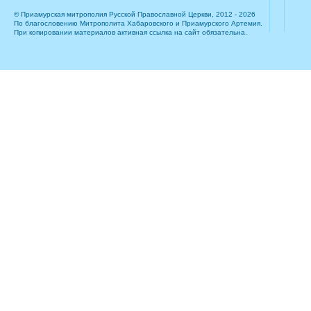
© Приамурская митрополия Русской Православной Церкви, 2012 - 2026
По благословению Митрополита Хабаровского и Приамурского Артемия.
При копировании материалов активная ссылка на сайт обязательна.