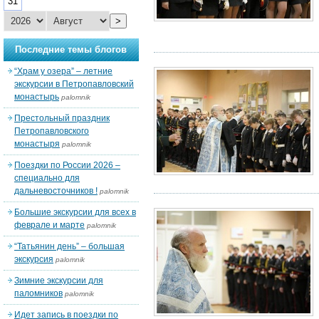
31
>
Последние темы блогов
“Храм у озера” – летние
экскурсии в Петропавловский
монастырь
palomnik
Престольный праздник
Петропавловского
монастыря
palomnik
Поездки по России 2026 –
специально для
дальневосточников !
palomnik
Большие экскурсии для всех в
феврале и марте
palomnik
“Татьянин день” – большая
экскурсия
palomnik
Зимние экскурсии для
паломников
palomnik
Идет запись в поездки по