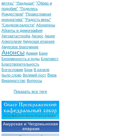
"Образ и
витязь"
"Ландыши"
подобие"
"Поделись
Рождеством"
"Православная
инициатива"
"Радость веры"
"Синдром радости"
Аборигены
Аборты и демография
Автокатастрофа
Аксиос
Акция
Алкоголизм
Амурская епархия
Амурское благочиние
Анонсы
Армия
Бари
Беременность и роды
Благовест
Благотворительность
Богословие
Брак
В начале
Вера
было слово
Великий пост
Викариатство
Вопросы
Показать все теги