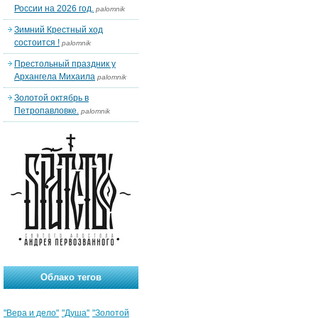
России на 2026 год.
palomnik
Зимний Крестный ход
состоится !
palomnik
Престольный праздник у
Архангела Михаила
palomnik
Золотой октябрь в
Петропавловке.
palomnik
Облако тегов
"Вера и дело"
"Душа"
"Золотой