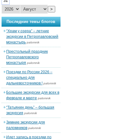
31
>
Последние темы блогов
“Храм у озера” – летние
экскурсии в Петропавловский
монастырь
palomnik
Престольный праздник
Петропавловского
монастыря
palomnik
Поездки по России 2026 –
специально для
дальневосточников !
palomnik
Большие экскурсии для всех в
феврале и марте
palomnik
“Татьянин день” – большая
экскурсия
palomnik
Зимние экскурсии для
паломников
palomnik
Идет запись в поездки по