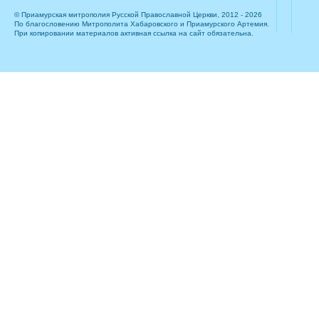
© Приамурская митрополия Русской Православной Церкви, 2012 - 2026
По благословению Митрополита Хабаровского и Приамурского Артемия.
При копировании материалов активная ссылка на сайт обязательна.