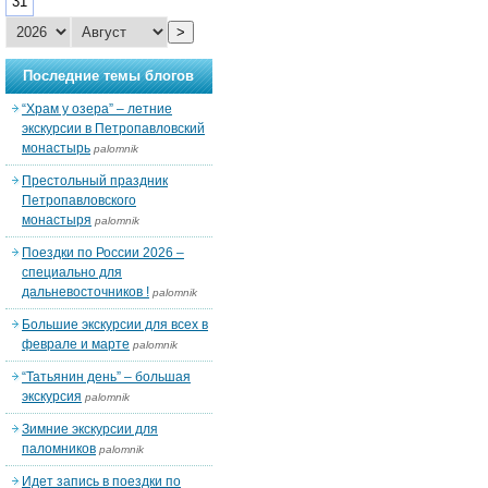
31
>
Последние темы блогов
“Храм у озера” – летние
экскурсии в Петропавловский
монастырь
palomnik
Престольный праздник
Петропавловского
монастыря
palomnik
Поездки по России 2026 –
специально для
дальневосточников !
palomnik
Большие экскурсии для всех в
феврале и марте
palomnik
“Татьянин день” – большая
экскурсия
palomnik
Зимние экскурсии для
паломников
palomnik
Идет запись в поездки по