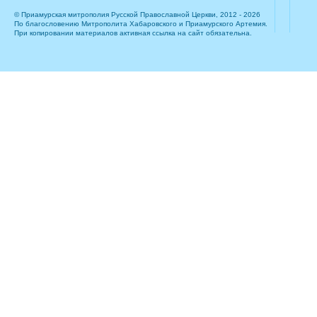
© Приамурская митрополия Русской Православной Церкви, 2012 - 2026
По благословению Митрополита Хабаровского и Приамурского Артемия.
При копировании материалов активная ссылка на сайт обязательна.