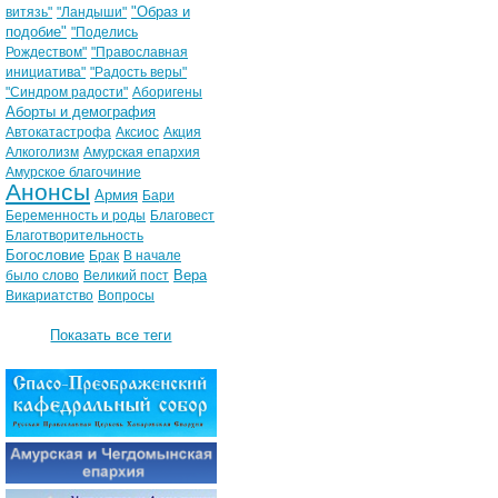
"Образ и
витязь"
"Ландыши"
подобие"
"Поделись
Рождеством"
"Православная
инициатива"
"Радость веры"
"Синдром радости"
Аборигены
Аборты и демография
Автокатастрофа
Аксиос
Акция
Алкоголизм
Амурская епархия
Амурское благочиние
Анонсы
Армия
Бари
Беременность и роды
Благовест
Благотворительность
Богословие
Брак
В начале
Вера
было слово
Великий пост
Викариатство
Вопросы
Показать все теги