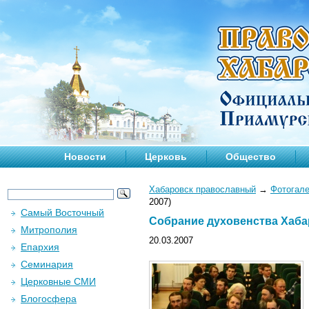
Новости
Церковь
Общество
Хабаровск православный
→
Фотогал
2007)
Самый Восточный
Cобрание духовенства Хабар
Митрополия
20.03.2007
Епархия
Семинария
Церковные СМИ
Блогосфера