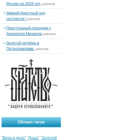
России на 2026 год.
palomnik
Зимний Крестный ход
состоится !
palomnik
Престольный праздник у
Архангела Михаила
palomnik
Золотой октябрь в
Петропавловке.
palomnik
Облако тегов
"Вера и дело"
"Душа"
"Золотой