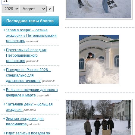
31
>
Последние темы блогов
“Храм у озера” – летние
экскурсии в Петропавловский
монастырь
palomnik
Престольный праздник
Петропавловского
монастыря
palomnik
Поездки по России 2026 –
специально для
дальневосточников !
palomnik
Большие экскурсии для всех в
феврале и марте
palomnik
“Татьянин день” – большая
экскурсия
palomnik
Зимние экскурсии для
паломников
palomnik
Идет запись в поездки по