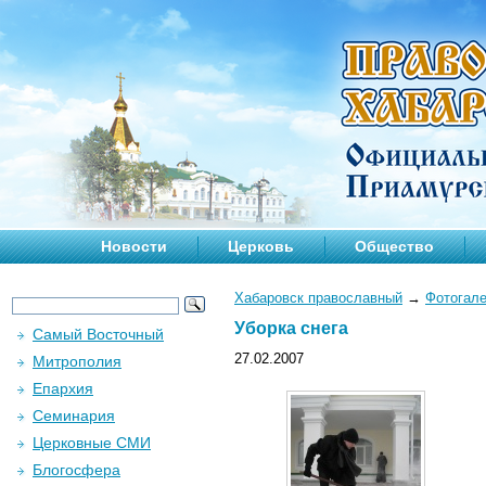
Новости
Церковь
Общество
Хабаровск православный
→
Фотогал
Уборка снега
Самый Восточный
27.02.2007
Митрополия
Епархия
Семинария
Церковные СМИ
Блогосфера