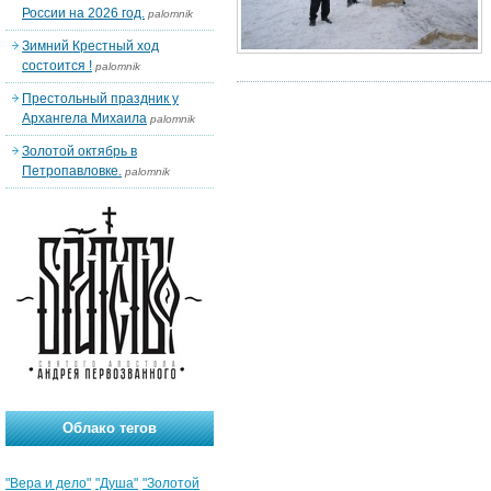
России на 2026 год.
palomnik
Зимний Крестный ход
состоится !
palomnik
Престольный праздник у
Архангела Михаила
palomnik
Золотой октябрь в
Петропавловке.
palomnik
Облако тегов
"Вера и дело"
"Душа"
"Золотой