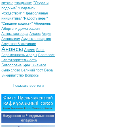
"Образ и
витязь"
"Ландыши"
подобие"
"Поделись
Рождеством"
"Православная
инициатива"
"Радость веры"
"Синдром радости"
Аборигены
Аборты и демография
Автокатастрофа
Аксиос
Акция
Алкоголизм
Амурская епархия
Амурское благочиние
Анонсы
Армия
Бари
Беременность и роды
Благовест
Благотворительность
Богословие
Брак
В начале
Вера
было слово
Великий пост
Викариатство
Вопросы
Показать все теги