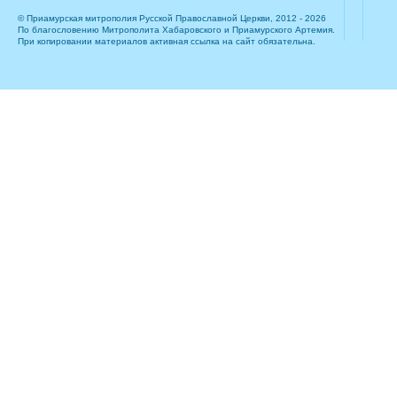
© Приамурская митрополия Русской Православной Церкви, 2012 - 2026
По благословению Митрополита Хабаровского и Приамурского Артемия.
При копировании материалов активная ссылка на сайт обязательна.