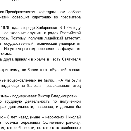
со-Преображенском кафедральном соборе
натий совершит хиротонию во пресвитера
1978 года в городе Хабаровске. В 1995 году
льшое желание служить в рядах Российской
лось. Поэтому, получив лицейский аттестат,
 государственный технический университет
я. Но уже через год перевелся на факультет
стемы».
ва друга приняли в храме в честь Святителя
триотизму, не более того. «Русский, значит
семье воцерковленных не было… «А мы были
 тогда еще не было…» - рассказывает отец
изма» - подчеркивает Виктор Владимирович.
ю трудовую деятельность по полученной
рах деятельности, наверное, и дальше бы
ию» 8 лет назад (ныне – иеромонах Николай
а поселка Березовый Солнечного района),
л, как себя вести, но какого-то особенного