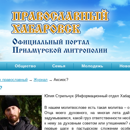
Общество
Семья
Молодежь
Ново
к православный
→
Журнал
→
Аксиос?
?
Юлия Стрильчук (Информационный отдел Хабар
В нашем молитвослове есть такая молитва – о
Отца моего духовного, на многая лета да
задумываемся, какой груз ответственности нес
к нему за духовным советом или утешением?
первые шаги в пастырском служении особ