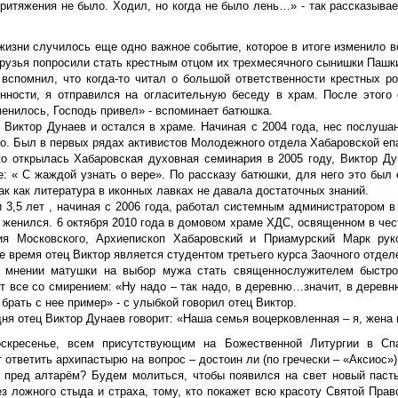
притяжения не было. Ходил, но когда не было лень…» - так рассказыва
 жизни случилось еще одно важное событие, которое в итоге изменило 
Друзья попросили стать крестным отцом их трехмесячного сынишки Пашк
 вспомнил, что когда-то читал о большой ответственности крестных р
енности, я отправился на огласительную беседу в храм. После этого
менилось, Господь привел» - вспоминает батюшка.
р Виктор Дунаев и остался в храме. Начиная с 2004 года, нес послуша
го. Был в первых рядах активистов Молодежного отдела Хабаровской еп
ко открылась Хабаровская духовная семинария в 2005 году, Виктор Д
: « С жаждой узнать о вере». По рассказу батюшки, для него это был 
ак как литература в иконных лавках не давала достаточных знаний.
и 3,5 лет , начиная с 2006 года, работал системным администратором 
а женился. 6 октября 2010 года в домовом храме ХДС, освященном в че
ия Московского, Архиепископ Хабаровский и Приамурский Марк ру
е время отец Виктор является студентом третьего курса Заочного отдел
 мнении матушки на выбор мужа стать священнослужителем быстро
т все со смирением: «Ну надо – так надо, в деревню…значит, в деревн
брать с нее пример» - с улыбкой говорил отец Виктор.
ня отец Виктор Дунаев говорит: «Наша семья воцерковленная – я, жена 
скресенье, всем присутствующим на Божественной Литургии в Сп
 ответить архипастырю на вопрос – достоин ли (по гречески – «Аксиос»)
 пред алтарём? Будем молиться, чтобы появился на свет новый пасты
з ложного стыда и страха, тому, кто покажет всю красоту Святой Прав