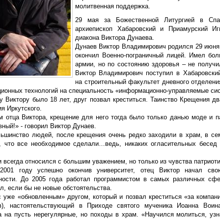
молитвенная поддержка.
29 мая за Божественной Литургией в Спа
архиепископ Хабаровский и Приамурский Иг
диакона Виктора Дунаева.
Дунаев Виктор Владимирович родился 29 июня 
окончил Военно-пограничный лицей. Имел бо
армии, но по состоянию здоровья – не получи
Виктор Владимирович поступил в Хабаровский
на строительный факультет дневного отделени
ионных технологий на специальность «информационно-управляемые си
цу Виктору было 18 лет, друг позвал креститься. Таинство Крещения д
я Иркутского.
м отца Виктора, крещение для него тогда было только данью моде и па
ный!» - говорил Виктор Дунаев.
льшинство людей, после крещения очень редко заходили в храм, в 
, что все необходимое сделали…ведь, никаких огласительных бесед
 всегда относился с большим уважением, но только из чувства патриот
2001 году успешно окончив университет, отец Виктор начал сво
ности. До 2005 года работал программистом в самых различных сфе
л, если бы не новые обстоятельства.
с уже «обновленным» другом, который и позвал креститься «за компан
в), настоятельствующий в Приходе святого мученика Иоанна Воин
а на пусть нерегулярные, но походы в храм. «Научился молиться, узна