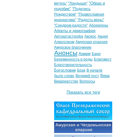
"Образ и
витязь"
"Ландыши"
подобие"
"Поделись
Рождеством"
"Православная
инициатива"
"Радость веры"
"Синдром радости"
Аборигены
Аборты и демография
Автокатастрофа
Аксиос
Акция
Алкоголизм
Амурская епархия
Амурское благочиние
Анонсы
Армия
Бари
Беременность и роды
Благовест
Благотворительность
Богословие
Брак
В начале
Вера
было слово
Великий пост
Викариатство
Вопросы
Показать все теги