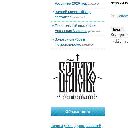
первым п
России на 2026 год.
palomnik
Зимний Крестный ход
Новос
состоится !
palomnik
Престольный праздник у
Архангела Михаила
palomnik
Код для в
Золотой октябрь в
Петропавловке.
palomnik
Облако тегов
"Вера и дело"
"Душа"
"Золотой