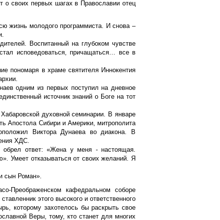
ет о своих первых шагах в Православии отец
всю жизнь молодого программиста. И снова –
и.
одителей. Воспитанный на глубоком чувстве
 стал исповедоваться, причащаться… все в
ние пономаря в храме святителя Иннокентия
архии.
унаев одним из первых поступил на дневное
единственный источник знаний о Боге на тот
в Хабаровской духовной семинарии. В январе
сть Апостола Сибири и Америки, митрополита
коположил Виктора Дунаева во диакона. В
ения ХДС.
 обрел ответ: «Жена у меня - настоящая.
ю». Умеет отказываться от своих желаний. Я
и сын Роман».
асо-Преображенском кафедральном соборе
 ставленник этого высокого и ответственного
рь, которому захотелось бы раскрыть свое
ославной Веры, тому, кто станет для многих