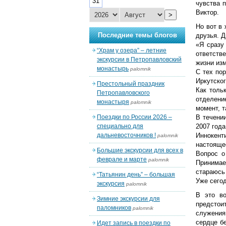
31
чувства 
Виктор.
>
Но вот в
Последние темы блогов
друзья. 
«Я сразу
“Храм у озера” – летние
ответств
экскурсии в Петропавловский
жизни из
монастырь
palomnik
С тех по
Иркутско
Престольный праздник
Как толь
Петропавловского
отделение
монастыря
palomnik
момент, т
Поездки по России 2026 –
В течени
специально для
2007 год
дальневосточников !
Иннокент
palomnik
настояще
Большие экскурсии для всех в
Вопрос о
феврале и марте
palomnik
Принимае
стараюсь 
“Татьянин день” – большая
Уже сегод
экскурсия
palomnik
В это во
Зимние экскурсии для
предстоит
паломников
palomnik
служения
сердце бе
Идет запись в поездки по