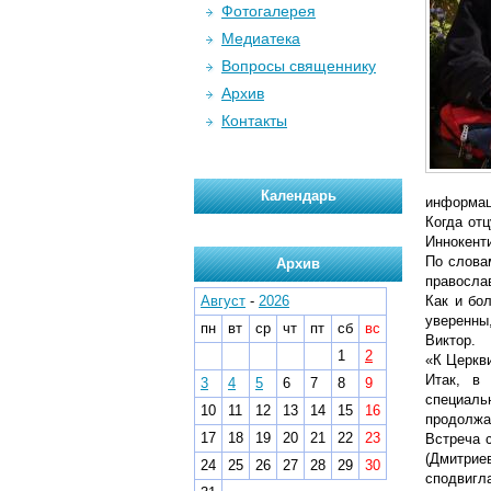
Фотогалерея
Медиатека
Вопросы священнику
Архив
Контакты
Календарь
информац
Когда от
Иннокенти
По слова
Архив
православ
Август
-
2026
Как и бо
уверенны
пн
вт
ср
чт
пт
сб
вс
Виктор.
1
2
«К Церкви
Итак, в 
3
4
5
6
7
8
9
специаль
10
11
12
13
14
15
16
продолжа
17
18
19
20
21
22
23
Встреча 
(Дмитрие
24
25
26
27
28
29
30
сподвигл