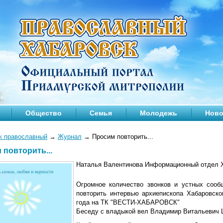
Общество
Семья
Молодежь
Ново
к православный
→
Журнал
→
Просим повторить...
 повторить...
Наталья Валентинова Информационный отдел Х
Огромное количество звонков и устных сооб
повторить интервью архиепископа Хабаровско
года на ТК "ВЕСТИ-ХАБАРОВСК"
Беседу с владыкой вел Владимир Витальевич 