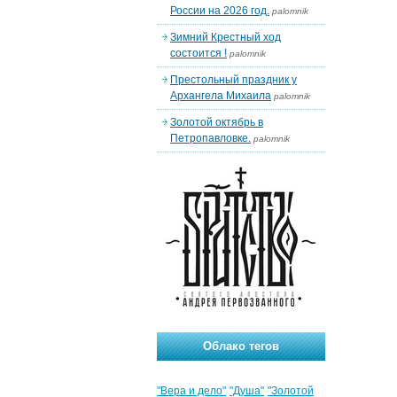
России на 2026 год.
palomnik
Зимний Крестный ход
состоится !
palomnik
Престольный праздник у
Архангела Михаила
palomnik
Золотой октябрь в
Петропавловке.
palomnik
Облако тегов
"Вера и дело"
"Душа"
"Золотой