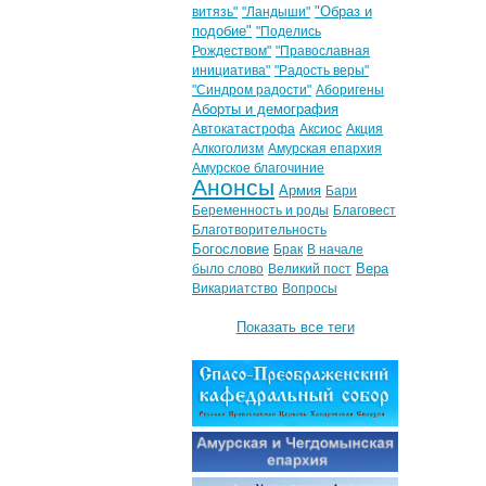
"Образ и
витязь"
"Ландыши"
подобие"
"Поделись
Рождеством"
"Православная
инициатива"
"Радость веры"
"Синдром радости"
Аборигены
Аборты и демография
Автокатастрофа
Аксиос
Акция
Алкоголизм
Амурская епархия
Амурское благочиние
Анонсы
Армия
Бари
Беременность и роды
Благовест
Благотворительность
Богословие
Брак
В начале
Вера
было слово
Великий пост
Викариатство
Вопросы
Показать все теги