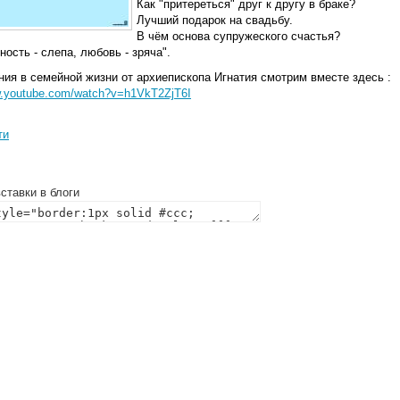
Как "притереться" друг к другу в браке?
Лучший подарок на свадьбу.
В чём основа супружеского счастья?
ость - слепа, любовь - зряча".
ия в семейной жизни от архиепископа Игнатия смотрим вместе здесь :
w.youtube.com/watch?v=h1VkT2ZjT6I
ти
ставки в блоги