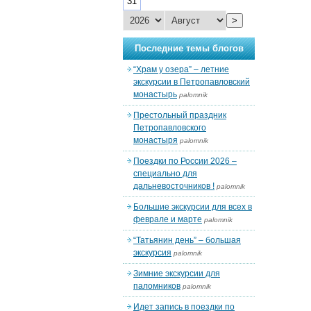
31
>
Последние темы блогов
“Храм у озера” – летние
экскурсии в Петропавловский
монастырь
palomnik
Престольный праздник
Петропавловского
монастыря
palomnik
Поездки по России 2026 –
специально для
дальневосточников !
palomnik
Большие экскурсии для всех в
феврале и марте
palomnik
“Татьянин день” – большая
экскурсия
palomnik
Зимние экскурсии для
паломников
palomnik
Идет запись в поездки по