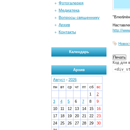
Фотогалерея
Медиатека
"Влюблённ
Вопросы священнику
Архив
Наставлен
http://ww
Контакты
Новос
Календарь
Код для в
Архив
Август
-
2026
пн
вт
ср
чт
пт
сб
вс
1
2
3
4
5
6
7
8
9
10
11
12
13
14
15
16
17
18
19
20
21
22
23
24
25
26
27
28
29
30