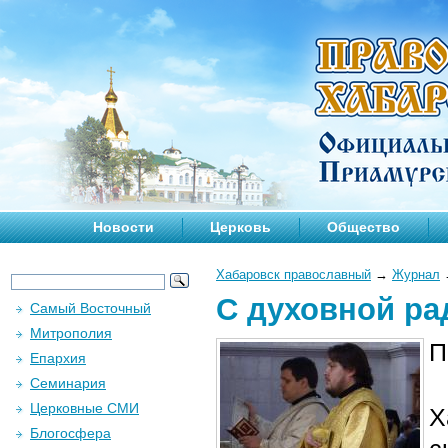
Новости
Церковь
Общество
Хабаровск православный
→
Журнал
С духовной р
Самый Восточный
Митрополия
П
Епархия
Семинария
Церковные СМИ
Х
Блогосфера