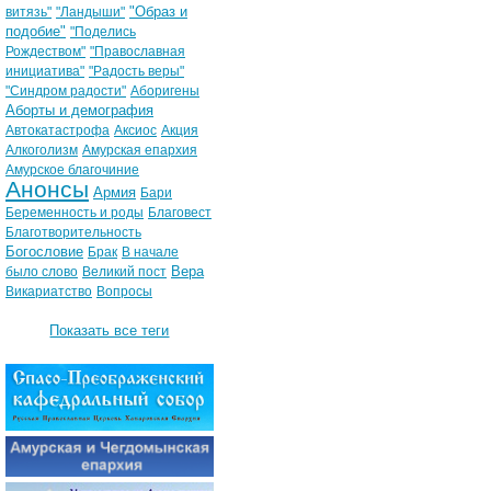
"Образ и
витязь"
"Ландыши"
подобие"
"Поделись
Рождеством"
"Православная
инициатива"
"Радость веры"
"Синдром радости"
Аборигены
Аборты и демография
Автокатастрофа
Аксиос
Акция
Алкоголизм
Амурская епархия
Амурское благочиние
Анонсы
Армия
Бари
Беременность и роды
Благовест
Благотворительность
Богословие
Брак
В начале
Вера
было слово
Великий пост
Викариатство
Вопросы
Показать все теги