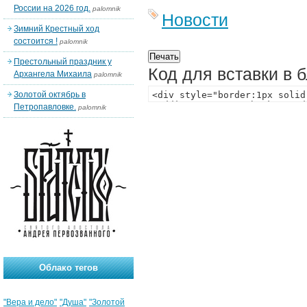
России на 2026 год.
palomnik
Новости
Зимний Крестный ход
состоится !
palomnik
Престольный праздник у
Код для вставки в 
Архангела Михаила
palomnik
Золотой октябрь в
Петропавловке.
palomnik
Облако тегов
"Вера и дело"
"Душа"
"Золотой