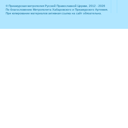
© Приамурская митрополия Русской Православной Церкви, 2012 - 2026
По благословению Митрополита Хабаровского и Приамурского Артемия.
При копировании материалов активная ссылка на сайт обязательна.