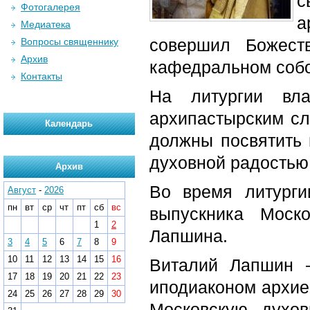
с
Фотогалерея
а
Медиатека
совершил Божест
Вопросы священнику
Архив
кафедральном соб
Контакты
На литургии вл
архипастырским сл
Календарь
должны посвятить 
духовной радостью
Архив
Во время литурги
Август
-
2026
пн
вт
ср
чт
пт
сб
вс
выпускника Моск
1
2
Лапшина.
3
4
5
6
7
8
9
10
11
12
13
14
15
16
Виталий Лапшин 
17
18
19
20
21
22
23
иподиаконом архиеп
24
25
26
27
28
29
30
Московскую духо