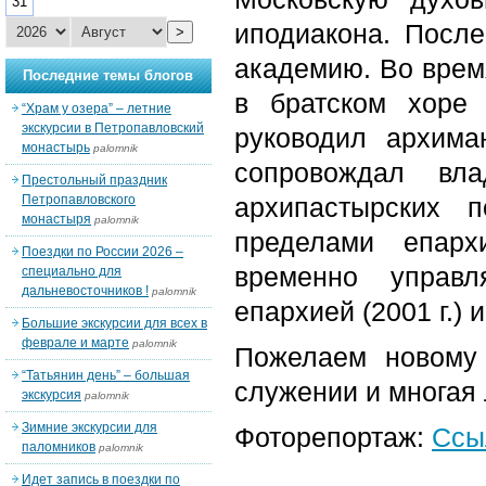
31
иподиакона. Посл
>
академию. Во врем
Последние темы блогов
в братском хоре 
“Храм у озера” – летние
экскурсии в Петропавловский
руководил архим
монастырь
palomnik
сопровождал вл
Престольный праздник
Петропавловского
архипастырских 
монастыря
palomnik
пределами епарх
Поездки по России 2026 –
временно управ
специально для
дальневосточников !
palomnik
епархией (2001 г.) 
Большие экскурсии для всех в
феврале и марте
palomnik
Пожелаем новому
“Татьянин день” – большая
служении и многая 
экскурсия
palomnik
Зимние экскурсии для
Фоторепортаж:
Ссы
паломников
palomnik
Идет запись в поездки по