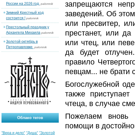
запрещаются непр
России на 2026 год.
palomnik
заведений. Об этом
Зимний Крестный ход
состоится !
palomnik
или пресвитер, ил
Престольный праздник у
престанет, или да
Архангела Михаила
palomnik
или чтец, или певе
Золотой октябрь в
Петропавловке.
palomnik
да будет отлучен
правило Четвертого
певцам... не брати
Богослужебной оде
также приступает
чтеца, в случае см
Пожелаем вновь 
Облако тегов
помощи в достойно
"Вера и дело"
"Душа"
"Золотой