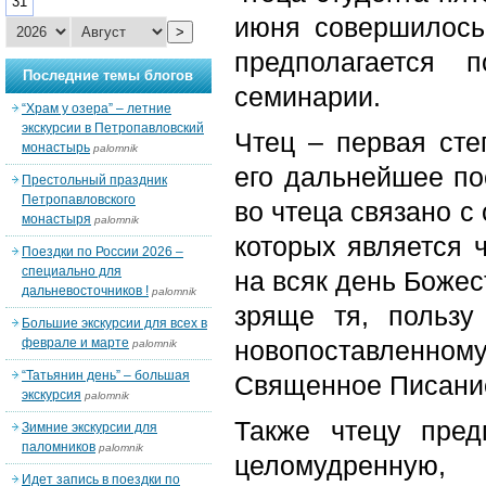
31
июня совершилось
>
предполагается 
Последние темы блогов
семинарии.
“Храм у озера” – летние
экскурсии в Петропавловский
Чтец – первая сте
монастырь
palomnik
его дальнейшее п
Престольный праздник
Петропавловского
во чтеца связано с
монастыря
palomnik
которых является 
Поездки по России 2026 –
специально для
на всяк день Боже
дальневосточников !
palomnik
зряще тя, пользу 
Большие экскурсии для всех в
феврале и марте
новопоставленному
palomnik
“Татьянин день” – большая
Священное Писание
экскурсия
palomnik
Также чтецу пред
Зимние экскурсии для
паломников
palomnik
целомудренную
Идет запись в поездки по