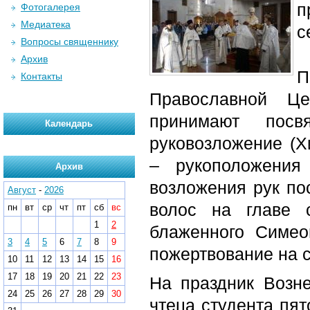
п
Фотогалерея
Медиатека
с
Вопросы священнику
Архив
П
Контакты
Православной Це
принимают пос
Календарь
руковозложение (Х
– рукоположения
Архив
возложения рук по
Август
-
2026
волос на главе с
пн
вт
ср
чт
пт
сб
вс
1
2
блаженного Симео
3
4
5
6
7
8
9
пожертвование на с
10
11
12
13
14
15
16
17
18
19
20
21
22
23
На праздник Возн
24
25
26
27
28
29
30
чтеца студента пят