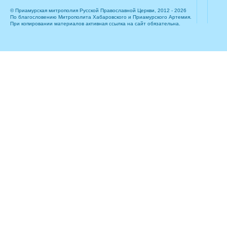
© Приамурская митрополия Русской Православной Церкви, 2012 - 2026
По благословению Митрополита Хабаровского и Приамурского Артемия.
При копировании материалов активная ссылка на сайт обязательна.