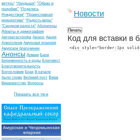
"Образ и
витязь"
"Ландыши"
подобие"
"Поделись
Новости
Рождеством"
"Православная
инициатива"
"Радость веры"
"Синдром радости"
Аборигены
Аборты и демография
Код для вставки в 
Автокатастрофа
Аксиос
Акция
Алкоголизм
Амурская епархия
Амурское благочиние
Анонсы
Армия
Бари
Беременность и роды
Благовест
Благотворительность
Богословие
Брак
В начале
Вера
было слово
Великий пост
Викариатство
Вопросы
Показать все теги