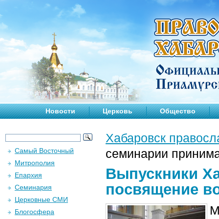
Новости
Церковь
Общество
Хабаровск правосл
Самый Восточный
семинарии принима
Митрополия
Выпускники Х
Епархия
посвящение во
Семинария
Церковные СМИ
М
Блогосфера