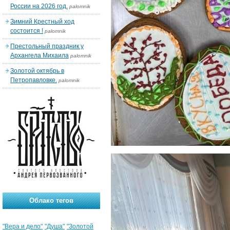
России на 2026 год.
palomnik
Зимний Крестный ход
состоится !
palomnik
Престольный праздник у
Архангела Михаила
palomnik
Золотой октябрь в
Петропавловке.
palomnik
Облако тегов
"Вера и дело"
"Душа"
"Золотой