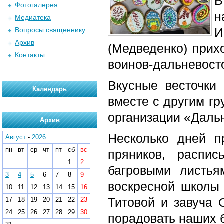
В
Фотогалерея
н
Медиатека
Вопросы священнику
Архив
(Медведенко) прих
Контакты
воинов-дальневост
Вкусные весточки
Календарь
вместе с другим г
организации «Даль
Архив
Несколько дней 
Август
-
2026
пн
вт
ср
чт
пт
сб
вс
пряников, распи
1
2
багровыми листья
3
4
5
6
7
8
9
воскресной школы 
10
11
12
13
14
15
16
Титовой и завуча 
17
18
19
20
21
22
23
24
25
26
27
28
29
30
порадовать наших 