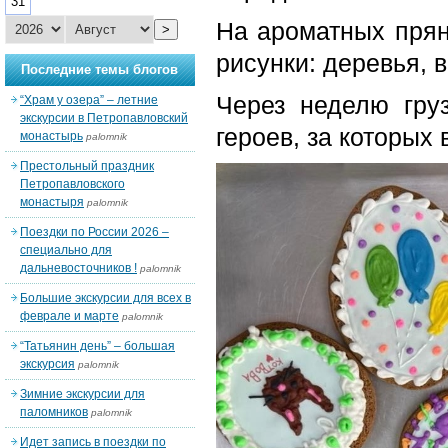
31
На ароматных прян
>
рисунки: деревья, 
Последние темы блогов
Через неделю гру
“Храм у озера” – летние
экскурсии в Петропавловский
героев, за которых
монастырь
palomnik
Престольный праздник
Петропавловского
монастыря
palomnik
Поездки по России 2026 –
специально для
дальневосточников !
palomnik
Большие экскурсии для всех в
феврале и марте
palomnik
“Татьянин день” – большая
экскурсия
palomnik
Зимние экскурсии для
паломников
palomnik
Идет запись в поездки по