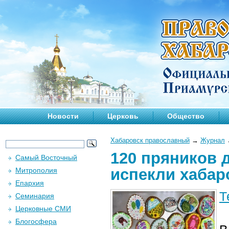
Новости
Церковь
Общество
Хабаровск православный
→
Журнал
120 пряников 
Самый Восточный
испекли хабар
Митрополия
Епархия
Т
Семинария
Церковные СМИ
Блогосфера