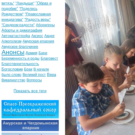
"Образ и
витязь"
"Ландыши"
подобие"
"Поделись
Рождеством"
"Православная
инициатива"
"Радость веры"
"Синдром радости"
Аборигены
Аборты и демография
Автокатастрофа
Аксиос
Акция
Алкоголизм
Амурская епархия
Амурское благочиние
Анонсы
Армия
Бари
Беременность и роды
Благовест
Благотворительность
Богословие
Брак
В начале
Вера
было слово
Великий пост
Викариатство
Вопросы
Показать все теги