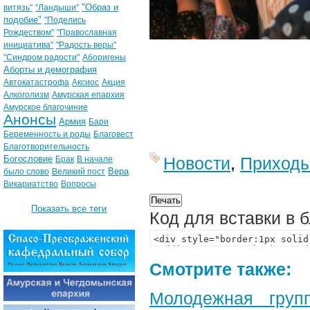
"Образ и
витязь"
"Ландыши"
подобие"
"Поделись
Рождеством"
"Православная
инициатива"
"Радость веры"
"Синдром радости"
Аборигены
Аборты и демография
Автокатастрофа
Аксиос
Акция
Алкоголизм
Амурская епархия
Амурское благочиние
Анонсы
Армия
Бари
Беременность и роды
Благовест
Благотворительность
Богословие
Новости
,
Приход
Брак
В начале
Вера
было слово
Великий пост
Викариатство
Вопросы
Показать все теги
Код для вставки в 
Смотрите также:
Молодежная груп