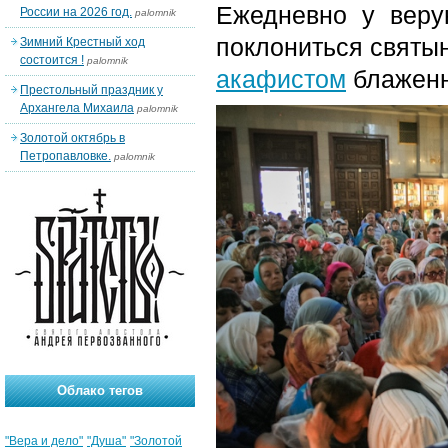
Ежедневно у веру
России на 2026 год.
palomnik
поклониться святы
Зимний Крестный ход
состоится !
palomnik
акафистом
блаженн
Престольный праздник у
Архангела Михаила
palomnik
Золотой октябрь в
Петропавловке.
palomnik
Облако тегов
"Вера и дело"
"Душа"
"Золотой