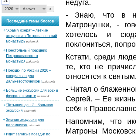
недуга.
31
>
- Знаю, что в н
Последние темы блогов
Матронушки, - го
“Храм у озера” – летние
хотелось и сюда
экскурсии в Петропавловский
монастырь
palomnik
поклониться, попро
Престольный праздник
Кстати, среди люд
Петропавловского
монастыря
palomnik
те, кто не причи
Поездки по России 2026 –
относятся к святым
специально для
дальневосточников !
palomnik
- Читал о блаженно
Большие экскурсии для всех в
феврале и марте
palomnik
Сергей. – Ее жизнь
“Татьянин день” – большая
себя к Православно
экскурсия
palomnik
Напомним, что и
Зимние экскурсии для
паломников
palomnik
Матроны Московск
Идет запись в поездки по