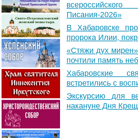
всероссийского
Писания-2026»
В Хабаровске пр
пророка Илии, пок
«Стяжи дух мирен»
почтили память неб
Хабаровские св
встретились с вос
Экскурсию для в
накануне Дня Крещ