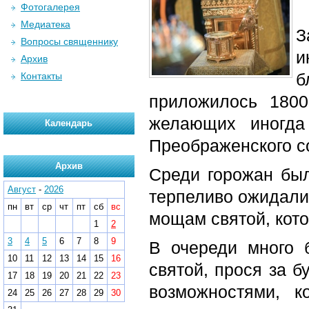
Фотогалерея
Медиатека
З
Вопросы священнику
и
Архив
б
Контакты
приложилось 1800
желающих иногда
Календарь
Преображенского с
Архив
Среди горожан был
Август
-
2026
терпеливо ожидали 
пн
вт
ср
чт
пт
сб
вс
мощам святой, кото
1
2
3
4
5
6
7
8
9
В очереди много 
10
11
12
13
14
15
16
святой, прося за 
17
18
19
20
21
22
23
возможностями, 
24
25
26
27
28
29
30