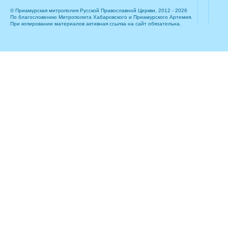
© Приамурская митрополия Русской Православной Церкви, 2012 - 2026
По благословению Митрополита Хабаровского и Приамурского Артемия.
При копировании материалов активная ссылка на сайт обязательна.