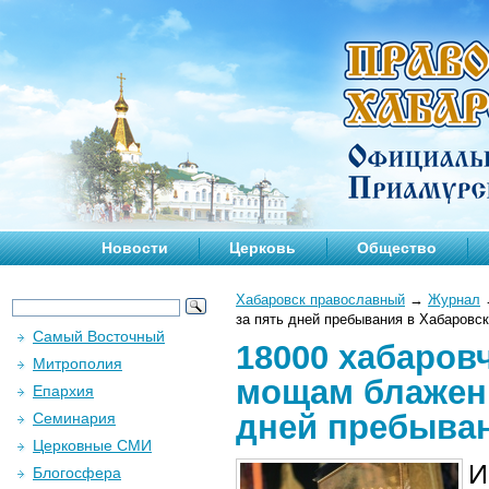
Новости
Церковь
Общество
Хабаровск православный
→
Журнал
за пять дней пребывания в Хабаровс
Самый Восточный
18000 хабаров
Митрополия
мощам блажен
Епархия
дней пребыван
Семинария
Церковные СМИ
И
Блогосфера