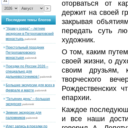
31
оторваться от к
>
держит на своей г
закрывая объятиям
Последние темы блогов
“Храм у озера” – летние
передать суть лю
экскурсии в Петропавловский
художник.
монастырь
palomnik
Престольный праздник
О том, каким путе
Петропавловского
монастыря
palomnik
своей жизни, о ду
Поездки по России 2026 –
своим друзьям, 
специально для
дальневосточников !
palomnik
творческого веч
Большие экскурсии для всех в
Рождественских ч
феврале и марте
palomnik
епархии.
“Татьянин день” – большая
экскурсия
palomnik
Каждое последующе
Зимние экскурсии для
и все наши дости
паломников
palomnik
говорил А. Лепету
Идет запись в поездки по