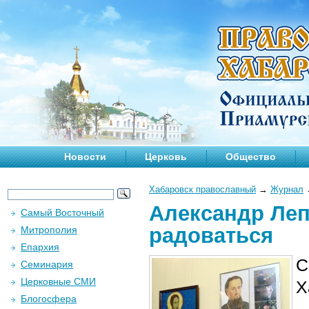
Новости
Церковь
Общество
Хабаровск православный
→
Журнал
Александр Леп
Самый Восточный
радоваться
Митрополия
Епархия
С
Семинария
Церковные СМИ
Х
Блогосфера