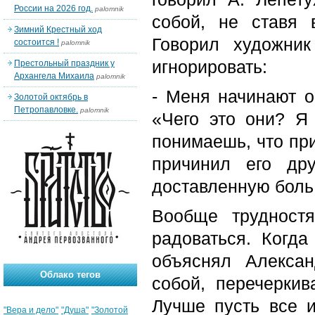
России на 2026 год.
palomnik
собой, не ставя 
Зимний Крестный ход
Говорил художник
состоится !
palomnik
игнорировать:
Престольный праздник у
Архангела Михаила
palomnik
- Меня начинают о
Золотой октябрь в
Петропавловке.
palomnik
«Чего это они? Я
понимаешь, что при
причинил его др
доставленную боль.
Вообще трудност
радоваться. Когда
объяснял Алексан
Облако тегов
собой, перечерки
Лучше пусть все и
"Вера и дело"
"Душа"
"Золотой