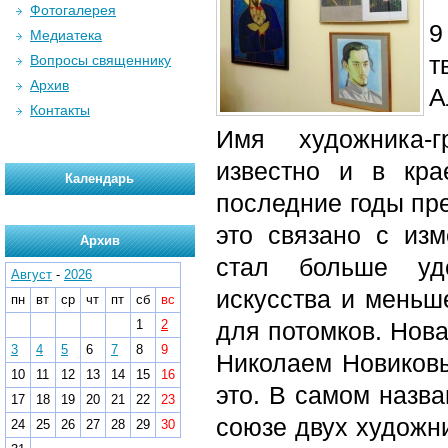
Фотогалерея
9
Медиатека
т
Вопросы священнику
Архив
А
Контакты
Имя художника-
известно и в кра
Календарь
последние годы пр
это связано с из
Архив
стал больше уд
Август
-
2026
искусства и меньше
пн
вт
ср
чт
пт
сб
вс
1
2
для потомков. Нов
3
4
5
6
7
8
9
Николаем Новиковы
10
11
12
13
14
15
16
это. В самом назва
17
18
19
20
21
22
23
союзе двух художни
24
25
26
27
28
29
30