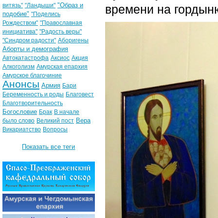
"Образ и
витязь"
"Ландыши"
времени на гордыню
подобие"
"Поделись
Рождеством"
"Православная
инициатива"
"Радость веры"
"Синдром радости"
Аборигены
Аборты и демография
Автокатастрофа
Аксиос
Акция
Алкоголизм
Амурская епархия
Амурское благочиние
Анонсы
Армия
Бари
Беременность и роды
Благовест
Благотворительность
Богословие
Брак
В начале
Вера
было слово
Великий пост
Викариатство
Вопросы
Показать все теги