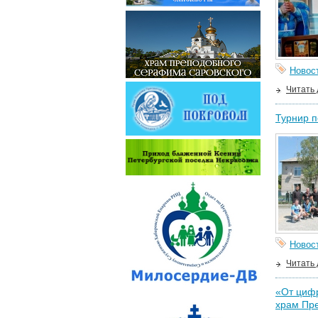
Новос
Читать
Турнир п
Новос
Читать
«От цифр
храм Пр