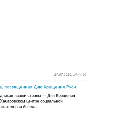
27.07.2026, 14:44:40
ча, посвященная Дню Крещения Руси
здников нашей страны — Дня Крещения
 Хабаровском центре социальной
ржательная беседа.