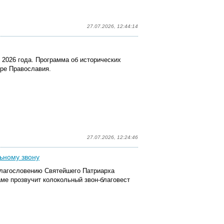
27.07.2026, 12:44:14
 2026 года.
Программа об исторических
ире Православия.
27.07.2026, 12:24:46
ьному звону
благословению Святейшего Патриарха
ме прозвучит колокольный звон-благовест