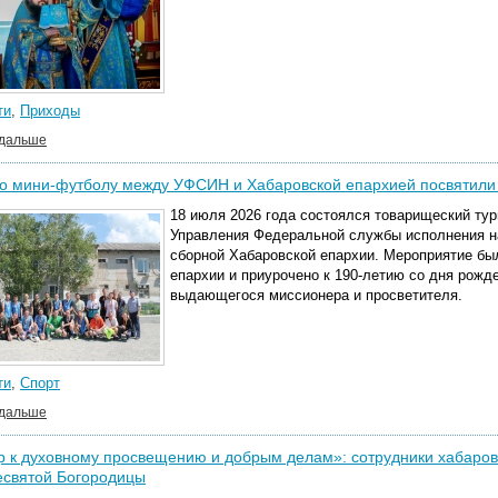
ти
,
Приходы
 дальше
о мини-футболу между УФСИН и Хабаровской епархией посвятили 
18 июля 2026 года состоялся товарищеский ту
Управления Федеральной службы исполнения н
сборной Хабаровской епархии. Мероприятие бы
епархии и приурочено к 190-летию со дня рожд
выдающегося миссионера и просветителя.
ти
,
Спорт
 дальше
 к духовному просвещению и добрым делам»: сотрудники хабаровс
есвятой Богородицы