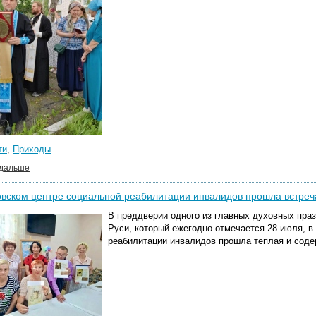
ти
,
Приходы
 дальше
овском центре социальной реабилитации инвалидов прошла встре
В преддверии одного из главных духовных пра
Руси, который ежегодно отмечается 28 июля, в
реабилитации инвалидов прошла теплая и соде