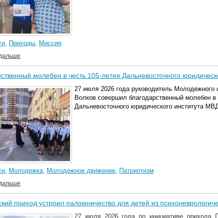
ти
,
Приходы
,
Миссия
 дальше
ственный молебен в честь 105-летия Дальневосточного юридическ
27 июля 2026 года руководитель Молодежного 
Волков совершил благодарственный молебен в 
Дальневосточного юридического института МВД
ти
,
Молодежка
,
Молодежное движение
,
Патриотизм
 дальше
кий приход устроил паломничество для детей из психоневрологиче
27 июля 2026 года по инициативе прихода Г