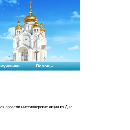
мученики
Помощь
мах провели миссионерские
акци
и ко Дню