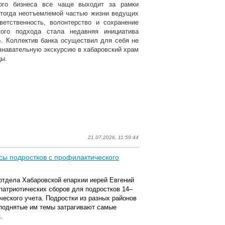
ного бизнеса все чаще выходит за рамки
 тогда неотъемлемой частью жизни ведущих
етственность, волонтерство и сохранение
кого подхода стала недавняя инициатива
. Коллектив банка осуществил для себя не
ознавательную экскурсию в хабаровский храм
цы.
21.07.2026, 11:59:44
осы подростков с профилактического
отдела Хабаровской епархии иерей Евгений
патриотических сборов для подростков 14–
ческого учета. Подростки из разных районов
 поднятые им темы затрагивают самые
.