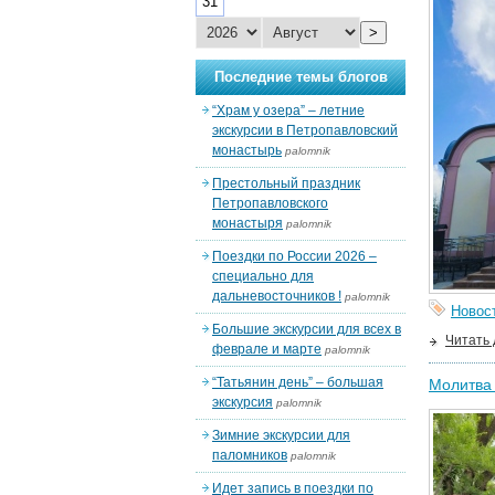
31
>
Последние темы блогов
“Храм у озера” – летние
экскурсии в Петропавловский
монастырь
palomnik
Престольный праздник
Петропавловского
монастыря
palomnik
Поездки по России 2026 –
специально для
дальневосточников !
palomnik
Новос
Большие экскурсии для всех в
Читать
феврале и марте
palomnik
“Татьянин день” – большая
Молитва 
экскурсия
palomnik
Зимние экскурсии для
паломников
palomnik
Идет запись в поездки по