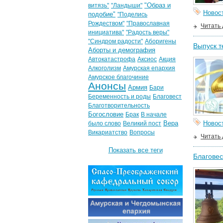
"Образ и
витязь"
"Ландыши"
Новос
подобие"
"Поделись
Рождеством"
"Православная
Читать
инициатива"
"Радость веры"
"Синдром радости"
Аборигены
Выпуск т
Аборты и демография
Автокатастрофа
Аксиос
Акция
Алкоголизм
Амурская епархия
Амурское благочиние
Анонсы
Армия
Бари
Беременность и роды
Благовест
Благотворительность
Богословие
Брак
В начале
Вера
Новос
было слово
Великий пост
Викариатство
Вопросы
Читать
Показать все теги
Благовес