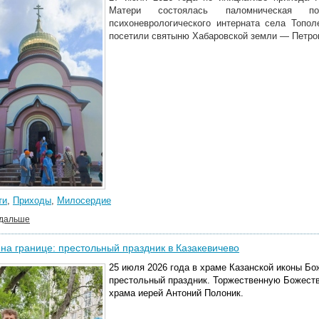
Матери состоялась паломническая по
психоневрологического интерната села Топо
посетили святыню Хабаровской земли — Петро
ти
,
Приходы
,
Милосердие
 дальше
на границе: престольный праздник в Казакевичево
25 июля 2026 года в храме Казанской иконы Б
престольный праздник. Торжественную Божеств
храма иерей Антоний Полоник.