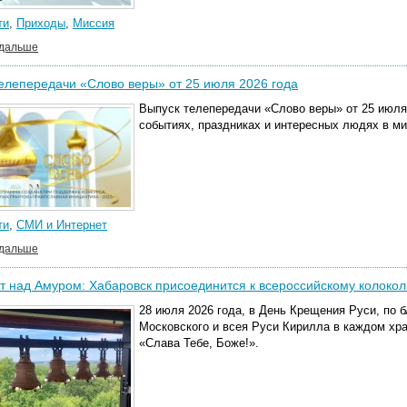
ти
,
Приходы
,
Миссия
 дальше
елепередачи «Слово веры» от 25 июля 2026 года
Выпуск телепередачи «Слово веры» от 25 июля
событиях, праздниках и интересных людях в м
ти
,
СМИ и Интернет
 дальше
т над Амуром: Хабаровск присоединится к всероссийскому колокол
28 июля 2026
года, в День Крещения Руси, по 
Московского и всея Руси Кирилла в каждом хра
«Слава Тебе, Боже!».