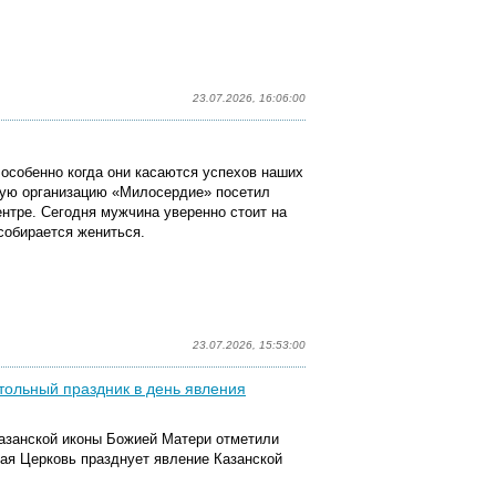
23.07.2026, 16:06:00
особенно когда они касаются успехов наших
ую организацию «Милосердие» посетил
нтре. Сегодня мужчина уверенно стоит на
собирается жениться.
23.07.2026, 15:53:00
тольный праздник в день явления
Казанской иконы Божией Матери отметили
ная Церковь празднует явление Казанской