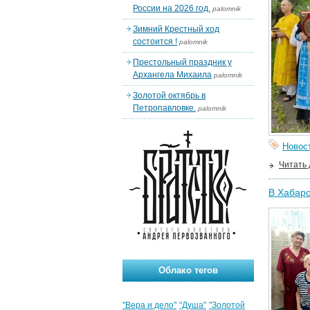
России на 2026 год.
palomnik
Зимний Крестный ход
состоится !
palomnik
Престольный праздник у
Архангела Михаила
palomnik
Золотой октябрь в
Петропавловке.
palomnik
Новос
Читать
В Хабар
Облако тегов
"Вера и дело"
"Душа"
"Золотой