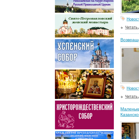
Новос
Читать
Возвраще
Новос
Читать
Маленьки
Казанско