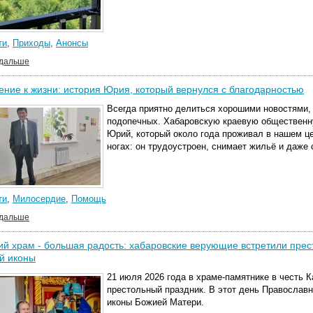
ти
,
Приходы
,
Анонсы
 дальше
ние к жизни: история Юрия, который вернулся с благодарностью
Всегда приятно делиться хорошими новостями, 
подопечных. Хабаровскую краевую общественн
Юрий, который около года проживал в нашем це
ногах: он трудоустроен, снимает жильё и даже 
ти
,
Милосердие
,
Помощь
 дальше
й храм - большая радость: хабаровские верующие встретили прес
й иконы
21 июля 2026 года в храме-памятнике в честь 
престольный праздник. В этот день Православ
иконы Божией Матери.