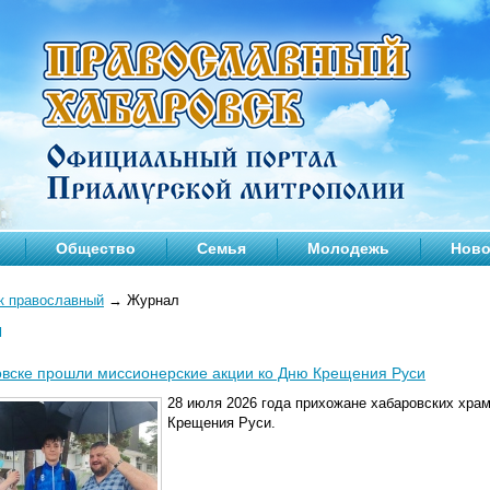
Общество
Семья
Молодежь
Ново
к православный
→
Журнал
л
вске прошли миссионерские акции ко Дню Крещения Руси
28 июля 2026 года прихожане хабаровских хра
Крещения Руси.