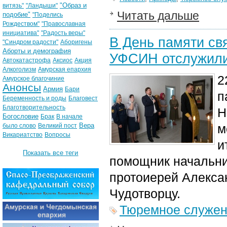
"Образ и
витязь"
"Ландыши"
Читать дальше
подобие"
"Поделись
Рождеством"
"Православная
инициатива"
"Радость веры"
В День памяти св
"Синдром радости"
Аборигены
Аборты и демография
УФСИН отслужили
Автокатастрофа
Аксиос
Акция
Алкоголизм
Амурская епархия
2
Амурское благочиние
Анонсы
Армия
Бари
п
Беременность и роды
Благовест
Благотворительность
Н
Богословие
Брак
В начале
Вера
м
было слово
Великий пост
Викариатство
Вопросы
и
Показать все теги
помощник начальн
протоиерей Алекса
Чудотворцу.
Тюремное служе