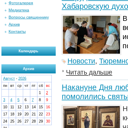
Фотогалерея
Хабаровскую дух
Медиатека
В
Вопросы священнику
Архив
в
Контакты
и
п
Календарь
Новости
,
Тюремно
Архив
Читать дальше
Август
-
2026
Накануне Дня люб
пн
вт
ср
чт
пт
сб
вс
1
2
помолились святы
3
4
5
6
7
8
9
Н
10
11
12
13
14
15
16
17
18
19
20
21
22
23
к
24
25
26
27
28
29
30
ч