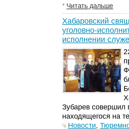
Читать дальше
Хабаровский свящ
уголовно-исполни
исполнении служе
2
п
Ф
б
Б
Х
Зубарев совершил 
находящегося на т
Новости
,
Тюремно