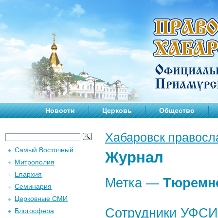
Новости
Церковь
Общество
Хабаровск правосл
Самый Восточный
Журнал
Митрополия
Епархия
Метка —
Тюремн
Семинария
Церковные СМИ
Сотрудники УФСИ
Блогосфера