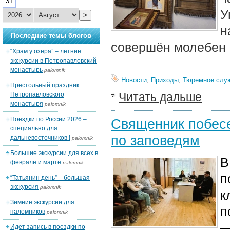
31
У
>
н
Последние темы блогов
совершён молебен 
“Храм у озера” – летние
экскурсии в Петропавловский
монастырь
palomnik
Новости
,
Приходы
,
Тюремное слу
Престольный праздник
Читать дальше
Петропавловского
монастыря
palomnik
Поездки по России 2026 –
Священник побес
специально для
по заповедям
дальневосточников !
palomnik
Большие экскурсии для всех в
В
феврале и марте
palomnik
п
“Татьянин день” – большая
экскурсия
palomnik
к
Зимние экскурсии для
п
паломников
palomnik
—
Идет запись в поездки по