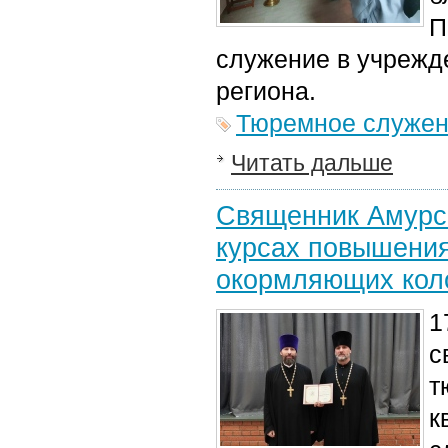
П
служение в учрежд
региона.
Тюремное служе
Читать дальше
Священник Амурск
курсах повышени
окормляющих кол
1
с
т
к