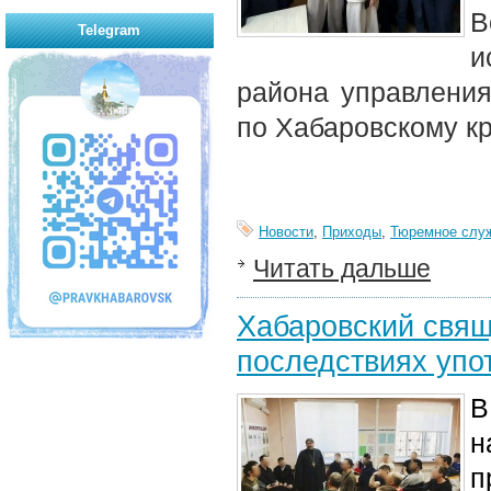
В
Telegram
и
района управлени
по Хабаровскому к
Новости
,
Приходы
,
Тюремное слу
Читать дальше
Хабаровский свящ
последствиях упо
В
н
п