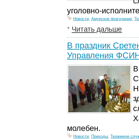
с
уголовно-исполнит
Новости
,
Амурское благочиние
,
Тю
Читать дальше
В праздник Срете
Управления ФСИН
В
С
Н
з
с
Х
молебен.
Новости
,
Приходы
,
Тюремное слу