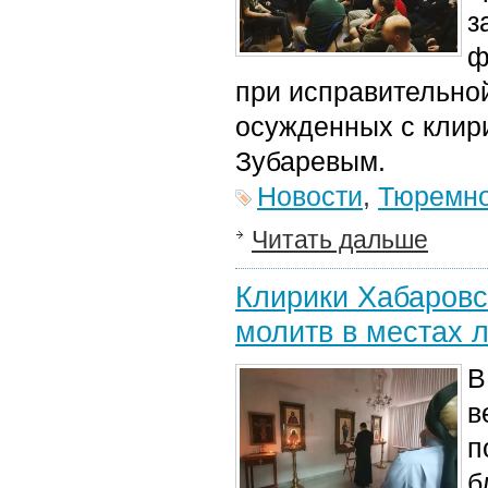
з
ф
при исправительной
осужденных с клир
Зубаревым.
Новости
,
Тюремно
Читать дальше
Клирики Хабаровс
молитв в местах 
В
в
п
б