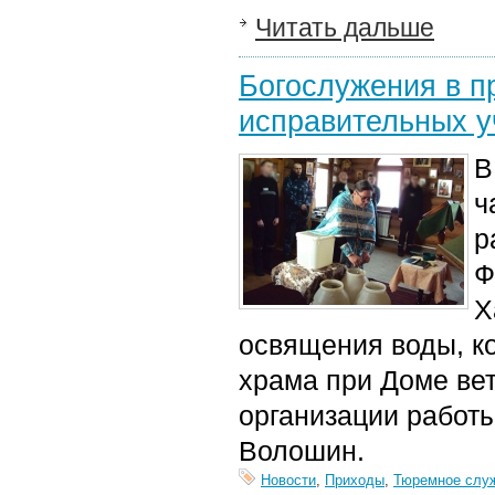
Читать дальше
Богослужения в п
исправительных у
В
ч
р
Ф
Х
освящения воды, к
храма при Доме ве
организации работ
Волошин.
Новости
,
Приходы
,
Тюремное слу