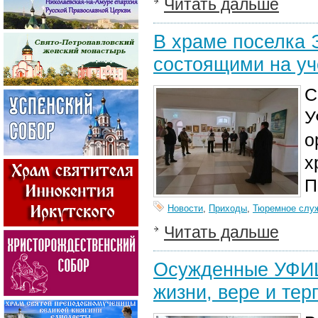
Читать дальше
В храме поселка 
состоящими на уч
С
У
о
х
П
Новости
,
Приходы
,
Тюремное слу
Читать дальше
Осужденные УФИЦ
жизни, вере и тер