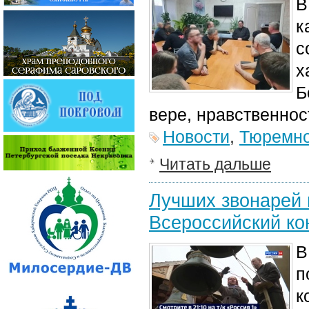
В
к
с
х
Б
вере, нравственнос
Новости
,
Тюремно
Читать дальше
Лучших звонарей 
Всероссийский ко
В
п
к