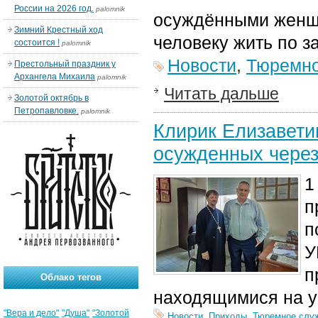
России на 2026 год.
palomnik
осуждёнными женщи
Зимний Крестный ход
человеку жить по 
состоится !
palomnik
Новости
,
Тюремно
Престольный праздник у
Архангела Михаила
palomnik
Читать дальше
Золотой октябрь в
Петропавловке.
palomnik
Клирик Елизавети
осужденных через
1
п
п
У
п
Облако тегов
находящимися на у
"Вера и дело"
"Душа"
"Золотой
Новости
,
Приходы
,
Тюремное слу