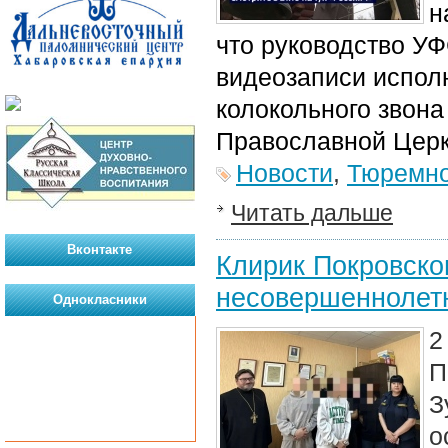
н
что руководство У
видеозаписи испол
колокольного звона
Православной Цер
Новости
,
Тюремно
Читать дальше
Вконтакте
Клирик Покровско
несовершеннолет
Однокласники
2
П
З
о