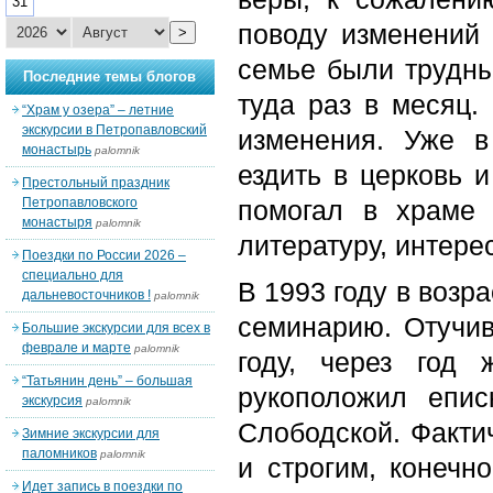
31
поводу изменений 
>
семье были трудны
Последние темы блогов
туда раз в месяц.
“Храм у озера” – летние
экскурсии в Петропавловский
изменения. Уже в
монастырь
palomnik
ездить в церковь 
Престольный праздник
Петропавловского
помогал в храме
монастыря
palomnik
литературу, интере
Поездки по России 2026 –
специально для
В 1993 году в возр
дальневосточников !
palomnik
семинарию. Отучив
Большие экскурсии для всех в
феврале и марте
palomnik
году, через год
“Татьянин день” – большая
рукоположил епи
экскурсия
palomnik
Слободской. Факти
Зимние экскурсии для
паломников
palomnik
и строгим, конечн
Идет запись в поездки по