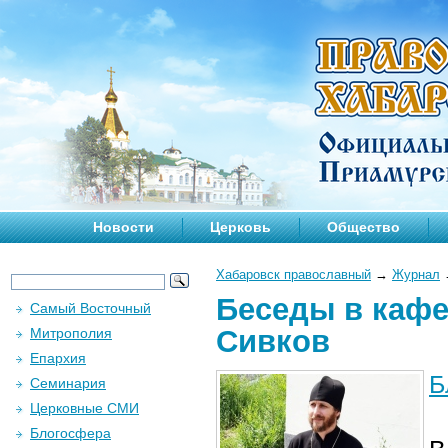
Новости
Церковь
Общество
Хабаровск православный
→
Журнал
Беседы в кафе
Самый Восточный
Сивков
Митрополия
Епархия
Б
Семинария
Церковные СМИ
Блогосфера