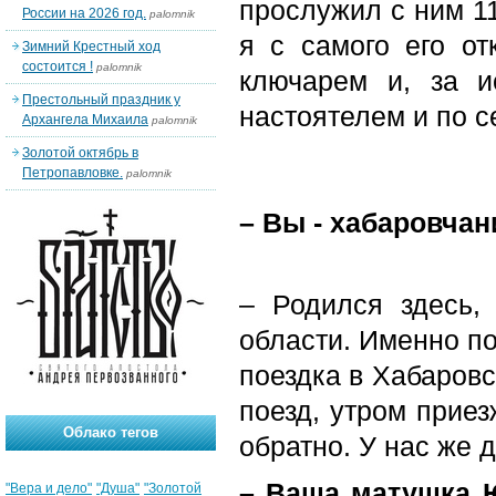
прослужил с ним 1
России на 2026 год.
palomnik
я с самого его от
Зимний Крестный ход
состоится !
palomnik
ключарем и, за и
Престольный праздник у
настоятелем и по с
Архангела Михаила
palomnik
Золотой октябрь в
Петропавловке.
palomnik
– Вы - хабаровчан
– Родился здесь,
области. Именно по
поездка в Хабаров
поезд, утром приез
Облако тегов
обратно. У нас же
– Ваша матушка Ю
"Вера и дело"
"Душа"
"Золотой