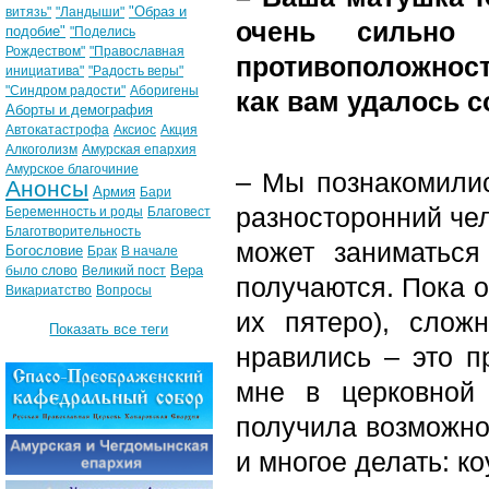
"Образ и
витязь"
"Ландыши"
очень сильно
подобие"
"Поделись
Рождеством"
"Православная
противоположности
инициатива"
"Радость веры"
"Синдром радости"
Аборигены
как вам удалось 
Аборты и демография
Автокатастрофа
Аксиос
Акция
Алкоголизм
Амурская епархия
Амурское благочиние
– Мы познакомилис
Анонсы
Армия
Бари
разносторонний чел
Беременность и роды
Благовест
Благотворительность
может заниматься
Богословие
Брак
В начале
Вера
было слово
Великий пост
получаются. Пока о
Викариатство
Вопросы
их пятеро), слож
Показать все теги
нравились – это п
мне в церковной
получила возможно
и многое делать: ко