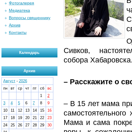
В
Фотогалерея
ч
Медиатека
С
Вопросы священнику
Архив
с
Контакты
О
Сивков, настоят
Календарь
собора Хабаровска
Архив
– Расскажите о сво
Август
-
2026
пн
вт
ср
чт
пт
сб
вс
1
2
– В 15 лет мама пр
3
4
5
6
7
8
9
10
11
12
13
14
15
16
самостоятельного 
17
18
19
20
21
22
23
Мама и сама покре
24
25
26
27
28
29
30
веры, к сожалени