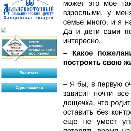
может это мое та
взрослыми, у мен
семье много, и я н
Да и дети сами п
интересно.
– Какое пожелан
построить свою ж
Вконтакте
– Я бы, в первую 
Однокласники
зависит почти все
дощечка, что родит
оставить без конт
еще не умеет уп
потерять время на