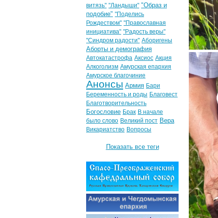
"Образ и
витязь"
"Ландыши"
подобие"
"Поделись
Рождеством"
"Православная
инициатива"
"Радость веры"
"Синдром радости"
Аборигены
Аборты и демография
Автокатастрофа
Аксиос
Акция
Алкоголизм
Амурская епархия
Амурское благочиние
Анонсы
Армия
Бари
Беременность и роды
Благовест
Благотворительность
Богословие
Брак
В начале
Вера
было слово
Великий пост
Викариатство
Вопросы
Показать все теги