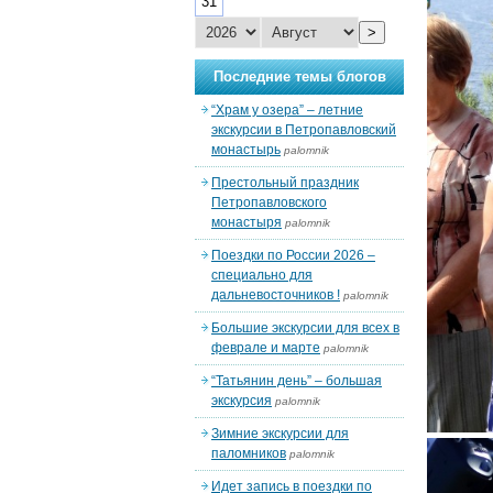
31
>
Последние темы блогов
“Храм у озера” – летние
экскурсии в Петропавловский
монастырь
palomnik
Престольный праздник
Петропавловского
монастыря
palomnik
Поездки по России 2026 –
специально для
дальневосточников !
palomnik
Большие экскурсии для всех в
феврале и марте
palomnik
“Татьянин день” – большая
экскурсия
palomnik
Зимние экскурсии для
паломников
palomnik
Идет запись в поездки по