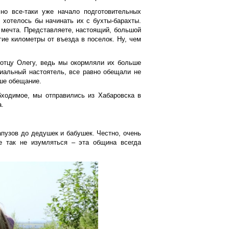
но все-таки уже начало подготовительных
 хотелось бы начинать их с бухты-барахты.
я мечта. Представляете, настоящий, большой
гие километры от въезда в поселок. Ну, чем
 отцу Олегу, ведь мы окормляли их больше
циальный настоятель, все равно обещали не
аше обещание.
обходимое, мы отправились из Хабаровска в
а.
пузов до дедушек и бабушек. Честно, очень
е так не изумляться – эта община всегда