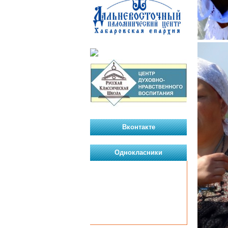
Вконтакте
Однокласники