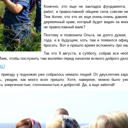
Конечно, это еще не закладка фундамента, 
работ, и православной общине села совсем не
Тем более, что это их еще очень-очень давня
деревянный храм, который будет виден за мно
не православный маяк?
Поэтому и позвонила Ольга, не долго думая,
года, и в будущем, хоть там и появился офи
бросать. Вот и пришло время вспомнить про н
Так что 9 августа, в субботу, собрав все не
Маяк, чтобы послужить там молебен перед началом всякого доброго дел
 приезду у подножия уже собралось немало людей. От двухлетних кара
ь, увидев, как много всех пришло. Хотя, наверное, можно было уж
ь энергичностью, сплоченностью и добротой. Да, а еще заботой!