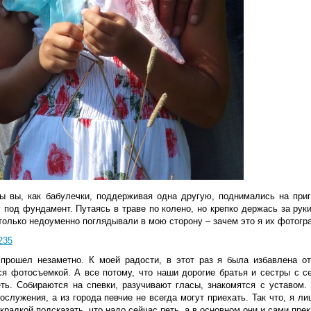
ы вы, как бабулечки, поддерживая одна другую, поднимались на приг
 под фундамент. Путаясь в траве по колено, но крепко держась за рук
 только недоуменно поглядывали в мою сторону – зачем это я их фотог
прошел незаметно. К моей радости, в этот раз я была избавлена от
ся фотосъемкой. А все потому, что наши дорогие братья и сестры с 
еть. Собираются на спевки, разучивают гласы, знакомятся с уставом
ослужения, а из города певчие не всегда могут приехать. Так что, я л
крадкой подсказать, что надо сейчас петь, а в основном они и сами пре