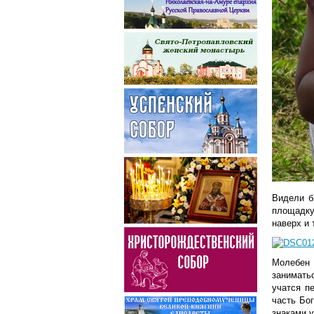
Видели б
площадку
наверх и
Молебен 
занимать
учатся п
часть Бог
знаками у