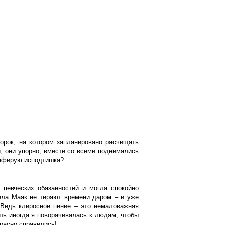
орок, на котором запланировано расчищать
и, они упорно, вместе со всеми поднимались
рафирую исподтишка?
 певческих обязанностей и могла спокойно
села Маяк не теряют времени даром – и уже
. Ведь клиросное пение – это немаловажная
ишь иногда я поворачивалась к людям, чтобы
красно справились!