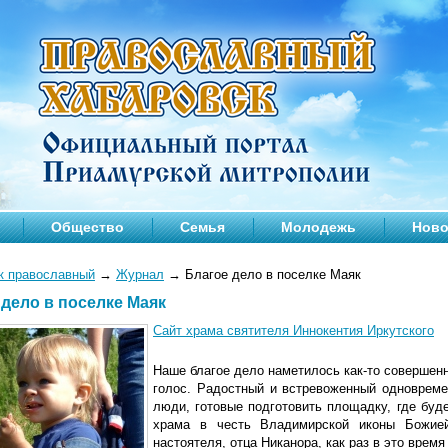
Общество
Семья
Молодежь
Ново
к православный
→
Журнал
→
Благое дело в поселке Маяк
 дело в поселке Маяк
Сайт храма святителя Иннокентия Иркутского
Наше благое дело наметилось как-то совершен
голос. Радостный и встревоженный одновреме
люди, готовые подготовить площадку, где бу
храма в честь Владимирской иконы Божией
настоятеля, отца Никанора, как раз в это время