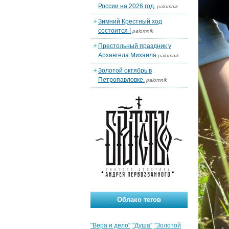
России на 2026 год.
palomnik
Зимний Крестный ход
состоится !
palomnik
Престольный праздник у
Архангела Михаила
palomnik
Золотой октябрь в
Петропавловке.
palomnik
Облако тегов
"Вера и дело"
"Душа"
"Золотой