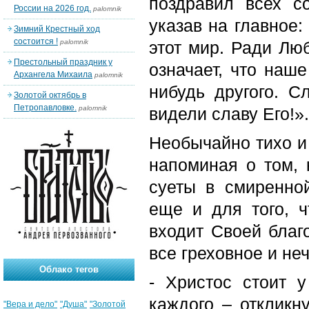
поздравил всех с
России на 2026 год.
palomnik
указав на главное:
Зимний Крестный ход
состоится !
palomnik
этот мир. Ради Люб
Престольный праздник у
означает, что наше
Архангела Михаила
palomnik
нибудь другого. 
Золотой октябрь в
Петропавловке.
palomnik
видели славу Его!».
Необычайно тихо и
напоминая о том, 
суеты в смиренно
еще и для того, 
входит Своей благ
все греховное и не
Облако тегов
- Христос стоит у
каждого – откликн
"Вера и дело"
"Душа"
"Золотой