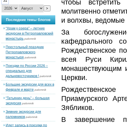
чтобы встретить
31
>
молитвенно отметит
и волхвы, ведомые
Последние темы блогов
“Храм у озера” – летние
За богослужени
экскурсии в Петропавловский
монастырь
palomnik
кафедрального с
Престольный праздник
Рождественское по
Петропавловского
монастыря
всея Руси Кирил
palomnik
Поездки по России 2026 –
монашествующим и
специально для
Церкви.
дальневосточников !
palomnik
Большие экскурсии для всех в
Рождественское
феврале и марте
palomnik
Приамурского Арт
“Татьянин день” – большая
экскурсия
palomnik
Зябликов.
Зимние экскурсии для
паломников
palomnik
В завершение п
Идет запись в поездки по