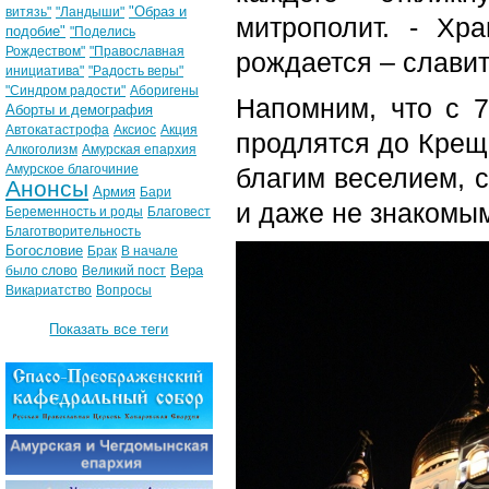
"Образ и
витязь"
"Ландыши"
митрополит. - Хр
подобие"
"Поделись
Рождеством"
"Православная
рождается – славит
инициатива"
"Радость веры"
"Синдром радости"
Аборигены
Напомним, что с 7
Аборты и демография
Автокатастрофа
Аксиос
Акция
продлятся до Крещ
Алкоголизм
Амурская епархия
Амурское благочиние
благим веселием, 
Анонсы
Армия
Бари
и даже не знакомы
Беременность и роды
Благовест
Благотворительность
Богословие
Брак
В начале
Вера
было слово
Великий пост
Викариатство
Вопросы
Показать все теги