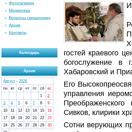
Фотогалерея
И
Медиатека
Вопросы священнику
Архив
П
Контакты
Х
гостей краевого це
Календарь
богослужение в 
Хабаровский и При
Архив
Август
-
2026
Его Высокопреосвя
пн
вт
ср
чт
пт
сб
вс
управления иеромо
1
2
Преображенского 
3
4
5
6
7
8
9
10
11
12
13
14
15
16
Сивков, клирики хр
17
18
19
20
21
22
23
Сотни верующих пр
24
25
26
27
28
29
30