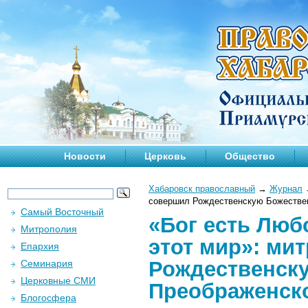
Новости
Церковь
Общество
Хабаровск православный
→
Журнал
совершил Рождественскую Божестве
Самый Восточный
«Бог есть Люб
Митрополия
этот мир»: ми
Епархия
Рождественск
Семинария
Церковные СМИ
Преображенск
Блогосфера