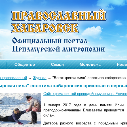
Общество
Семья
Молодежь
Ново
к православный
→
Журнал
→
"Богатырская сила" сплотила хабаровских
ырская сила" сплотила хабаровских прихожан в первый
Сайт храма святой преподобномученицы Елиза
1 января 2017 года в день памяти Илии 
преподобномученицы Елизаветы проводится 
сила».
Детвора разного возраста с победными кри