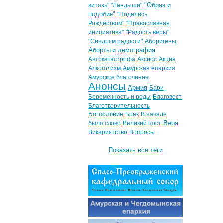
"Образ и
витязь"
"Ландыши"
подобие"
"Поделись
Рождеством"
"Православная
инициатива"
"Радость веры"
"Синдром радости"
Аборигены
Аборты и демография
Автокатастрофа
Аксиос
Акция
Алкоголизм
Амурская епархия
Амурское благочиние
Анонсы
Армия
Бари
Беременность и роды
Благовест
Благотворительность
Богословие
Брак
В начале
Вера
было слово
Великий пост
Викариатство
Вопросы
Показать все теги