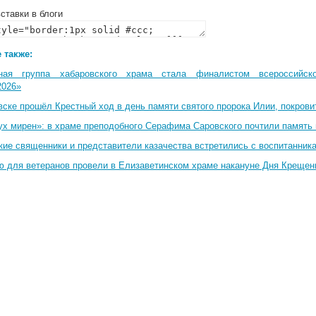
ставки в блоги
 также:
ная группа хабаровского храма стала финалистом всероссийско
2026»
вске прошёл Крестный ход в день памяти святого пророка Илии, покрови
ух мирен»: в храме преподобного Серафима Саровского почтили память 
кие священники и представители казачества встретились с воспитанник
ю для ветеранов провели в Елизаветинском храме накануне Дня Крещен