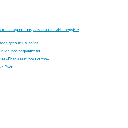
го конкурса видеоблогинга «Исследуйте
теля десантных войск
небесного покровителя
ами «Петрынинского центра»
ия Руси