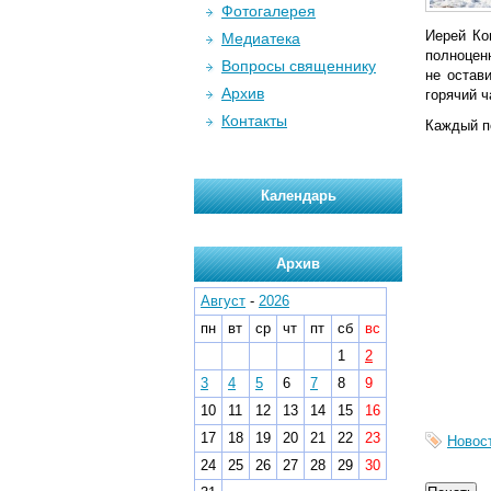
Фотогалерея
Иерей Ко
Медиатека
полноцен
Вопросы священнику
не остав
Архив
горячий 
Контакты
Каждый п
Календарь
Архив
Август
-
2026
пн
вт
ср
чт
пт
сб
вс
1
2
3
4
5
6
7
8
9
10
11
12
13
14
15
16
17
18
19
20
21
22
23
Новос
24
25
26
27
28
29
30