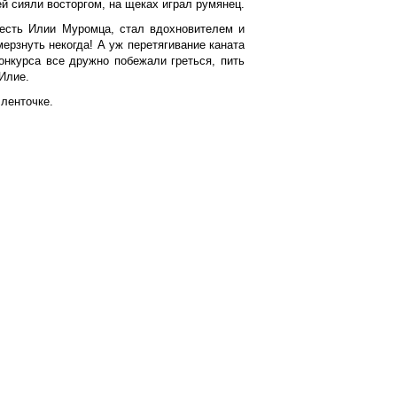
ей сияли восторгом, на щеках играл румянец.
честь Илии Муромца, стал вдохновителем и
ерзнуть некогда! А уж перетягивание каната
онкурса все дружно побежали греться, пить
Илие.
ленточке.