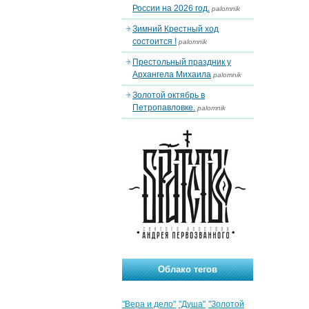
России на 2026 год.
palomnik
Зимний Крестный ход
состоится !
palomnik
Престольный праздник у
Архангела Михаила
palomnik
Золотой октябрь в
Петропавловке.
palomnik
Облако тегов
"Вера и дело"
"Душа"
"Золотой