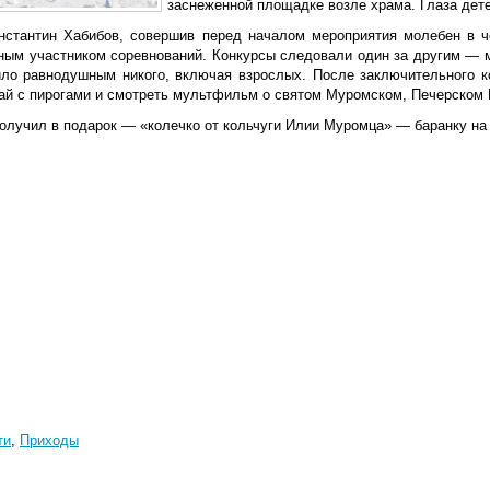
заснеженной площадке возле храма.
Глаза дет
нстантин Хабибов, совершив перед началом мероприятия молебен в 
ным участником соревнований.
Конкурсы следовали один за другим — м
ило равнодушным никого, включая взрослых. После заключительного к
чай с пирогами и смотреть мультфильм о святом Муромском, Печерском 
олучил в подарок — «колечко от кольчуги Илии Муромца» — баранку на 
ти
,
Приходы