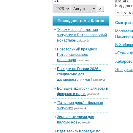
31
Код для в
>
Последние темы блогов
Смотрите
“Храм у озера” – летние
Молодеж
экскурсии в Петропавловский
Писания-
монастырь
palomnik
В Хабаро
Престольный праздник
«Стяжи д
Петропавловского
монастыря
palomnik
Хабаровс
Поездки по России 2026 –
Экскурси
специально для
дальневосточников !
palomnik
Большие экскурсии для всех в
феврале и марте
palomnik
“Татьянин день” – большая
экскурсия
palomnik
Зимние экскурсии для
паломников
palomnik
Идет запись в поездки по