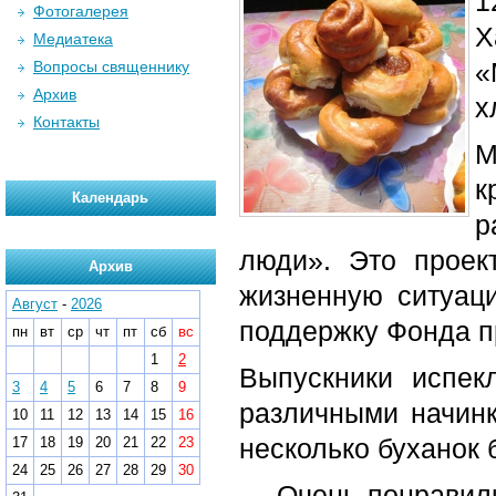
1
Фотогалерея
Х
Медиатека
«
Вопросы священнику
Архив
х
Контакты
М
к
Календарь
р
люди». Это проек
Архив
жизненную ситуац
Август
-
2026
поддержку Фонда п
пн
вт
ср
чт
пт
сб
вс
1
2
Выпускники испек
3
4
5
6
7
8
9
различными начинк
10
11
12
13
14
15
16
несколько буханок 
17
18
19
20
21
22
23
24
25
26
27
28
29
30
— Очень понравилис