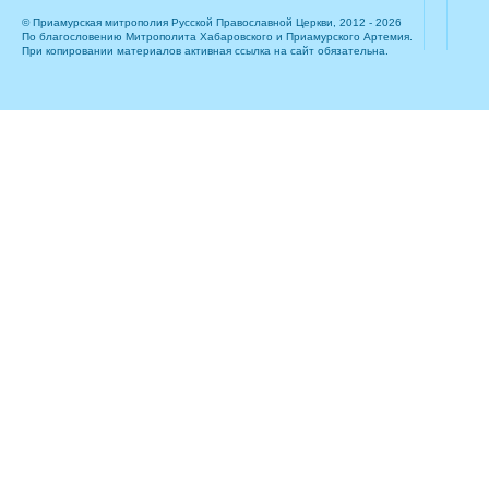
© Приамурская митрополия Русской Православной Церкви, 2012 - 2026
По благословению Митрополита Хабаровского и Приамурского Артемия.
При копировании материалов активная ссылка на сайт обязательна.