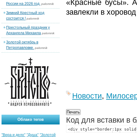
«Красные бусы». А
России на 2026 год.
palomnik
завлекли в хоровод
Зимний Крестный ход
состоится !
palomnik
Престольный праздник у
Архангела Михаила
palomnik
Золотой октябрь в
Петропавловке.
palomnik
Новости
,
Милосе
Код для вставки в 
Облако тегов
"Вера и дело"
"Душа"
"Золотой