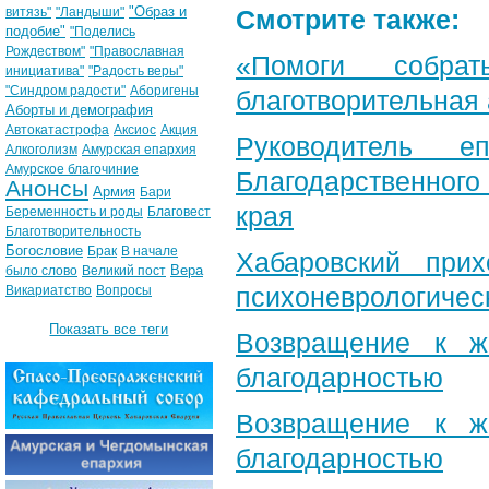
"Образ и
витязь"
"Ландыши"
Смотрите также:
подобие"
"Поделись
Рождеством"
"Православная
«Помоги собра
инициатива"
"Радость веры"
"Синдром радости"
Аборигены
благотворительная
Аборты и демография
Автокатастрофа
Аксиос
Акция
Руководитель е
Алкоголизм
Амурская епархия
Амурское благочиние
Благодарственног
Анонсы
Армия
Бари
края
Беременность и роды
Благовест
Благотворительность
Богословие
Брак
В начале
Хабаровский при
Вера
было слово
Великий пост
психоневрологичес
Викариатство
Вопросы
Показать все теги
Возвращение к ж
благодарностью
Возвращение к ж
благодарностью