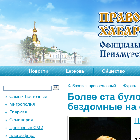
Новости
Церковь
Общество
Хабаровск православный
→
Журнал
Более ста бул
Самый Восточный
бездомные на 
Митрополия
Епархия
П
Семинария
Церковные СМИ
Блогосфера