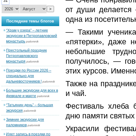
31
от души делается 
>
одна из посетитель
Последние темы блогов
— Такими ученика
“Храм у озера” – летние
экскурсии в Петропавловский
«пятерки», даже н
монастырь
palomnik
небольшие трудн
Престольный праздник
Петропавловского
получилось, — гов
монастыря
palomnik
этих курсов. Именн
Поездки по России 2026 –
специально для
дальневосточников !
Также на празднике
palomnik
Большие экскурсии для всех в
и чай.
феврале и марте
palomnik
Фестиваль хлеба 
“Татьянин день” – большая
экскурсия
palomnik
дню памяти святых
Зимние экскурсии для
паломников
palomnik
Украсили фестива
Идет запись в поездки по