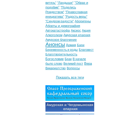
"Образ и
витязь"
"Ландыши"
подобие"
"Поделись
Рождеством"
"Православная
инициатива"
"Радость веры"
"Синдром радости"
Аборигены
Аборты и демография
Автокатастрофа
Аксиос
Акция
Алкоголизм
Амурская епархия
Амурское благочиние
Анонсы
Армия
Бари
Беременность и роды
Благовест
Благотворительность
Богословие
Брак
В начале
Вера
было слово
Великий пост
Викариатство
Вопросы
Показать все теги