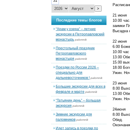
31
Расписани
>
21 июня
Последние темы блогов
10.00 ча
заимки П
“Храм у озера” – летние
Высадка с
экскурсии в Петропавловский
монастырь
palomnik
22 июня
6.00 Бож
Престольный праздник
10.00 час
Петропавловского
13.00 Обе
монастыря
palomnik
15.00 вых
Поездки по России 2026 –
18.00 Бо
специально для
Ужин. Ноч
дальневосточников !
palomnik
23 июня
Большие экскурсии для всех в
8.00 Выхо
феврале и марте
palomnik
13.00 Обе
Ужин. Но
“Татьянин день” – большая
экскурсия
palomnik
24июня
Зимние экскурсии для
8.00 Вых
паломников
Обед.
palomnik
Окончание
Идет запись в поездки по