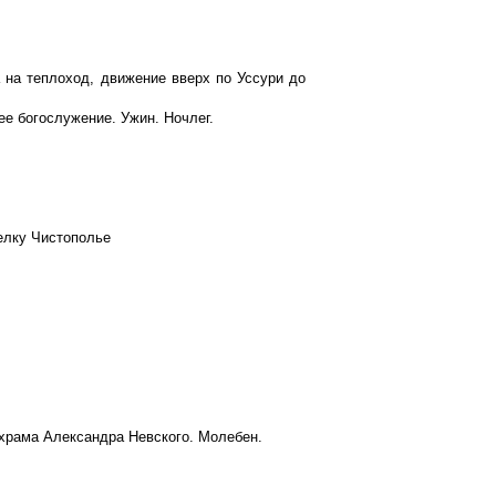
а на теплоход, движение вверх по Уссури до
ее богослужение. Ужин. Ночлег.
селку Чистополье
храма Александра Невского. Молебен.