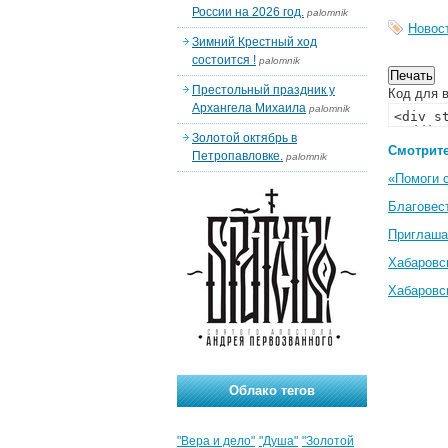
России на 2026 год.
palomnik
Новос
Зимний Крестный ход
состоится !
palomnik
Престольный праздник у
Код для в
Архангела Михаила
palomnik
Золотой октябрь в
Смотрите
Петропавловке.
palomnik
«Помоги 
Благовес
Приглаша
Хабаровс
Хабаровс
Облако тегов
"Вера и дело"
"Душа"
"Золотой