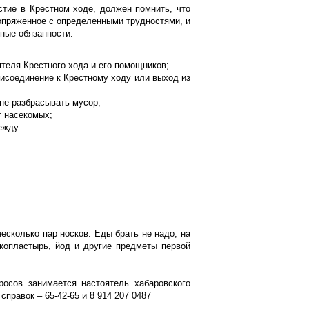
тие в Крестном ходе, должен помнить, что
сопряженное с определенными трудностями, и
нные обязанности.
теля Крестного хода и его помощников;
рисоединение к Крестному ходу или выход из
 не разбрасывать мусор;
т насекомых;
ежду.
есколько пар носков. Еды брать не надо, на
йкопластырь, йод и другие предметы первой
росов занимается настоятель хабаровского
правок – 65-42-65 и 8 914 207 0487