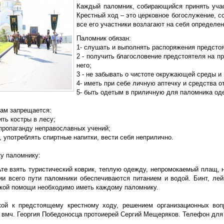
Каждый паломник, собирающийся принять учас
Крестный ход – это церковное богослужение, 
все его участники возлагают на себя определе
Паломник обязан:
1- слушать и выполнять распоряжения предстоя
2 - получить благословение предстоятеля на п
него;
3 - не забывать о чистоте окружающей среды и
4- иметь при себе личную аптечку и средства о
5- быть одетым в приличную для паломника од
ам запрещается:
ить костры в лесу;
 пропаганду неправославных учений;
ь, употреблять спиртные напитки, вести себя неприлично.
ку паломнику:
те взять туристический коврик, теплую одежду, непромокаемый плащ, н
ии всего пути паломники обеспечиваются питанием и водой. Бинт, ле
кой помощи необходимо иметь каждому паломнику.
кой к предстоящему крестному ходу, решением организационных воп
 вмч. Георгия Победоносца протоиерей Сергий Мещеряков. Телефон для с