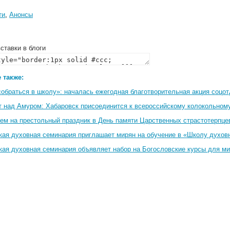
ти
,
Анонсы
ставки в блоги
 также:
собраться в школу»: началась ежегодная благотворительная акция соцо
т над Амуром: Хабаровск присоединится к всероссийскому колокольном
ем на престольный праздник в День памяти Царственных страстотерпце
кая духовная семинария приглашает мирян на обучение в «Школу духов
кая духовная семинария объявляет набор на Богословские курсы для м