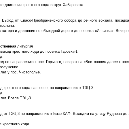
е движения крестного хода вокруг Хабаровска.
с. Выход от Спасо-Преображенского собора до речного вокзала, посадк
люснина.
 катера и движение по объездной дороге до поселка «Ильинка». Вечерн
ественная литургия
 выход крестного хода до поселка Гаровка-1.
д.
од по направлению к пос. Горького, поворот на «Восточное» далее к по
гослужение.
лег у пос. Чистополье.
д крестного хода на шоссе, по направлению к ТЭЦ-3
д.
члег. Возле ТЭЦ-3
од от ТЭЦ-3 по направлению к Базе КАФ. Выходим на улицу Руднева до 
 крестного хода.