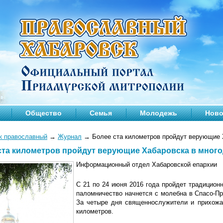
Общество
Семья
Молодежь
Ново
к православный
→
Журнал
→
Более ста километров пройдут верующие 
ста километров пройдут верующие Хабаровска в мног
Информационный отдел Хабаровской епархии
C 21 по 24 июня 2016 года пройдет традицион
паломничество начнется с молебна в Спасо-П
За четыре дня священнослужители и прихожа
километров.