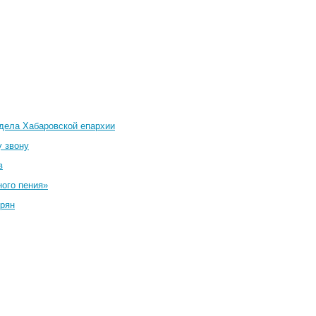
тдела Хабаровской епархии
у звону
в
ного пения»
ирян