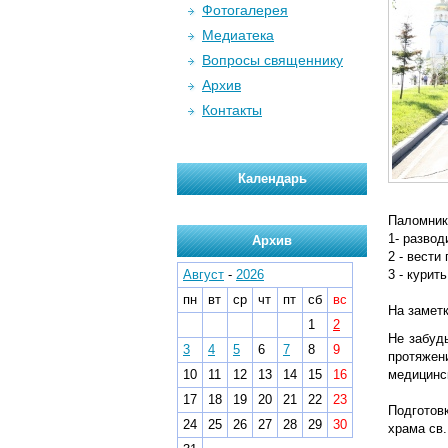
Фотогалерея
Медиатека
Вопросы священнику
Архив
Контакты
Календарь
Паломник
1- развод
Архив
2 - вести
Август
-
2026
3 - курит
пн
вт
ср
чт
пт
сб
вс
На замет
1
2
Не забудь
3
4
5
6
7
8
9
протяжен
10
11
12
13
14
15
16
медицинс
17
18
19
20
21
22
23
Подготов
24
25
26
27
28
29
30
храма св.