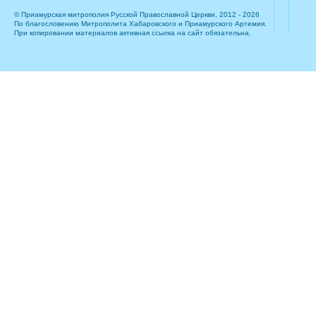
© Приамурская митрополия Русской Православной Церкви, 2012 - 2026
По благословению Митрополита Хабаровского и Приамурского Артемия.
При копировании материалов активная ссылка на сайт обязательна.