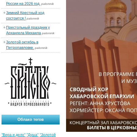
России на 2026 год.
palomnik
Зимний Крестный ход
состоится !
palomnik
Престольный праздник у
Архангела Михаила
palomnik
Золотой октябрь в
Петропавловке.
palomnik
Облако тегов
"Вера и дело"
"Душа"
"Золотой