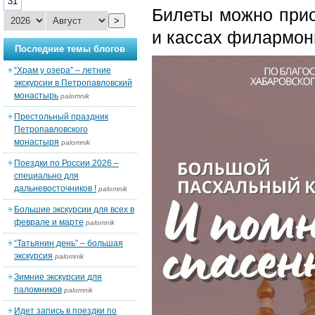
31
Билеты можно прио
>
и кассах филармон
Последние темы блогов
“Храм у озера” – летние
экскурсии в Петропавловский
монастырь
palomnik
Престольный праздник
Петропавловского
монастыря
palomnik
Поездки по России 2026 –
специально для
дальневосточников !
palomnik
Большие экскурсии для всех в
феврале и марте
palomnik
“Татьянин день” – большая
экскурсия
palomnik
Зимние экскурсии для
паломников
palomnik
Идет запись в поездки по