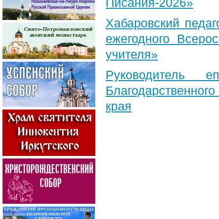
Писания-2026»
Хабаровский педаг
ежегодного Всерос
учителя»
Руководитель е
Благодарственног
края