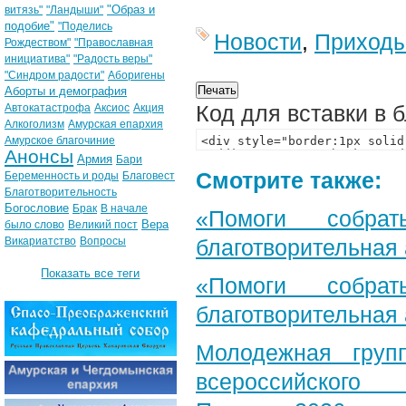
"Образ и
витязь"
"Ландыши"
подобие"
"Поделись
Новости
,
Приход
Рождеством"
"Православная
инициатива"
"Радость веры"
"Синдром радости"
Аборигены
Аборты и демография
Код для вставки в 
Автокатастрофа
Аксиос
Акция
Алкоголизм
Амурская епархия
Амурское благочиние
Анонсы
Армия
Бари
Смотрите также:
Беременность и роды
Благовест
Благотворительность
Богословие
Брак
В начале
«Помоги собра
Вера
было слово
Великий пост
Викариатство
Вопросы
благотворительная
Показать все теги
«Помоги собра
благотворительная
Молодежная груп
всероссийского