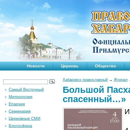
Новости
Церковь
Общество
Хабаровск православный
→
Журнал
Большой Пасх
Самый Восточный
спасенный…»
Митрополия
Епархия
И
Семинария
Церковные СМИ
Блогосфера