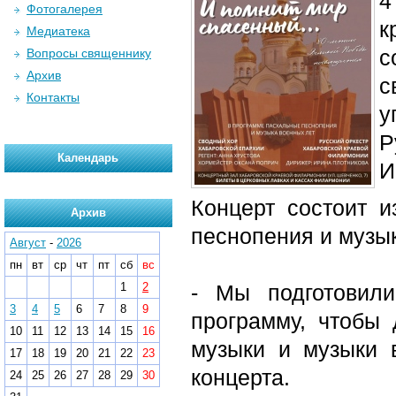
4
Фотогалерея
к
Медиатека
с
Вопросы священнику
Архив
с
Контакты
у
Р
Календарь
И
Концерт состоит и
Архив
песнопения и музык
Август
-
2026
пн
вт
ср
чт
пт
сб
вс
1
2
- Мы подготовил
3
4
5
6
7
8
9
программу, чтобы 
10
11
12
13
14
15
16
музыки и музыки 
17
18
19
20
21
22
23
концерта.
24
25
26
27
28
29
30