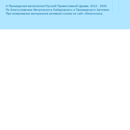
© Приамурская митрополия Русской Православной Церкви, 2012 - 2026
По благословению Митрополита Хабаровского и Приамурского Артемия.
При копировании материалов активная ссылка на сайт обязательна.