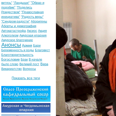
"Образ и
витязь"
"Ландыши"
подобие"
"Поделись
Рождеством"
"Православная
инициатива"
"Радость веры"
"Синдром радости"
Аборигены
Аборты и демография
Автокатастрофа
Аксиос
Акция
Алкоголизм
Амурская епархия
Амурское благочиние
Анонсы
Армия
Бари
Беременность и роды
Благовест
Благотворительность
Богословие
Брак
В начале
Вера
было слово
Великий пост
Викариатство
Вопросы
Показать все теги