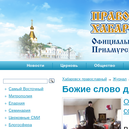
Новости
Церковь
Общество
Хабаровск православный
→
Журнал
Божие слово 
Самый Восточный
Митрополия
О
Епархия
с
Семинария
Церковные СМИ
Блогосфера