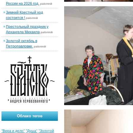
России на 2026 год.
palomnik
Зимний Крестный ход
состоится !
palomnik
Престольный праздник у
Архангела Михаила
palomnik
Золотой октябрь в
Петропавловке.
palomnik
Облако тегов
"Вера и дело"
"Душа"
"Золотой