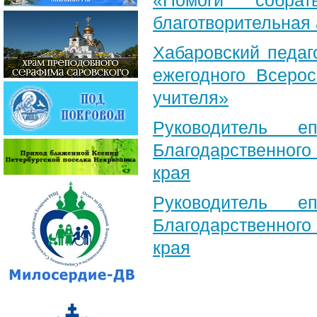
«Помоги собра
благотворительная
Хабаровский педаг
ежегодного Всерос
учителя»
Руководитель е
Благодарственног
края
Руководитель е
Благодарственног
края