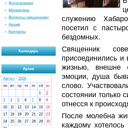
В
Фотогалерея
ц
Медиатека
служению Хабаро
Вопросы священнику
Архив
посетил с пастыр
Контакты
бездомных.
Священник сов
Календарь
присоединились и 
жизнью, внешне 
Архив
эмоции, душа быв
Август
-
2026
слово. Участвовал
пн
вт
ср
чт
пт
сб
вс
1
2
состоянии только си
3
4
5
6
7
8
9
отнесся к происхо
10
11
12
13
14
15
16
После молебна жи
17
18
19
20
21
22
23
24
25
26
27
28
29
30
каждому хотелось