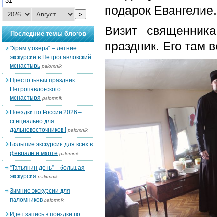
31
подарок Евангелие.
>
Визит священник
Последние темы блогов
праздник. Его там в
“Храм у озера” – летние
экскурсии в Петропавловский
монастырь
palomnik
Престольный праздник
Петропавловского
монастыря
palomnik
Поездки по России 2026 –
специально для
дальневосточников !
palomnik
Большие экскурсии для всех в
феврале и марте
palomnik
“Татьянин день” – большая
экскурсия
palomnik
Зимние экскурсии для
паломников
palomnik
Идет запись в поездки по