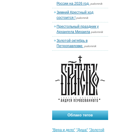
России на 2026 год.
palomnik
Зимний Крестный ход
состоится !
palomnik
Престольный праздник у
Архангела Михаила
palomnik
Золотой октябрь в
Петропавловке.
palomnik
Облако тегов
"Вера и дело"
"Душа"
"Золотой