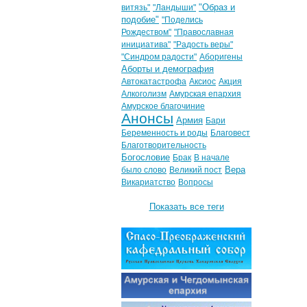
"Образ и
витязь"
"Ландыши"
подобие"
"Поделись
Рождеством"
"Православная
инициатива"
"Радость веры"
"Синдром радости"
Аборигены
Аборты и демография
Автокатастрофа
Аксиос
Акция
Алкоголизм
Амурская епархия
Амурское благочиние
Анонсы
Армия
Бари
Беременность и роды
Благовест
Благотворительность
Богословие
Брак
В начале
Вера
было слово
Великий пост
Викариатство
Вопросы
Показать все теги