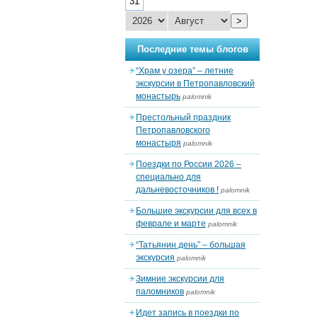
31
>
Последние темы блогов
“Храм у озера” – летние
экскурсии в Петропавловский
монастырь
palomnik
Престольный праздник
Петропавловского
монастыря
palomnik
Поездки по России 2026 –
специально для
дальневосточников !
palomnik
Большие экскурсии для всех в
феврале и марте
palomnik
“Татьянин день” – большая
экскурсия
palomnik
Зимние экскурсии для
паломников
palomnik
Идет запись в поездки по