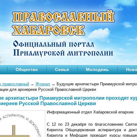
Общество
Семья
Молодежь
Ново
к православный
→
Журнал
→
Будущие архипастыри Приамурской митро
ации для архиереев Русской Православной Церкви
е архипастыри Приамурской митрополии проходят к
хиереев Русской Православной Церкви
Информационный отдел Хабаровской епархии.
С 12 по 23 декабря по благословению Святе
Кирилла Общецерковная аспирантура и докт
Кирилла и Мефодия проводит курсы повыше