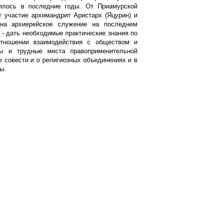
оялось в последние годы. От Приамурской
 участие архимандрит Аристарх (Яцурин) и
 на архиерейское служение на последнем
 - дать необходимые практические знания по
отношении взаимодействия с обществом и
ты и трудные места правоприменительной
е совести и о религиозных объединениях и в
ы.