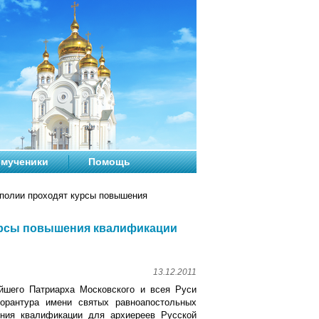
мученики
Помощь
полии проходят курсы повышения
урсы повышения квалификации
13.12.2011
йшего Патриарха Московского и всея Руси
орантура имени святых равноапостольных
ния квалификации для архиереев Русской