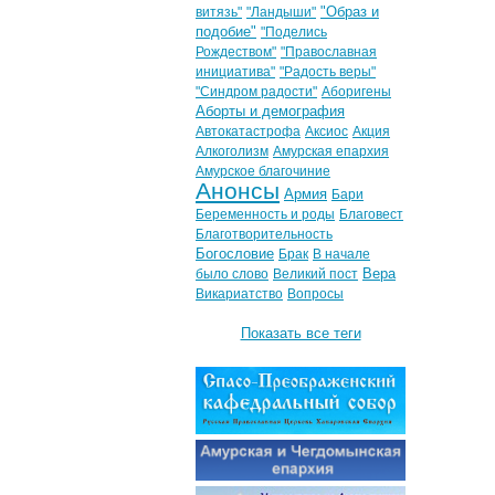
"Образ и
витязь"
"Ландыши"
подобие"
"Поделись
Рождеством"
"Православная
инициатива"
"Радость веры"
"Синдром радости"
Аборигены
Аборты и демография
Автокатастрофа
Аксиос
Акция
Алкоголизм
Амурская епархия
Амурское благочиние
Анонсы
Армия
Бари
Беременность и роды
Благовест
Благотворительность
Богословие
Брак
В начале
Вера
было слово
Великий пост
Викариатство
Вопросы
Показать все теги