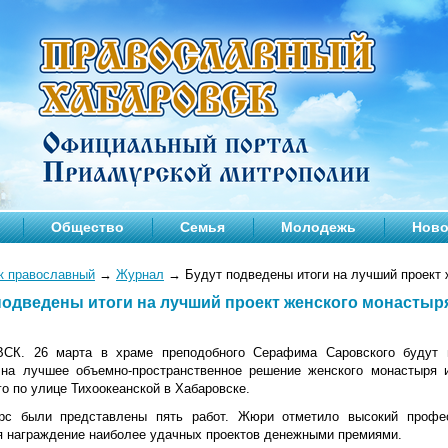
Общество
Семья
Молодежь
Ново
к православный
→
Журнал
→
Будут подведены итоги на лучший проект 
подведены итоги на лучший проект женского монастыря
К. 26 марта в храме преподобного Серафима Саровского будут по
 на лучшее объемно-пространственное решение женского монастыря 
о по улице Тихоокеанской в Хабаровске.
рс были представлены пять работ. Жюри отметило высокий профес
я награждение наиболее удачных проектов денежными премиями.