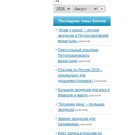
31
>
Последние темы блогов
“Храм у озера” – летние
экскурсии в Петропавловский
монастырь
palomnik
Престольный праздник
Петропавловского
монастыря
palomnik
Поездки по России 2026 –
специально для
дальневосточников !
palomnik
Большие экскурсии для всех в
феврале и марте
palomnik
“Татьянин день” – большая
экскурсия
palomnik
Зимние экскурсии для
паломников
palomnik
Идет запись в поездки по