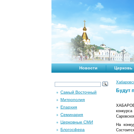
Новости
Церковь
Хабаровс
Будут 
Самый Восточный
Митрополия
ХАБАРОВС
Епархия
конкурса
Семинария
Саровског
Церковные СМИ
На конку
Блогосфера
Состоитс