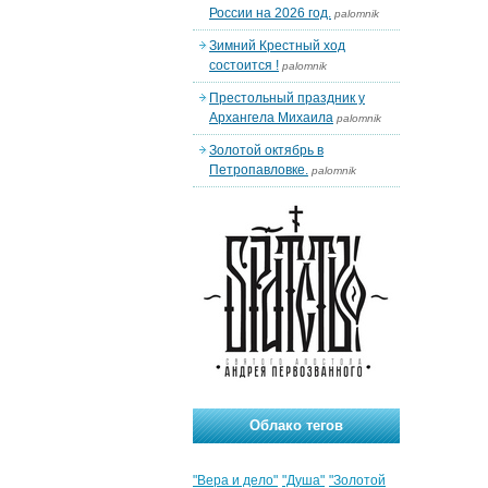
России на 2026 год.
palomnik
Зимний Крестный ход
состоится !
palomnik
Престольный праздник у
Архангела Михаила
palomnik
Золотой октябрь в
Петропавловке.
palomnik
Облако тегов
"Вера и дело"
"Душа"
"Золотой