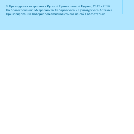
© Приамурская митрополия Русской Православной Церкви, 2012 - 2026
По благословению Митрополита Хабаровского и Приамурского Артемия.
При копировании материалов активная ссылка на сайт обязательна.