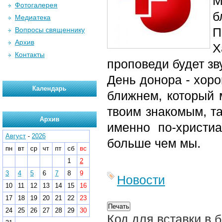
Фотогалерея
б
Медиатека
П
Вопросы священнику
Архив
Х
Контакты
проповеди будет зв
День донора - хоро
Календарь
ближнем, который м
твоим знакомым, та
Архив
именно по-христиа
Август
-
2026
больше чем мы.
пн
вт
ср
чт
пт
сб
вс
1
2
3
4
5
6
7
8
9
Новости
10
11
12
13
14
15
16
17
18
19
20
21
22
23
24
25
26
27
28
29
30
Код для вставки в 