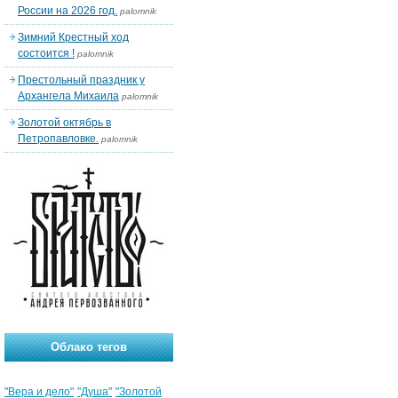
России на 2026 год.
palomnik
Зимний Крестный ход
состоится !
palomnik
Престольный праздник у
Архангела Михаила
palomnik
Золотой октябрь в
Петропавловке.
palomnik
Облако тегов
"Вера и дело"
"Душа"
"Золотой