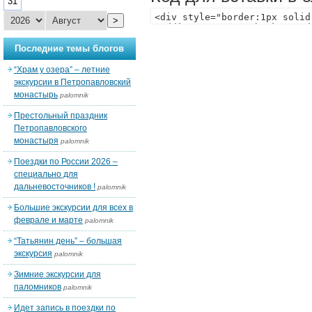
31
>
Последние темы блогов
“Храм у озера” – летние
экскурсии в Петропавловский
монастырь
palomnik
Престольный праздник
Петропавловского
монастыря
palomnik
Поездки по России 2026 –
специально для
дальневосточников !
palomnik
Большие экскурсии для всех в
феврале и марте
palomnik
“Татьянин день” – большая
экскурсия
palomnik
Зимние экскурсии для
паломников
palomnik
Идет запись в поездки по