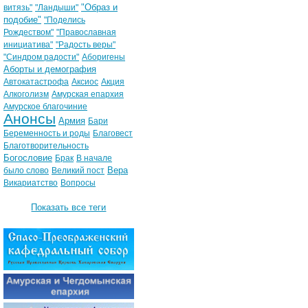
"Образ и
витязь"
"Ландыши"
подобие"
"Поделись
Рождеством"
"Православная
инициатива"
"Радость веры"
"Синдром радости"
Аборигены
Аборты и демография
Автокатастрофа
Аксиос
Акция
Алкоголизм
Амурская епархия
Амурское благочиние
Анонсы
Армия
Бари
Беременность и роды
Благовест
Благотворительность
Богословие
Брак
В начале
Вера
было слово
Великий пост
Викариатство
Вопросы
Показать все теги