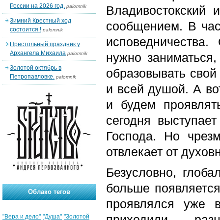
России на 2026 год.
palomnik
Владивостокский 
Зимний Крестный ход
сообщением. В час
состоится !
palomnik
исповедничества.
Престольный праздник у
Архангела Михаила
palomnik
нужно заниматься,
Золотой октябрь в
образовывать свой
Петропавловке.
palomnik
и всей душой. А во
и будем проявлять
сегодня выступае
Господа. Но чрез
отвлекает от духов
Безусловно, глоба
больше появляется
Облако тегов
проявлялся уже 
приходили раз
"Вера и дело"
"Душа"
"Золотой