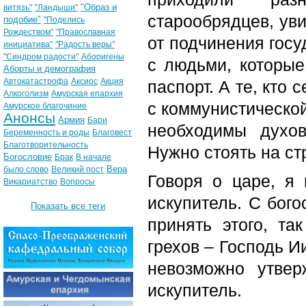
"Образ и
витязь"
"Ландыши"
старообрядцев, уви
подобие"
"Поделись
Рождеством"
"Православная
от подчинения госу
инициатива"
"Радость веры"
"Синдром радости"
Аборигены
с людьми, которые
Аборты и демография
Автокатастрофа
Аксиос
Акция
паспорт. А те, кто 
Алкоголизм
Амурская епархия
с коммунистическо
Амурское благочиние
Анонсы
Армия
Бари
необходимы духо
Беременность и роды
Благовест
Благотворительность
Нужно стоять на ст
Богословие
Брак
В начале
Вера
было слово
Великий пост
Говоря о царе, я 
Викариатство
Вопросы
искупитель. С бого
Показать все теги
принять этого, та
грехов – Господь И
невозможно утвер
искупитель.