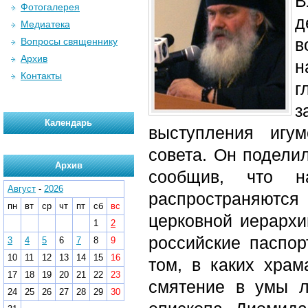
В
Фотогалерея
д
Медиатека
в
Вопросы священнику
Архив
н
Контакты
г
з
Календарь
выступления игум
совета. Он подели
Архив
сообщив, что 
Август
-
2026
распространяютс
пн
вт
ср
чт
пт
сб
вс
церковной иерарх
1
2
российские паспор
3
4
5
6
7
8
9
10
11
12
13
14
15
16
том, в каких храм
17
18
19
20
21
22
23
смятение в умы л
24
25
26
27
28
29
30