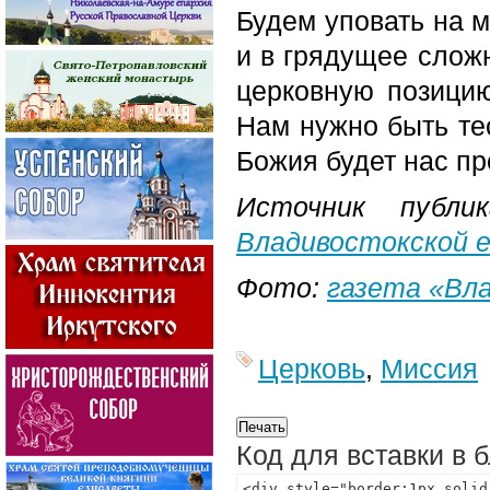
Будем уповать на м
и в грядущее слож
церковную позицию
Нам нужно быть тес
Божия будет нас п
Источник публи
Владивостокской 
Фото:
газета «Вл
Церковь
,
Миссия
Код для вставки в 