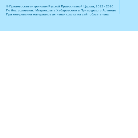
© Приамурская митрополия Русской Православной Церкви, 2012 - 2026
По благословению Митрополита Хабаровского и Приамурского Артемия.
При копировании материалов активная ссылка на сайт обязательна.