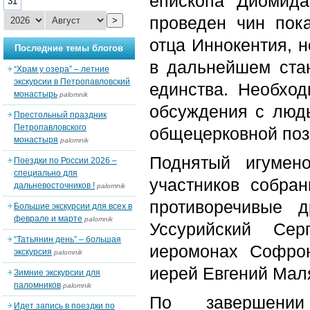
епископа Диомид
31
проведен чин пок
>
отца Иннокентия, н
Последние темы блогов
в дальнейшем ста
“Храм у озера” – летние
экскурсии в Петропавловский
единства. Необхо
монастырь
palomnik
обсуждения с людь
Престольный праздник
Петропавловского
общецерковной поз
монастыря
palomnik
Поднятый игумен
Поездки по России 2026 –
специально для
участников собра
дальневосточников !
palomnik
противоречивые 
Большие экскурсии для всех в
феврале и марте
palomnik
Уссурийский Сер
“Татьянин день” – большая
иеромонах Софрон
экскурсия
palomnik
иерей Евгений Мал
Зимние экскурсии для
паломников
palomnik
По завершении
Идет запись в поездки по