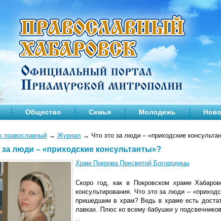
Общество
Семья
Молодежь
Ново
к православный
→
Журнал
→
Что это за люди – «приходские консульта
о за люди – «приходские консультанты»?
Храм Покрова Пресвятой Богородицы
Скоро год, как в Покровском храме Хабаров
консультирования. Что это за люди – «приход
пришедшим в храм? Ведь в храме есть достат
лавках. Плюс ко всему бабушки у подсвечник