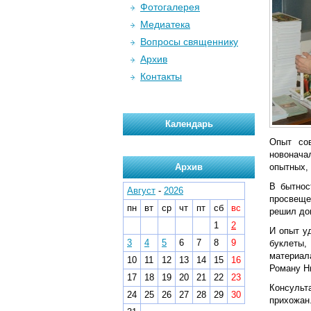
Фотогалерея
Медиатека
Вопросы священнику
Архив
Контакты
Календарь
Опыт сов
новонача
Архив
опытных,
В бытнос
Август
-
2026
просвеще
пн
вт
ср
чт
пт
сб
вс
решил дов
1
2
И опыт у
3
4
5
6
7
8
9
буклеты,
материал
10
11
12
13
14
15
16
Роману Н
17
18
19
20
21
22
23
Консульт
24
25
26
27
28
29
30
прихожан