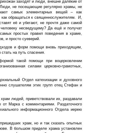
прихожан заходят и люди, внешне далёкие от
т. Люди, не посещающие регулярно храмы, не
знают самых элементарных вещей – как
м, как обращаться к священнослужителям. И,
 ставят её и убегают, не прочтя даже самой
с человеку несведущему? Да ещё и получат
 самых простых правил поведения в храме,
в, и просто суеверий.
одходов и форм помощи вновь приходящим,
 стать на путь спасения.
формой такой помощи при воцерковлении
ганизованная силами церковно-грамотных,
архиальный Отдел катехизации и духовного
енно слушателям этих групп отец Стефан и
 храм людей, приветствовали их, раздавали
е от Марка с комментариями. Раздаточного
рхиального информационного Отдела иерею
пришедших храм, но и так сказать опытных
нове. В большом приделе храма установлен