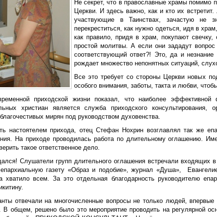
Не секрет, что в православные храмы помимо 
Церкви. И здесь важно, как и кто их встрети
участвующие в Таинствах, зачастую не 
перекреститься, как нужно одеться, идя в хра
как правило, придя в храм, покупают свечку,
простой молитвы. А если они зададут вопро
соответствующий ответ?! Это, да и незнание
рождает множество непонятных ситуаций, слухо
Все это требует со стороны Церкви новых п
особого внимания, заботы, такта и любви, чтобы
ременной приходской жизни показал, что наиболее эффективной 
льных христиан является служба приходского консультирования, ор
 благочестивых мирян под руководством духовенства.
ть настоятелем прихода, отец Стефан Нохрин возглавлял так же еп
ния. На приходе проводилась работа по длительному оглашению. Им
ерить такое ответственное дело.
дался! Слушатели групп длительного оглашения встречали входящих в
 епархиальную газету «Образ и подобие», журнал «Душа», Евангели
а хватило всем. За это отдельная благодарность руководителю епа
икитину.
анты отвечали на многочисленные вопросы не только людей, впервые 
. В общем, решено было это мероприятие проводить на регулярной ос