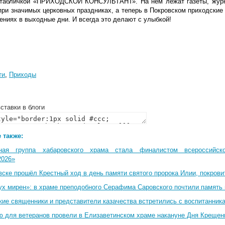
 табличкой «ПРИХОДСКОЙ КОНСУЛЬТАНТ». На нём лежат газеты, журн
при значимых церковных праздниках, а теперь в Покровском приходские
ениях в выходные дни. И всегда это делают с улыбкой!
ти
,
Приходы
ставки в блоги
 также:
ная группа хабаровского храма стала финалистом всероссийско
2026»
вске прошёл Крестный ход в день памяти святого пророка Илии, покрови
ух мирен»: в храме преподобного Серафима Саровского почтили память 
кие священники и представители казачества встретились с воспитанник
ю для ветеранов провели в Елизаветинском храме накануне Дня Крещен