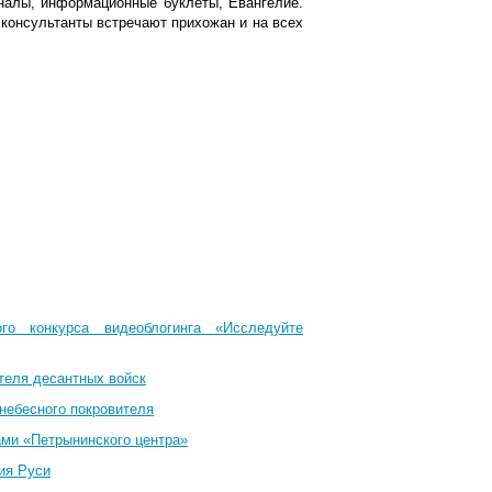
алы, информационные буклеты, Евангелие.
 консультанты встречают прихожан и на всех
го конкурса видеоблогинга «Исследуйте
теля десантных войск
небесного покровителя
ами «Петрынинского центра»
ия Руси