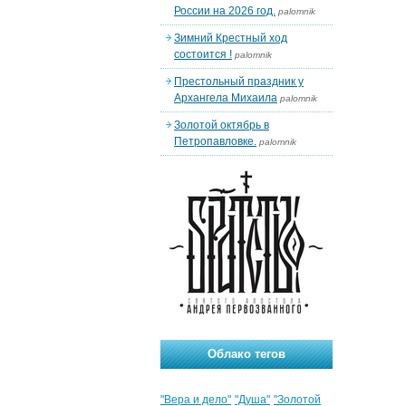
России на 2026 год.
palomnik
Зимний Крестный ход
состоится !
palomnik
Престольный праздник у
Архангела Михаила
palomnik
Золотой октябрь в
Петропавловке.
palomnik
Облако тегов
"Вера и дело"
"Душа"
"Золотой