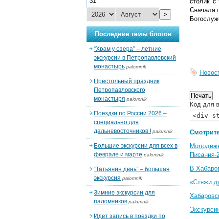
31
столик с
Сначала 
>
Богослуж
Последние темы блогов
“Храм у озера” – летние
экскурсии в Петропавловский
монастырь
palomnik
Новос
Престольный праздник
Петропавловского
монастыря
palomnik
Код для в
Поездки по России 2026 –
специально для
дальневосточников !
palomnik
Смотрите
Большие экскурсии для всех в
Молодеж
феврале и марте
Писания-
palomnik
В Хабаро
“Татьянин день” – большая
экскурсия
palomnik
«Стяжи д
Зимние экскурсии для
Хабаровс
паломников
palomnik
Экскурси
Идет запись в поездки по