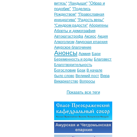
"Образ и
витязь"
"Ландыши"
подобие"
"Поделись
Рождеством"
"Православная
инициатива"
"Радость веры"
"Синдром радости"
Аборигены
Аборты и демография
Автокатастрофа
Аксиос
Акция
Алкоголизм
Амурская епархия
Амурское благочиние
Анонсы
Армия
Бари
Беременность и роды
Благовест
Благотворительность
Богословие
Брак
В начале
Вера
было слово
Великий пост
Викариатство
Вопросы
Показать все теги