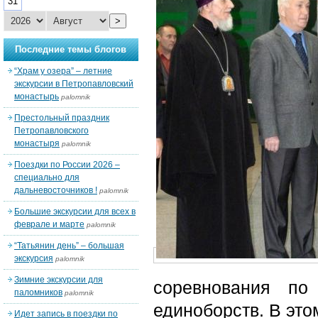
31
>
Последние темы блогов
“Храм у озера” – летние
экскурсии в Петропавловский
монастырь
palomnik
Престольный праздник
Петропавловского
монастыря
palomnik
Поездки по России 2026 –
специально для
дальневосточников !
palomnik
Большие экскурсии для всех в
феврале и марте
palomnik
“Татьянин день” – большая
экскурсия
palomnik
Зимние экскурсии для
соревнования по
паломников
palomnik
единоборств. В это
Идет запись в поездки по