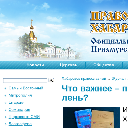
Новости
Церковь
Общество
Хабаровск православный
→
Журнал
Что важнее – 
Самый Восточный
лень?
Митрополия
Епархия
И
Семинария
Церковные СМИ
Х
Блогосфера