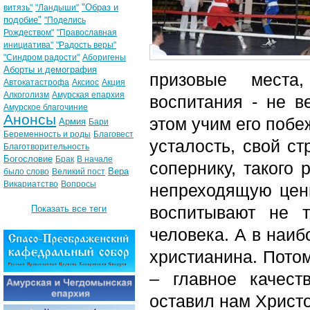
"Образ и
витязь"
"Ландыши"
подобие"
"Поделись
Рождеством"
"Православная
инициатива"
"Радость веры"
"Синдром радости"
Аборигены
Аборты и демография
призовые места
Автокатастрофа
Аксиос
Акция
Алкоголизм
Амурская епархия
воспитания - не в
Амурское благочиние
Анонсы
этом учим его побе
Армия
Бари
Беременность и роды
Благовест
усталость, свой ст
Благотворительность
Богословие
Брак
В начале
сопернику, такого 
Вера
было слово
Великий пост
Викариатство
Вопросы
непреходящую ценн
воспитывают не т
Показать все теги
человека. А в наиб
христианина. Потом
– главное качест
оставил нам Христо