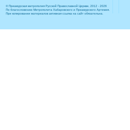
© Приамурская митрополия Русской Православной Церкви, 2012 - 2026
По благословению Митрополита Хабаровского и Приамурского Артемия.
При копировании материалов активная ссылка на сайт обязательна.