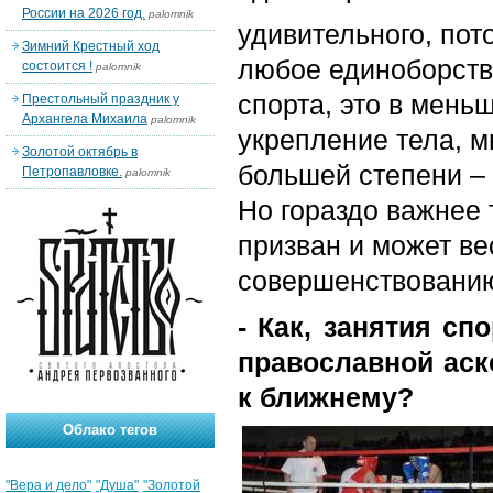
России на 2026 год.
palomnik
удивительного, пото
Зимний Крестный ход
любое единоборство
состоится !
palomnik
спорта, это в мень
Престольный праздник у
Архангела Михаила
palomnik
укрепление тела, м
Золотой октябрь в
большей степени – 
Петропавловке.
palomnik
Но гораздо важнее т
призван и может ве
совершенствовани
- Как, занятия сп
православной аск
к ближнему?
Облако тегов
"Вера и дело"
"Душа"
"Золотой