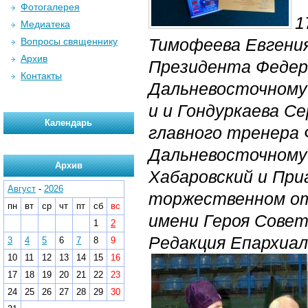
Фотогалерея
1
Медиатека
Тимофеева Евгения
Вопросы священнику
Архив
Президента Федер
Контакты
Дальневосточному
и и Гондуркаева Се
Календарь
главного тренера 
Дальневосточному 
Архив
Хабаровский и При
Август
-
2026
торжественном от
пн
вт
ср
чт
пт
сб
вс
имени Героя Сове
1
2
Редакция Епархиал
3
4
5
6
7
8
9
10
11
12
13
14
15
16
17
18
19
20
21
22
23
24
25
26
27
28
29
30