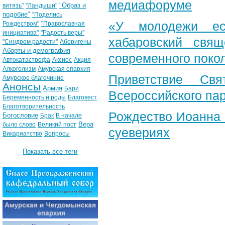
медиафоруме
"Образ и
витязь"
"Ландыши"
подобие"
"Поделись
«У молодежи ес
Рождеством"
"Православная
инициатива"
"Радость веры"
хабаровский свя
"Синдром радости"
Аборигены
Аборты и демография
современного поко
Автокатастрофа
Аксиос
Акция
Алкоголизм
Амурская епархия
Приветствие Свя
Амурское благочиние
Анонсы
Армия
Бари
Всероссийского па
Беременность и роды
Благовест
Благотворительность
Рождество Иоанна 
Богословие
Брак
В начале
Вера
было слово
Великий пост
суевериях
Викариатство
Вопросы
Показать все теги