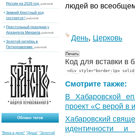
России на 2026 год.
людей во всеобщем
palomnik
Зимний Крестный ход
состоится !
palomnik
Престольный праздник у
Архангела Михаила
palomnik
День
,
Церковь
Золотой октябрь в
Петропавловке.
palomnik
Код для вставки в 
Смотрите также:
В Хабаровской еп
проект «С верой в
Хабаровский свяще
Облако тегов
идентичности и
"Вера и дело"
"Душа"
"Золотой