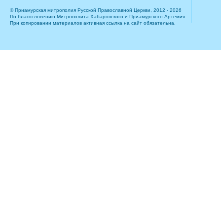
© Приамурская митрополия Русской Православной Церкви, 2012 - 2026
По благословению Митрополита Хабаровского и Приамурского Артемия.
При копировании материалов активная ссылка на сайт обязательна.