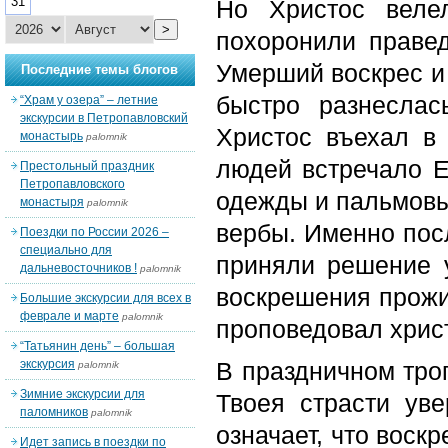
31
Но Христос веле
>
похоронили правед
Умерший воскрес и
Последние темы блогов
быстро разнесла
“Храм у озера” – летние
экскурсии в Петропавловский
Христос въехал в
монастырь
palomnik
людей встречало Е
Престольный праздник
Петропавловского
одежды и пальмовы
монастыря
palomnik
вербы. Именно пос
Поездки по России 2026 –
специально для
приняли решение у
дальневосточников !
palomnik
воскрешения прожи
Большие экскурсии для всех в
феврале и марте
palomnik
проповедовал хрис
“Татьянин день” – большая
экскурсия
В праздничном тро
palomnik
Зимние экскурсии для
Твоея страсти уве
паломников
palomnik
означает, что воск
Идет запись в поездки по