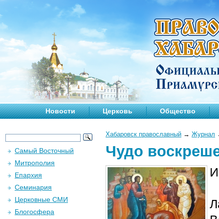
Новости
Церковь
Общество
Хабаровск православный
→
Журнал
Чудо воскреше
Самый Восточный
Митрополия
И
Епархия
Семинария
Церковные СМИ
Л
Блогосфера