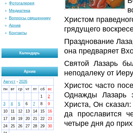
В
Фотогалерея
в
Медиатека
Христом
праведног
Вопросы священнику
Архив
грядущего
воскрес
Контакты
Празднование Лаза
она предваряет
Вхо
Календарь
Святой Лазарь б
неподалеку от Иер
Архив
Август
-
2026
Христос часто пос
пн
вт
ср
чт
пт
сб
вс
Однажды Лазарь з
1
2
Христа, Он сказал:
3
4
5
6
7
8
9
10
11
12
13
14
15
16
да прославится ч
17
18
19
20
21
22
23
четыре дня до при
24
25
26
27
28
29
30