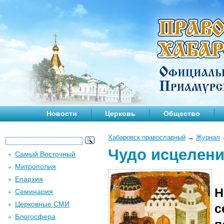
Новости
Церковь
Общество
Хабаровск православный
→
Журнал
Чудо исцелени
Самый Восточный
Митрополия
Епархия
Н
Семинария
Церковные СМИ
с
Блогосфера