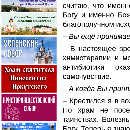
считаю, что имен
Богу и именно Бо
благополучном исх
–
Вы ещё принимае
– В настоящее вре
химиотерапии и м
антибиотики ок
самочувствие.
–
А когда Вы прин
– Крестился я в во
Но храм не посе
таинствах. Болезн
Богу. Теперь я зна