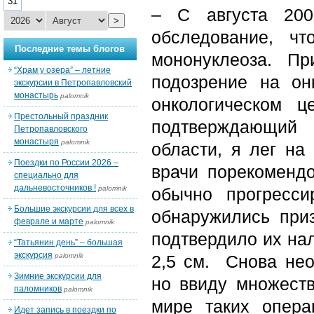
31
– С августа 200
>
обследование, ч
Последние темы блогов
мононуклеоза. П
“Храм у озера” – летние
подозрение на он
экскурсии в Петропавловский
монастырь
palomnik
онкологическом ц
Престольный праздник
подтверждающий 
Петропавловского
монастыря
palomnik
области, я лег на
Поездки по России 2026 –
врачи порекоменд
специально для
дальневосточников !
palomnik
обычно прогресси
Большие экскурсии для всех в
обнаружились при
феврале и марте
palomnik
подтвердило их нал
“Татьянин день” – большая
экскурсия
palomnik
2,5 см. Снова нео
Зимние экскурсии для
но ввиду множеств
паломников
palomnik
мире таких опер
Идет запись в поездки по