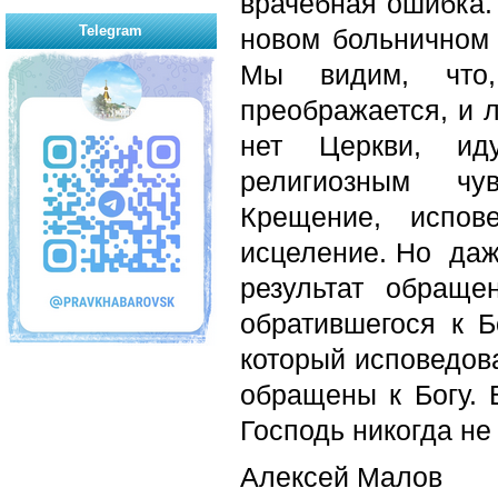
врачебная ошибка.
Telegram
новом больничном
Мы видим, что,
преображается, и л
нет Церкви, ид
религиозным чув
Крещение, испов
исцеление. Но даж
результат обраще
обратившегося к Б
который исповедов
обращены к Богу. 
Господь никогда не 
Алексей Малов