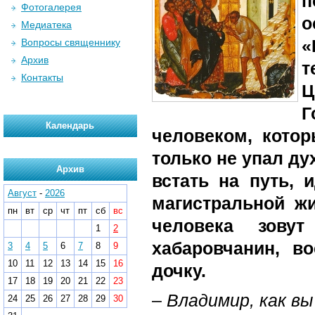
Фотогалерея
о
Медиатека
«
Вопросы священнику
Архив
т
Контакты
Ц
Г
Календарь
человеком, котор
только не упал ду
Архив
встать на путь, 
Август
-
2026
магистральной ж
пн
вт
ср
чт
пт
сб
вс
человека зову
1
2
хабаровчанин, в
3
4
5
6
7
8
9
10
11
12
13
14
15
16
дочку.
17
18
19
20
21
22
23
–
Владимир, как вы
24
25
26
27
28
29
30