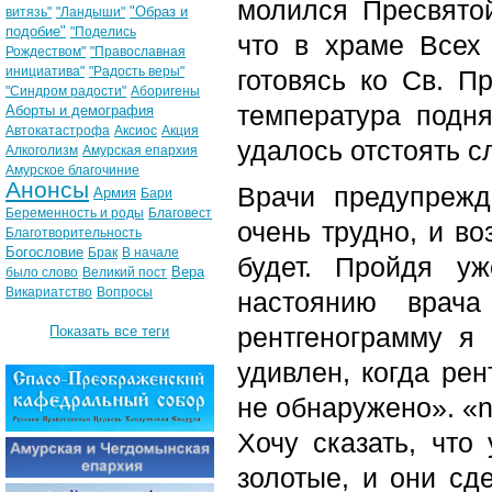
молился Пресвято
"Образ и
витязь"
"Ландыши"
подобие"
"Поделись
что в храме Всех 
Рождеством"
"Православная
инициатива"
"Радость веры"
готовясь ко Св. П
"Синдром радости"
Аборигены
температура подня
Аборты и демография
Автокатастрофа
Аксиос
Акция
удалось отстоять с
Алкоголизм
Амурская епархия
Амурское благочиние
Анонсы
Врачи предупрежд
Армия
Бари
Беременность и роды
Благовест
очень трудно, и в
Благотворительность
Богословие
Брак
В начале
будет. Пройдя у
Вера
было слово
Великий пост
Викариатство
Вопросы
настоянию врача
рентгенограмму я
Показать все теги
удивлен, когда рен
не обнаружено». «
Хочу сказать, что 
золотые, и они сд