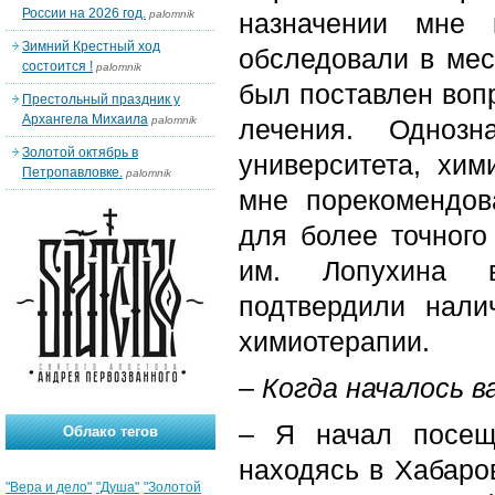
России на 2026 год.
palomnik
назначении мне 
Зимний Крестный ход
обследовали в мес
состоится !
palomnik
был поставлен вопр
Престольный праздник у
Архангела Михаила
palomnik
лечения. Однозн
Золотой октябрь в
университета, хим
Петропавловке.
palomnik
мне порекомендов
для более точного
им. Лопухина в
подтвердили нали
химиотерапии.
–
Когда началось в
– Я начал посещ
Облако тегов
находясь в Хабаро
"Вера и дело"
"Душа"
"Золотой