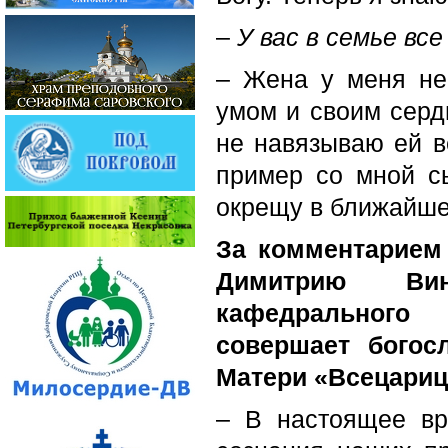
–
У вас в семье вс
– Жена у меня не
умом и своим сердц
не навязываю ей ве
пример со мной сы
окрещу в ближайше
За комментарием
Димитрию Вино
кафедрально
совершает богос
Матери «Всецариц
– В настоящее вр