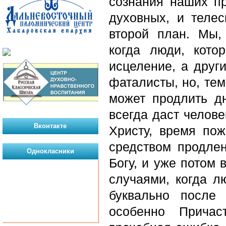
сознания наших пр
духовных, и теле
второй план. Мы,
когда люди, кото
исцеление, а друг
фаталисты, но, тем
может продлить д
всегда даст челов
Вконтакте
Христу, время пож
средством продле
Однокласники
Богу, и уже потом
случаями, когда л
буквально после
особенно Причас