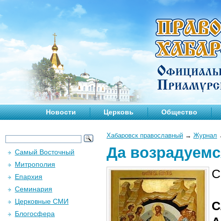
Новости
Церковь
Общество
Хабаровск православный
→
Журнал
Да возрадуемс
Самый Восточный
Митрополия
С
Епархия
Семинария
Церковные СМИ
С
Блогосфера