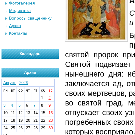
А
Фотогалерея
Медиатека
С
Вопросы священнику
и
Архив
Контакты
Б
п
святой пророк пр
Календарь
Святой подвизает
нынешнего дня: и
Архив
заключается ад, о
Август
-
2026
пн
вт
ср
чт
пт
сб
вс
своих мертвецов, р
1
2
во святой град, 
3
4
5
6
7
8
9
отпускает своих уз
10
11
12
13
14
15
16
погребенных своих 
17
18
19
20
21
22
23
24
25
26
27
28
29
30
которых восприяло