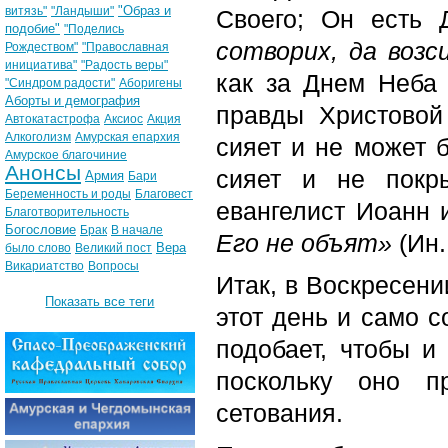
"Образ и
витязь"
"Ландыши"
Своего; Он есть 
подобие"
"Поделись
сотворих, да возс
Рождеством"
"Православная
инициатива"
"Радость веры"
как за Днем Неба 
"Синдром радости"
Аборигены
Аборты и демография
правды Христовой 
Автокатастрофа
Аксиос
Акция
Алкоголизм
Амурская епархия
сияет и не может 
Амурское благочиние
Анонсы
сияет и не покр
Армия
Бари
Беременность и роды
Благовест
евангелист Иоанн 
Благотворительность
Богословие
Брак
В начале
Его не объят»
(Ин. 
Вера
было слово
Великий пост
Викариатство
Вопросы
Итак, в Воскресени
Показать все теги
этот день и само с
подобает, чтобы и
поскольку оно п
сетования.