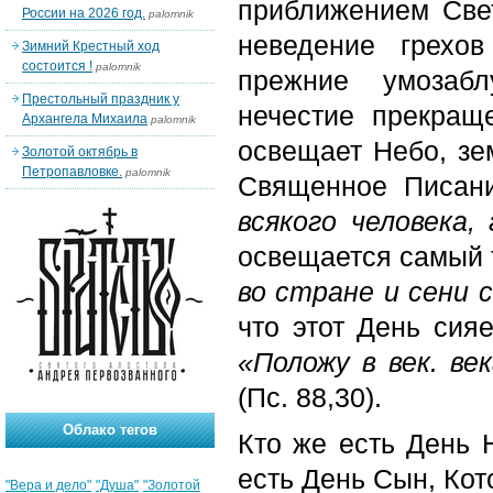
приближением Свет
России на 2026 год.
palomnik
неведение грехо
Зимний Крестный ход
состоится !
palomnik
прежние умозабл
Престольный праздник у
нечестие прекращ
Архангела Михаила
palomnik
освещает Небо, зе
Золотой октябрь в
Петропавловке.
palomnik
Священное Писан
всякого человека
освещается самый 
во стране и сени 
что этот День сия
«Положу в век. ве
(Пс. 88,30).
Облако тегов
Кто же есть День Н
есть День Сын, Кот
"Вера и дело"
"Душа"
"Золотой