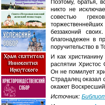
Поэтому, братья, в
никто не исключа
совестью грех
торжественнейших 
беззаконий свои
благонадежен в пр
поручительство в Т
И как христианину
распятии Христос 
Он не помилует хр
Страдалец оказал 
окажет Воскресший
Источник:
Библио