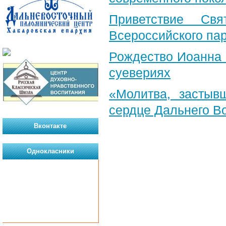
Приветствие Свя
Всероссийского па
Рождество Иоанна 
суевериях
«Молитва, застыв
сердце Дальнего В
Вконтакте
Однокласники