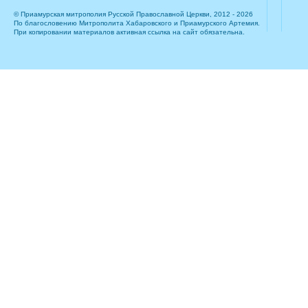
© Приамурская митрополия Русской Православной Церкви, 2012 - 2026
По благословению Митрополита Хабаровского и Приамурского Артемия.
При копировании материалов активная ссылка на сайт обязательна.