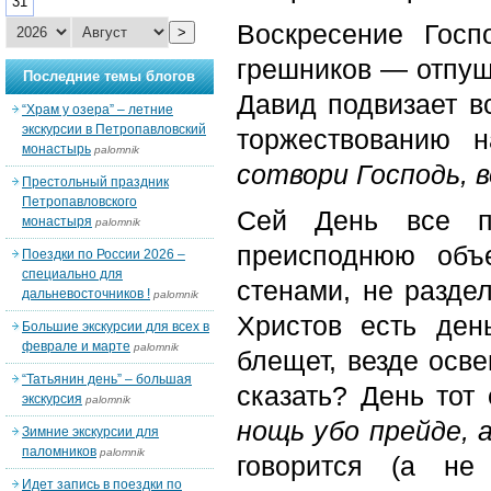
31
Воскресение Гос
>
грешников — отпущ
Последние темы блогов
Давид подвизает в
“Храм у озера” – летние
экскурсии в Петропавловский
торжествованию н
монастырь
palomnik
сотвори Господь, в
Престольный праздник
Петропавловского
Сей День все п
монастыря
palomnik
преисподнюю объ
Поездки по России 2026 –
специально для
стенами, не разде
дальневосточников !
palomnik
Христов есть ден
Большие экскурсии для всех в
феврале и марте
palomnik
блещет, везде осве
“Татьянин день” – большая
сказать? День тот 
экскурсия
palomnik
нощь убо прейде, 
Зимние экскурсии для
паломников
palomnik
говорится (а не
Идет запись в поездки по