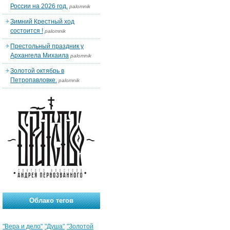
России на 2026 год.
palomnik
Зимний Крестный ход
состоится !
palomnik
Престольный праздник у
Архангела Михаила
palomnik
Золотой октябрь в
Петропавловке.
palomnik
Облако тегов
"Вера и дело"
"Душа"
"Золотой