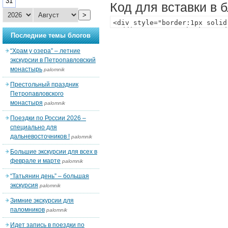
31
Код для вставки в 
>
Последние темы блогов
“Храм у озера” – летние
экскурсии в Петропавловский
монастырь
palomnik
Престольный праздник
Петропавловского
монастыря
palomnik
Поездки по России 2026 –
специально для
дальневосточников !
palomnik
Большие экскурсии для всех в
феврале и марте
palomnik
“Татьянин день” – большая
экскурсия
palomnik
Зимние экскурсии для
паломников
palomnik
Идет запись в поездки по