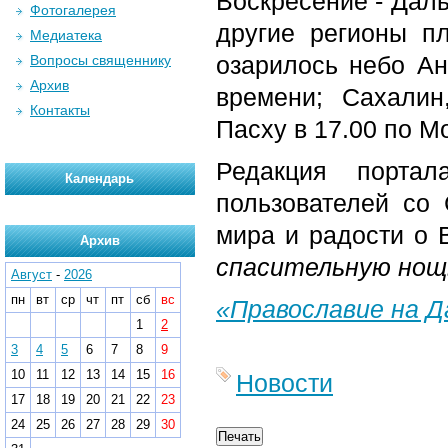
Воскресение - Даль
Фотогалерея
другие регионы пл
Медиатека
озарилось небо Ан
Вопросы священнику
Архив
времени; Сахалин
Контакты
Пасху в 17.00 по Мо
Редакция портал
Календарь
пользователей со
мира и радости о
Архив
спасительную но
Август
-
2026
пн
вт
ср
чт
пт
сб
вс
«Православие на 
1
2
3
4
5
6
7
8
9
10
11
12
13
14
15
16
Новости
17
18
19
20
21
22
23
24
25
26
27
28
29
30