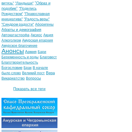
"Образ и
витязь"
"Ландыши"
подобие"
"Поделись
Рождеством"
"Православная
инициатива"
"Радость веры"
"Синдром радости"
Аборигены
Аборты и демография
Автокатастрофа
Аксиос
Акция
Алкоголизм
Амурская епархия
Амурское благочиние
Анонсы
Армия
Бари
Беременность и роды
Благовест
Благотворительность
Богословие
Брак
В начале
Вера
было слово
Великий пост
Викариатство
Вопросы
Показать все теги