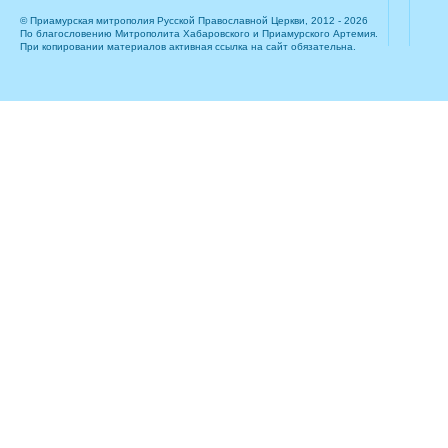
© Приамурская митрополия Русской Православной Церкви, 2012 - 2026
По благословению Митрополита Хабаровского и Приамурского Артемия.
При копировании материалов активная ссылка на сайт обязательна.