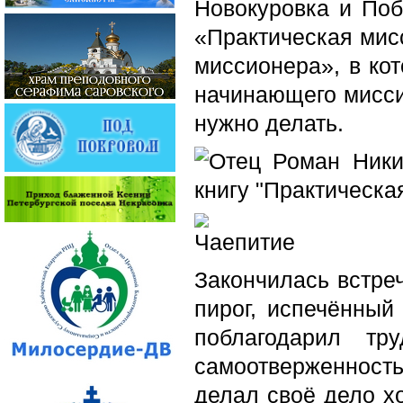
Новокуровка и Поб
«Практическая мис
миссионера», в ко
начинающего мисси
нужно делать.
Закончилась встре
пирог, испечённый
поблагодарил тр
самоотверженность,
делал своё дело х