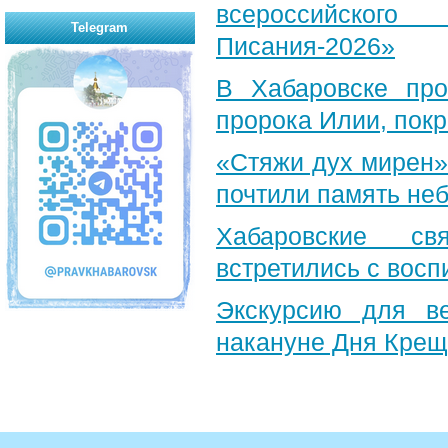
всероссийского
Telegram
Писания-2026»
В Хабаровске пр
пророка Илии, пок
«Стяжи дух мирен»
почтили память неб
Хабаровские св
встретились с вос
Экскурсию для в
накануне Дня Крещ