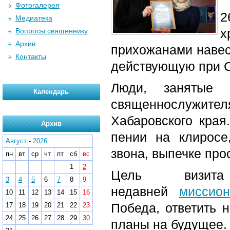
Фотогалерея
2
Медиатека
х
Вопросы священнику
Архив
прихожанами навес
Контакты
действующую при С
Люди, занятые 
Календарь
священнослужите
Хабаровского края
Архив
пении на клиросе
Август
-
2026
звона, выпечке про
пн
вт
ср
чт
пт
сб
вс
1
2
Цель визита
3
4
5
6
7
8
9
недавней
миссио
10
11
12
13
14
15
16
Победа, ответить 
17
18
19
20
21
22
23
24
25
26
27
28
29
30
планы на будущее.