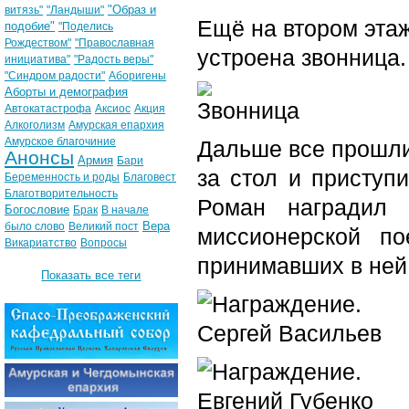
"Образ и
витязь"
"Ландыши"
Ещё на втором эта
подобие"
"Поделись
Рождеством"
"Православная
устроена звонница.
инициатива"
"Радость веры"
"Синдром радости"
Аборигены
Аборты и демография
Автокатастрофа
Аксиос
Акция
Алкоголизм
Амурская епархия
Амурское благочиние
Дальше все прошли
Анонсы
Армия
Бари
за стол и приступ
Беременность и роды
Благовест
Благотворительность
Роман наградил 
Богословие
Брак
В начале
Вера
было слово
Великий пост
миссионерской по
Викариатство
Вопросы
принимавших в ней
Показать все теги