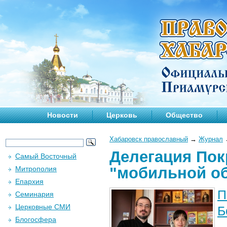
Новости
Церковь
Общество
Хабаровск православный
→
Журнал
Делегация Пок
Самый Восточный
"мобильной о
Митрополия
Епархия
П
Семинария
Церковные СМИ
Б
Блогосфера