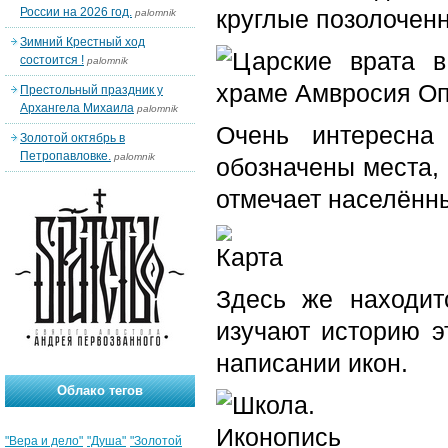
России на 2026 год.
круглые позолочен
palomnik
Зимний Крестный ход
состоится !
palomnik
Престольный праздник у
Архангела Михаила
palomnik
Очень интересна
Золотой октябрь в
Петропавловке.
palomnik
обозначены места,
отмечает населённы
Здесь же находит
изучают историю э
написании икон.
Облако тегов
"Вера и дело"
"Душа"
"Золотой