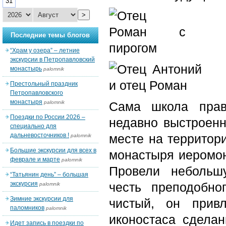
31
>
Последние темы блогов
“Храм у озера” – летние
экскурсии в Петропавловский
монастырь
palomnik
Престольный праздник
Петропавловского
монастыря
palomnik
Сама школа прав
Поездки по России 2026 –
недавно выстроен
специально для
дальневосточников !
месте на территор
palomnik
Большие экскурсии для всех в
монастыря иеромон
феврале и марте
palomnik
Провели небольш
“Татьянин день” – большая
экскурсия
честь преподобно
palomnik
Зимние экскурсии для
чистый, он прив
паломников
palomnik
иконостаса сделан
Идет запись в поездки по