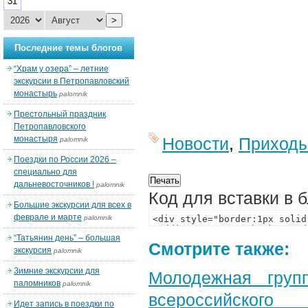
31
>
Последние темы блогов
“Храм у озера” – летние
экскурсии в Петропавловский
монастырь
palomnik
Престольный праздник
Петропавловского
монастыря
Новости
,
Приход
palomnik
Поездки по России 2026 –
специально для
дальневосточников !
palomnik
Код для вставки в 
Большие экскурсии для всех в
феврале и марте
palomnik
“Татьянин день” – большая
Смотрите также:
экскурсия
palomnik
Зимние экскурсии для
Молодежная груп
паломников
palomnik
всероссийского
Идет запись в поездки по