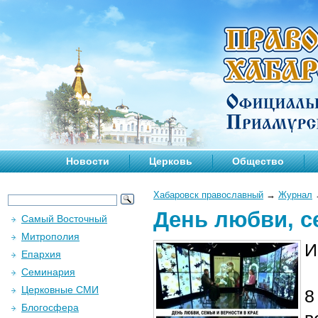
Новости
Церковь
Общество
Хабаровск православный
→
Журнал
День любви, с
Самый Восточный
Митрополия
И
Епархия
Семинария
Церковные СМИ
8
Блогосфера