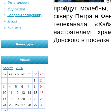
в
Фотогалерея
пройдут молебны, 
Медиатека
скверу Петра и Фе
Вопросы священнику
Архив
телеканала «Хаб
Контакты
настоятелем хра
Донского в поселке
Календарь
Архив
Август
-
2026
пн
вт
ср
чт
пт
сб
вс
1
2
3
4
5
6
7
8
9
10
11
12
13
14
15
16
17
18
19
20
21
22
23
24
25
26
27
28
29
30