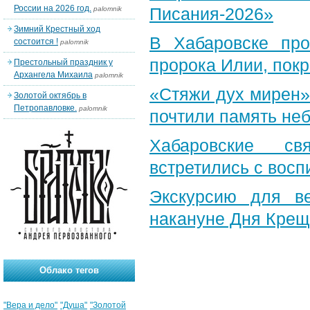
России на 2026 год.
Писания-2026»
palomnik
Зимний Крестный ход
В Хабаровске пр
состоится !
palomnik
пророка Илии, пок
Престольный праздник у
Архангела Михаила
palomnik
«Стяжи дух мирен»
Золотой октябрь в
Петропавловке.
palomnik
почтили память неб
Хабаровские св
встретились с вос
Экскурсию для в
накануне Дня Крещ
Облако тегов
"Вера и дело"
"Душа"
"Золотой