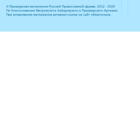
© Приамурская митрополия Русской Православной Церкви, 2012 - 2026
По благословению Митрополита Хабаровского и Приамурского Артемия.
При копировании материалов активная ссылка на сайт обязательна.