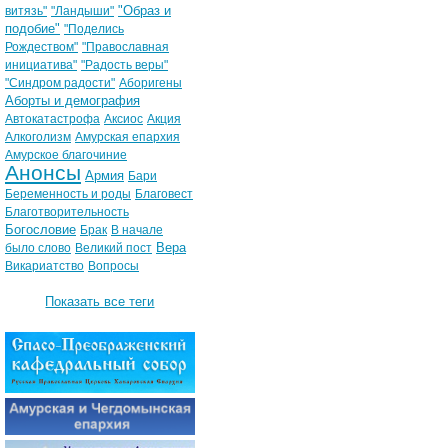
"Образ и
витязь"
"Ландыши"
подобие"
"Поделись
Рождеством"
"Православная
инициатива"
"Радость веры"
"Синдром радости"
Аборигены
Аборты и демография
Автокатастрофа
Аксиос
Акция
Алкоголизм
Амурская епархия
Амурское благочиние
Анонсы
Армия
Бари
Беременность и роды
Благовест
Благотворительность
Богословие
Брак
В начале
Вера
было слово
Великий пост
Викариатство
Вопросы
Показать все теги