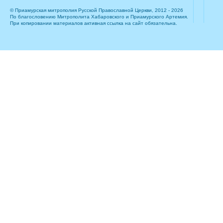
© Приамурская митрополия Русской Православной Церкви, 2012 - 2026
По благословению Митрополита Хабаровского и Приамурского Артемия.
При копировании материалов активная ссылка на сайт обязательна.