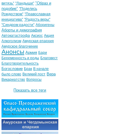
"Образ и
витязь"
"Ландыши"
подобие"
"Поделись
Рождеством"
"Православная
инициатива"
"Радость веры"
"Синдром радости"
Аборигены
Аборты и демография
Автокатастрофа
Аксиос
Акция
Алкоголизм
Амурская епархия
Амурское благочиние
Анонсы
Армия
Бари
Беременность и роды
Благовест
Благотворительность
Богословие
Брак
В начале
Вера
было слово
Великий пост
Викариатство
Вопросы
Показать все теги