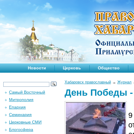
Новости
Церковь
Общество
Хабаровск православный
→
Журнал
День Победы -
Самый Восточный
Митрополия
Епархия
9
Семинария
Церковные СМИ
о
Блогосфера