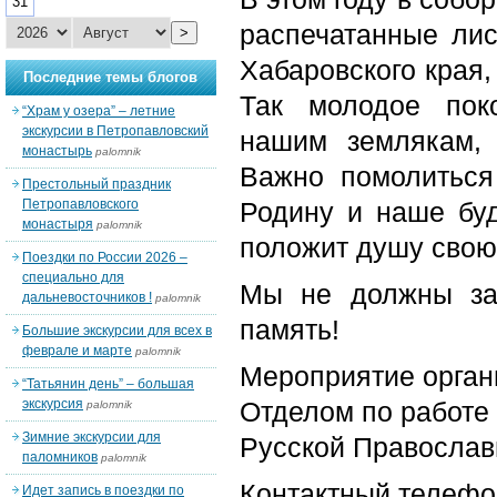
31
распечатанные лис
>
Хабаровского края,
Последние темы блогов
Так молодое пок
“Храм у озера” – летние
экскурсии в Петропавловский
нашим землякам, 
монастырь
palomnik
Важно помолиться
Престольный праздник
Петропавловского
Родину и наше буд
монастыря
palomnik
положит душу свою з
Поездки по России 2026 –
специально для
Мы не должны за
дальневосточников !
palomnik
память!
Большие экскурсии для всех в
феврале и марте
palomnik
Мероприятие орган
“Татьянин день” – большая
экскурсия
Отделом по работе
palomnik
Зимние экскурсии для
Русской Православ
паломников
palomnik
Контактный телефон
Идет запись в поездки по