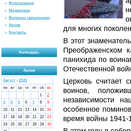
а
Фотогалерея
н
Медиатека
о
Вопросы священнику
Архив
для многих поколен
Контакты
В этот знаменател
Преображенском к
Календарь
панихида по воина
Отечественной вой
Архив
Церковь считает 
Август
-
2026
пн
вт
ср
чт
пт
сб
вс
воинов, положи
1
2
независимости н
3
4
5
6
7
8
9
особенное поминов
10
11
12
13
14
15
16
время войны 1941-1
17
18
19
20
21
22
23
24
25
26
27
28
29
30
В этом году в собо