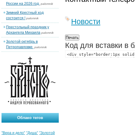
России на 2026 год.
palomnik
Зимний Крестный ход
состоится !
palomnik
Новости
Престольный праздник у
Архангела Михаила
palomnik
Золотой октябрь в
Код для вставки в 
Петропавловке.
palomnik
Облако тегов
"Вера и дело"
"Душа"
"Золотой