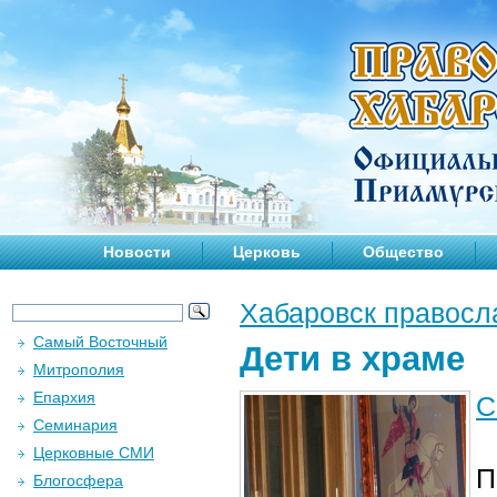
Новости
Церковь
Общество
Хабаровск правосл
Самый Восточный
Дети в храме
Митрополия
Епархия
С
Семинария
Церковные СМИ
П
Блогосфера