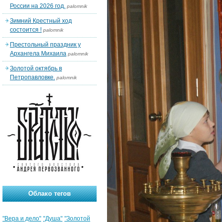
России на 2026 год.
palomnik
Зимний Крестный ход
состоится !
palomnik
Престольный праздник у
Архангела Михаила
palomnik
Золотой октябрь в
Петропавловке.
palomnik
Облако тегов
"Вера и дело"
"Душа"
"Золотой