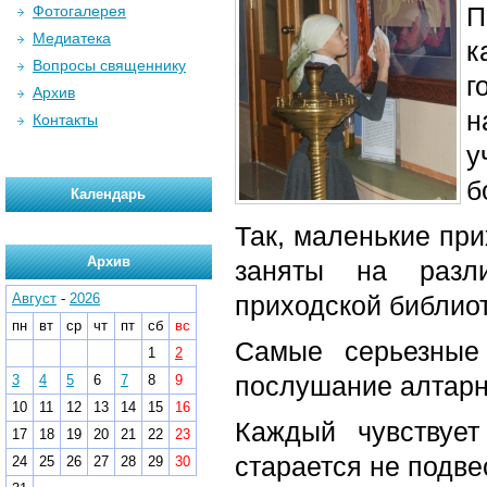
П
Фотогалерея
Медиатека
к
Вопросы священнику
г
Архив
н
Контакты
у
б
Календарь
Так, маленькие пр
Архив
заняты на разл
Август
-
2026
приходской библиот
пн
вт
ср
чт
пт
сб
вс
Самые серьезные
1
2
послушание алтарн
3
4
5
6
7
8
9
10
11
12
13
14
15
16
Каждый чувствуе
17
18
19
20
21
22
23
старается не подве
24
25
26
27
28
29
30