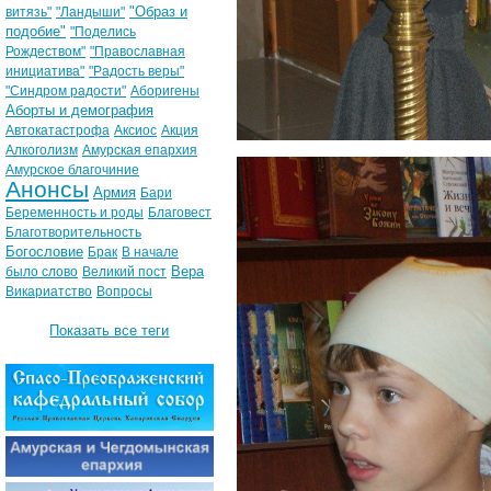
"Образ и
витязь"
"Ландыши"
подобие"
"Поделись
Рождеством"
"Православная
инициатива"
"Радость веры"
"Синдром радости"
Аборигены
Аборты и демография
Автокатастрофа
Аксиос
Акция
Алкоголизм
Амурская епархия
Амурское благочиние
Анонсы
Армия
Бари
Беременность и роды
Благовест
Благотворительность
Богословие
Брак
В начале
Вера
было слово
Великий пост
Викариатство
Вопросы
Показать все теги