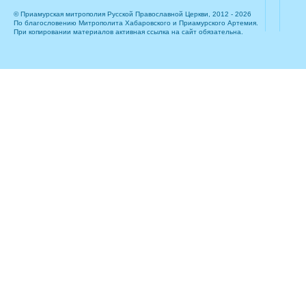
© Приамурская митрополия Русской Православной Церкви, 2012 - 2026
По благословению Митрополита Хабаровского и Приамурского Артемия.
При копировании материалов активная ссылка на сайт обязательна.