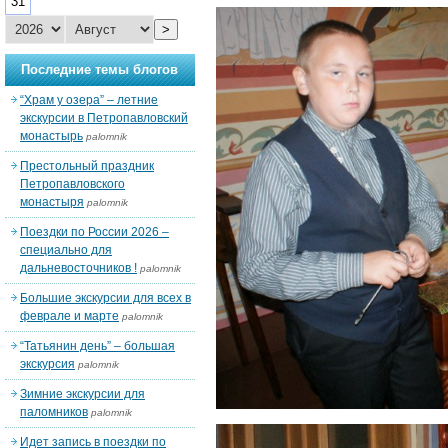
31
>
Последние темы блогов
“Храм у озера” – летние
экскурсии в Петропавловский
монастырь
palomnik
Престольный праздник
Петропавловского
монастыря
palomnik
Поездки по России 2026 –
специально для
дальневосточников !
palomnik
Большие экскурсии для всех в
феврале и марте
palomnik
“Татьянин день” – большая
экскурсия
palomnik
Зимние экскурсии для
паломников
palomnik
Идет запись в поездки по