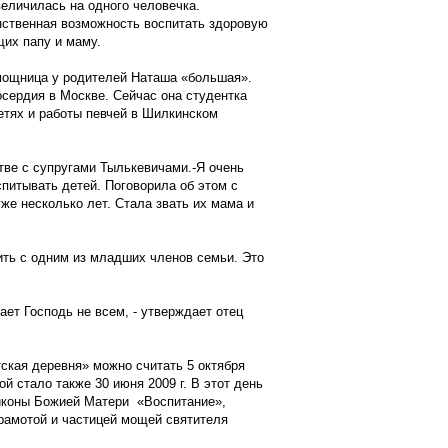
величилась на одного человечка.
инственная возможность воспитать здоровую
щих папу и маму.
омощница у родителей Наташа «большая».
сердия в Москве. Сейчас она студентка
детях и работы певчей в Шилкинском
тве с супругами Тылькевичами.-Я очень
спитывать детей. Поговорила об этом с
же несколько лет. Стала звать их мама и
ить с одним из младших членов семьи. Это
ает Господь не всем, - утверждает отец
тская деревня» можно считать 5 октября
й стало также 30 июня 2009 г. В этот день
иконы Божией Матери «Воспитание»,
грамотой и частицей мощей святителя