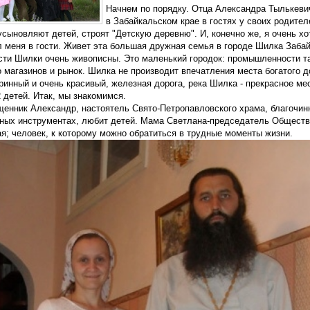
Начнем по порядку. Отца Александра Тылькевич
в Забайкальском крае в гостях у своих родите
 усыновляют детей, строят "Детскую деревню". И, конечно же, я очень х
л меня в гости. Живет эта большая дружная семья в городе Шилка Забай
сти Шилки очень живописны. Это маленький городок: промышленности там
о магазинов и рынок. Шилка не производит впечатления места богатого
ринный и очень красивый, железная дорога, река Шилка - прекрасное ме
 детей. Итак, мы знакомимся.
щенник Александр, настоятель Свято-Петропавловского храма, благочинн
ных инструментах, любит детей. Мама Светлана-председатель Обществ
я; человек, к которому можно обратиться в трудные моменты жизни.