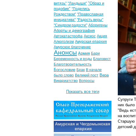
"Образ и
витязь"
"Ландыши"
подобие"
"Поделись
Рождеством"
"Православная
инициатива"
"Радость веры"
"Синдром радости"
Аборигены
Аборты и демография
Автокатастрофа
Аксиос
Акция
Алкоголизм
Амурская епархия
Амурское благочиние
Анонсы
Армия
Бари
Беременность и роды
Благовест
Благотворительность
Богословие
Брак
В начале
Вера
было слово
Великий пост
Викариатство
Вопросы
Показать все теги
Супруги Т
них было
"Ведь ест
на воспит
Старшую 
детский д