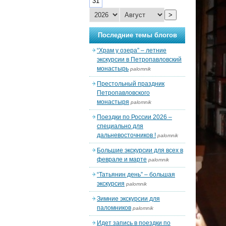
31
>
Последние темы блогов
“Храм у озера” – летние
экскурсии в Петропавловский
монастырь
palomnik
Престольный праздник
Петропавловского
монастыря
palomnik
Поездки по России 2026 –
специально для
дальневосточников !
palomnik
Большие экскурсии для всех в
феврале и марте
palomnik
“Татьянин день” – большая
экскурсия
palomnik
Зимние экскурсии для
паломников
palomnik
Идет запись в поездки по