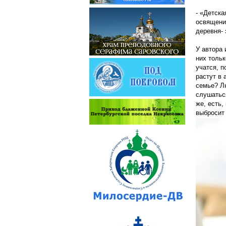
- «Детска
освящения
деревня- 
У автора 
них тольк
учатся, п
растут в
семье? Лю
слушаться
же, есть,
выбросит 