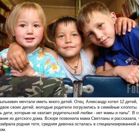
ылькевич мечтали иметь много детей. Отец Александр хотел 12 детей, 
 двое своих детей, молодые родители погрузились в семейные хлопоты.
ь дети, которым не хватает родительской любви - нет мамы и папы". В 
ание из детского дома. Вскоре позвонила мама Светланы и рассказала, 
забрала родная тетя, средняя девочка осталась в специализированной 
ом.