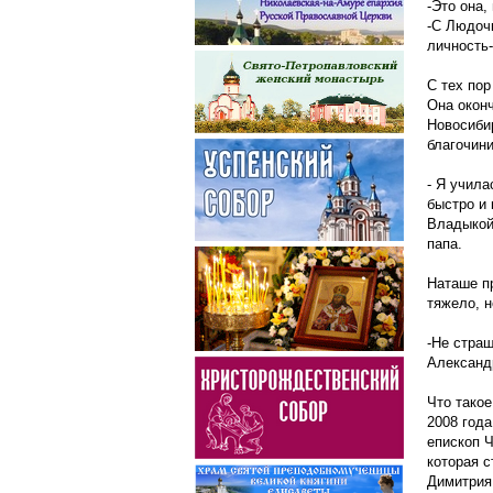
-Это она,
-С Людочк
личность-
С тех по
Она окон
Новосиби
благочини
- Я учила
быстро и 
Владыкой 
папа.
Наташе пр
тяжело, н
-Не страш
Александ
Что такое
2008 года
епископ 
которая 
Димитрия