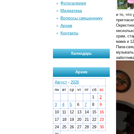
Фотогалерея
Медиатека
и то, что
Вопросы священнику
пригласи
Архив
Окрестно
нескольк
Контакты
храм, ста
мама и 12
Папа-свя
музыкаль
Календарь
заботлива
Архив
Август
-
2026
пн
вт
ср
чт
пт
сб
вс
1
2
3
4
5
6
7
8
9
10
11
12
13
14
15
16
17
18
19
20
21
22
23
24
25
26
27
28
29
30