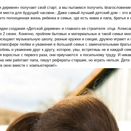
я деревня» получает свой старт, а мы пытаемся получить благословение
 места для будущей часовни.- Даже самый лучший детский дом – это вс
это полноценная жизнь ребенка в семье, где есть мама и папа, братья и 
идеи создания «Детской деревни» и главного ее строителя- отца Алексан
о 2 своих. Конечно, проблем бытовых и материальных в такой семье мно
осещают музыкальную школу, разные кружки и секции, дружно играют и 
 атмосфере любви и уважения в большой семье с замечательными братья
бовь и уважение друг к другу, которое, увы, встретишь не в каждой с
 взрослых с первого раза, они приучаются к посильному труду. И ника
 на нем работает папа, пишут рефераты старшие, но играть нельзя. Дети 
в окно вместе с компьютером!».