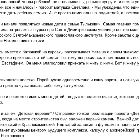
 посланный Богом ребенок!- не сговариваясь, решили супруги, и семья у
и все и началось! - говорит матушка Светлана. - Мы убеждены, что ед
это дать ребенку семью. И не просто номинальных родителей, а настоя
р и начали появляться новые дети в семье Тылькевич. Самая главная п
чила патронажные курсы при Свято-Димитриевском училище сестер мило
рского Свято-Макарьевского православного института. Кроме заботы о 
и Наталья пишет стихи.
сь вместе с батюшкой на курсах,- рассказывает Наташа о своем знакомс
крепко прикипела к этой семье. Поэтому попросилась к ним помогать во
Евстафием. Он меня благословил приехать и жить с ними. Вот и живу у
иходится нелегко. Порой нужно одновременно и кашу варить, и ноты уч
о приятно чувствовать себя кому-то нужной.
но и несложно иметь много детей - ведь это великое счастье, которое д
р.
 и зачем "Детская деревня"? Отправной точкой реализации проекта «Де
, когда на месте строительства был заложен первый камень. Важной дато
Читинский и Краснокаменский Евстафий заложил в фундамент часовни 
станет духовным центром будущего комплекса, капсулу с архиерейской 
 Ростовского.