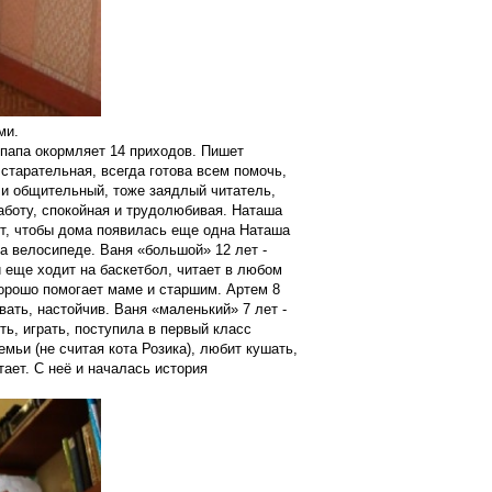
ми.
 папа окормляет 14 приходов. Пишет
 старательная, всегда готова всем помочь,
й и общительный, тоже заядлый читатель,
аботу, спокойная и трудолюбивая. Наташа
ает, чтобы дома появилась еще одна Наташа
а велосипеде. Ваня «большой» 12 лет -
 еще ходит на баскетбол, читает в любом
хорошо помогает маме и старшим. Артем 8
вать, настойчив. Ваня «маленький» 7 лет -
ть, играть, поступила в первый класс
ьи (не считая кота Розика), любит кушать,
тает. С неё и началась история