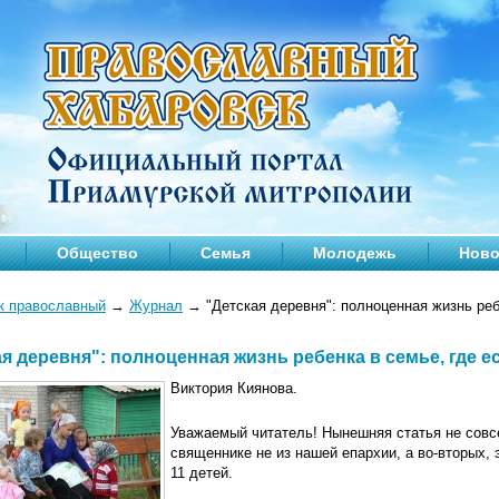
Общество
Семья
Молодежь
Ново
к православный
→
Журнал
→
"Детская деревня": полноценная жизнь ребе
я деревня": полноценная жизнь ребенка в семье, где е
Виктория Киянова.
Уважаемый читатель! Нынешняя статья не совсе
священнике не из нашей епархии, а во-вторых, 
11 детей.