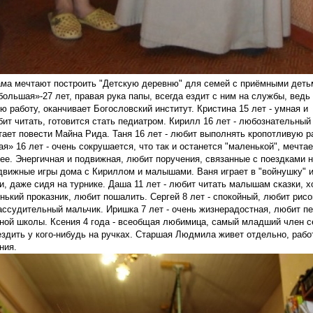
ама мечтают построить "Детскую деревню" для семей с приёмными деть
ольшая»-27 лет, правая рука папы, всегда ездит с ним на службы, ведь
 работу, оканчивает Богословский институт. Кристина 15 лет - умная и
ит читать, готовится стать педиатром. Кирилл 16 лет - любознательны
ает повести Майна Рида. Таня 16 лет - любит выполнять кропотливую р
я» 16 лет - очень сокрушается, что так и останется "маленькой", мечт
е. Энергичная и подвижная, любит поручения, связанные с поездками н
движные игры дома с Кириллом и малышами. Ваня играет в "войнушку" и
, даже сидя на турнике. Даша 11 лет - любит читать малышам сказки, 
нький проказник, любит пошалить. Сергей 8 лет - спокойный, любит рисо
ассудительный мальчик. Иришка 7 лет - очень жизнерадостная, любит пе
ой школы. Ксения 4 года - всеобщая любимица, самый младший член сем
ездить у кого-нибудь на ручках. Старшая Людмила живет отдельно, рабо
ния.