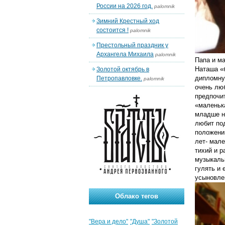
России на 2026 год.
palomnik
Зимний Крестный ход
состоится !
palomnik
Престольный праздник у
Архангела Михаила
palomnik
Папа и м
Наташа «б
Золотой октябрь в
дипломную
Петропавловке.
palomnik
очень люб
предпочит
«маленька
младше не
любит по
положении
лет- мале
тихий и р
музыкальн
гулять и 
усыновле
Облако тегов
"Вера и дело"
"Душа"
"Золотой