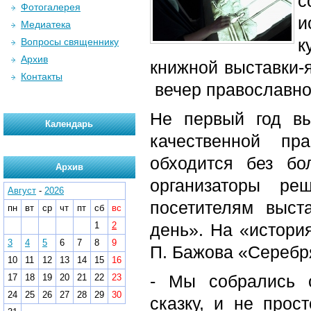
с
Фотогалерея
и
Медиатека
к
Вопросы священнику
Архив
книжной выставки-
Контакты
вечер православно
Не первый год вы
Календарь
качественной пр
обходится без бо
Архив
организаторы р
Август
-
2026
посетителям выст
пн
вт
ср
чт
пт
сб
вс
1
2
день». На «истори
3
4
5
6
7
8
9
П. Бажова «Серебр
10
11
12
13
14
15
16
- Мы собрались с
17
18
19
20
21
22
23
24
25
26
27
28
29
30
сказку, и не прост