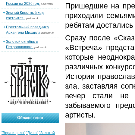
России на 2026 год.
Пришедшие на пре
palomnik
Зимний Крестный ход
приходили семьями
состоится !
palomnik
ребятам достались 
Престольный праздник у
Архангела Михаила
palomnik
Сразу после «Сказ
Золотой октябрь в
«Встреча» предста
Петропавловке.
palomnik
которые неоднокр
различных конкурсо
Истории православ
зла, заставляя со
вечер стали не 
забываемого пред
артисты.
Облако тегов
"Вера и дело"
"Душа"
"Золотой