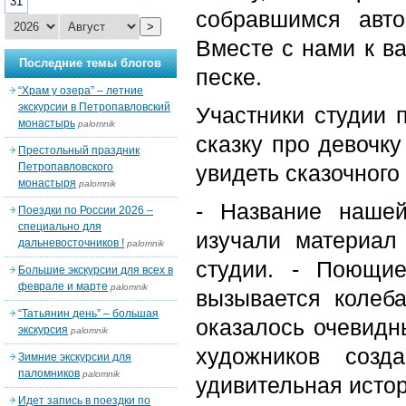
31
собравшимся авт
>
Вместе с нами к в
Последние темы блогов
песке.
“Храм у озера” – летние
экскурсии в Петропавловский
Участники студии
монастырь
palomnik
сказку про девочку
Престольный праздник
Петропавловского
увидеть сказочного
монастыря
palomnik
- Название наше
Поездки по России 2026 –
специально для
изучали материал
дальневосточников !
palomnik
студии. - Поющи
Большие экскурсии для всех в
феврале и марте
palomnik
вызывается колеб
“Татьянин день” – большая
оказалось очевидн
экскурсия
palomnik
художников созд
Зимние экскурсии для
паломников
palomnik
удивительная истор
Идет запись в поездки по