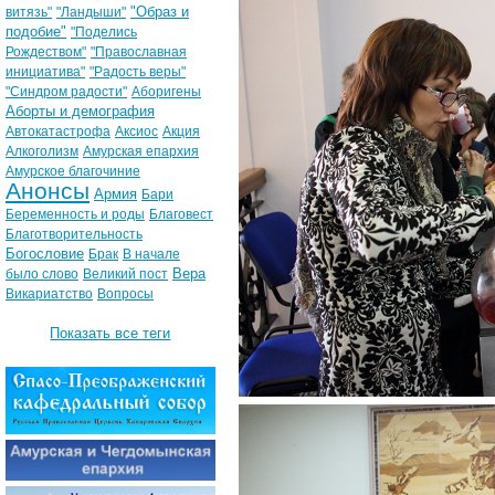
"Образ и
витязь"
"Ландыши"
подобие"
"Поделись
Рождеством"
"Православная
инициатива"
"Радость веры"
"Синдром радости"
Аборигены
Аборты и демография
Автокатастрофа
Аксиос
Акция
Алкоголизм
Амурская епархия
Амурское благочиние
Анонсы
Армия
Бари
Беременность и роды
Благовест
Благотворительность
Богословие
Брак
В начале
Вера
было слово
Великий пост
Викариатство
Вопросы
Показать все теги