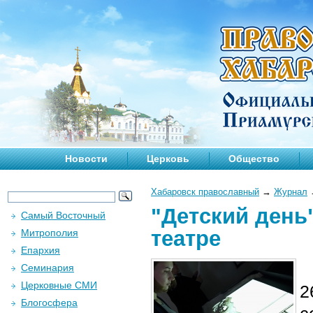
Новости
Церковь
Общество
Хабаровск православный
→
Журнал
"Детский день"
Самый Восточный
театре
Митрополия
Епархия
Семинария
Церковные СМИ
2
Блогосфера