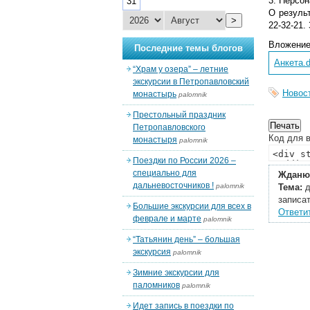
3. Персон
31
О результ
>
22-32-21
Вложени
Последние темы блогов
Анкета.
“Храм у озера” – летние
экскурсии в Петропавловский
Новос
монастырь
palomnik
Престольный праздник
Петропавловского
Код для в
монастыря
palomnik
Поездки по России 2026 –
специально для
Жданюк
дальневосточников !
palomnik
Тема:
д
записат
Большие экскурсии для всех в
Ответи
феврале и марте
palomnik
“Татьянин день” – большая
экскурсия
palomnik
Зимние экскурсии для
паломников
palomnik
Идет запись в поездки по