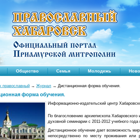
Общество
Семья
Молодежь
Ново
к православный
→
Журнал
→
Дистанционная форма обучения.
ционная форма обучения.
Информационно-издательский центр Хабаровск
По благословению архиепископа Хабаровского 
духовной семинарии с 2011-2012 учебного года
Дистанционное обучение дает возможность ми
непосредственно по месту проживания или р