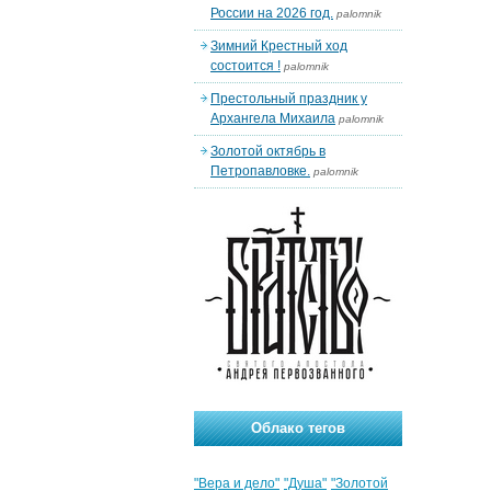
России на 2026 год.
palomnik
Зимний Крестный ход
состоится !
palomnik
Престольный праздник у
Архангела Михаила
palomnik
Золотой октябрь в
Петропавловке.
palomnik
Облако тегов
"Вера и дело"
"Душа"
"Золотой