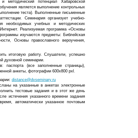
 и методический потенциал Хабаровской
обучения является выполнение контрольных
выполнение теста). Выполненные письменные
ттестации. Семинария организует учебно-
ия необходимых учебных и методических
 Интернет. Реализуемая программа «Основы
программы изучаются предметы: Библейская
ности, Основы православного вероучения,
ить итоговую работу. Слушатели, успешно
й духовной семинарии.
: паспорта (все заполненные страницы),
ненной анкеты, фотографии 600x800 pxl.
нарии:
distance@dvseminary.ru
сланы на указанные в анкетах электронные
олнить тестовые задания и в этот же день
сле истечения указанного времени задания
время, автоматически указанное почтовым