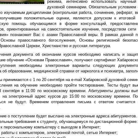
режима, интенсивно использовать научный
духовной семинарии. Обязательным условием 
по изучаемым дисциплинам (контрольная работа, сочинение, реферат, 
получившие положительные оценки, являются допуском к итоговой а
ескую помощь обучающимся в форме консультаций, предоставлен
ов, ориентированных на самостоятельное изучение, посредством сети
вия» познакомит Вас с азами Православной веры. В рамках данной 
 Основы православного богослужения, Основы религиозной безопас
Православной Церкви, Христианство и русская литература.
чения документа об окончании курсов необходимо написать и защит
шие обучение «Основам Православия», получают сертификат Хабаровско
упления необходимы электронные варианты следующих документов
 об образовании, медицинской справки от нарколога и психиатра, запол
 принимаются с 1 по 20 сентября на e-mail Хабаровской духовной семи
сления на обучение необходимо пройти тестирование. Тесты будут вы
3 сентября в 11:00 по московскому времени. Абитуриенты должны вып
ь на электронный адрес курсов до 15:00 по московскому времени. По
ься не будут. Временем отправления письма с ответом считается 
.
ние о поступлении будет выслано на электронные адреса абитуриентов.
ельные требования к студенту, обучающемуся по дистанционной форме:
п к персональному компьютеру с выходом в Интернет;
 работы с компьютером, электронной почтой, сетью Интернет;