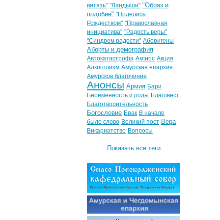
"Образ и
витязь"
"Ландыши"
подобие"
"Поделись
Рождеством"
"Православная
инициатива"
"Радость веры"
"Синдром радости"
Аборигены
Аборты и демография
Автокатастрофа
Аксиос
Акция
Алкоголизм
Амурская епархия
Амурское благочиние
Анонсы
Армия
Бари
Беременность и роды
Благовест
Благотворительность
Богословие
Брак
В начале
Вера
было слово
Великий пост
Викариатство
Вопросы
Показать все теги