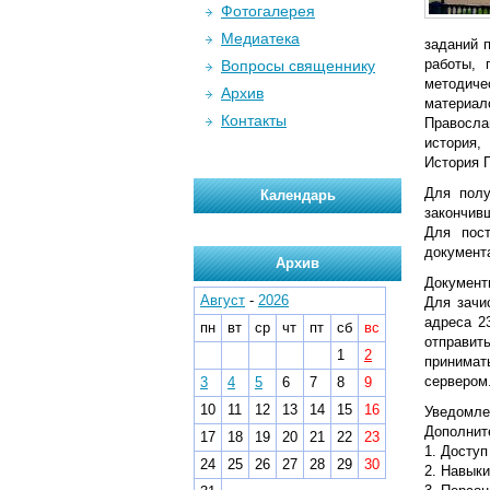
Фотогалерея
Медиатека
заданий 
работы, 
Вопросы священнику
методич
Архив
материал
Контакты
Правосла
история,
История 
Для полу
Календарь
закончив
Для пост
документа
Архив
Документы
Август
-
2026
Для зачи
адреса 2
пн
вт
ср
чт
пт
сб
вс
отправит
1
2
принимат
сервером
3
4
5
6
7
8
9
10
11
12
13
14
15
16
Уведомле
Дополнит
17
18
19
20
21
22
23
1. Досту
24
25
26
27
28
29
30
2. Навыки