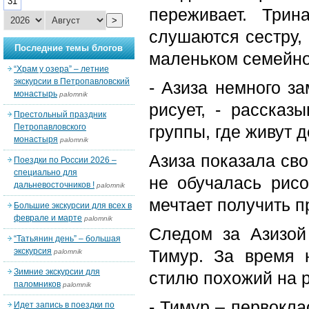
31
переживает. Три
>
слушаются сестру, 
Последние темы блогов
маленьком семейном
“Храм у озера” – летние
экскурсии в Петропавловский
- Азиза немного за
монастырь
palomnik
рисует, - рассказ
Престольный праздник
Петропавловского
группы, где живут д
монастыря
palomnik
Азиза показала сво
Поездки по России 2026 –
специально для
не обучалась рисо
дальневосточников !
palomnik
мечтает получить 
Большие экскурсии для всех в
феврале и марте
palomnik
Следом за Азизо
“Татьянин день” – большая
экскурсия
Тимур. За время 
palomnik
Зимние экскурсии для
стилю похожий на р
паломников
palomnik
- Тимур – первокла
Идет запись в поездки по