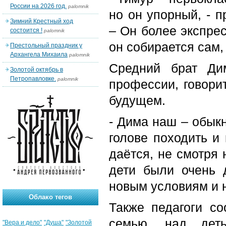
России на 2026 год.
palomnik
но он упорный, - 
Зимний Крестный ход
– Он более экспре
состоится !
palomnik
он собирается сам,
Престольный праздник у
Архангела Михаила
palomnik
Средний брат Ди
Золотой октябрь в
Петропавловке.
palomnik
профессии, говорит
будущем.
- Дима наш – обык
голове походить и
даётся, не смотря
дети были очень 
новым условиям и 
Облако тегов
Также педагоги с
семью, над дет
"Вера и дело"
"Душа"
"Золотой