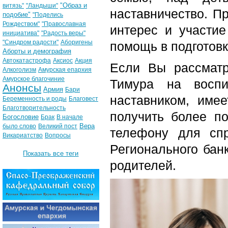
"Образ и
витязь"
"Ландыши"
наставничество. П
подобие"
"Поделись
Рождеством"
"Православная
интерес и участие
инициатива"
"Радость веры"
"Синдром радости"
Аборигены
помощь в подготовк
Аборты и демография
Автокатастрофа
Аксиос
Акция
Если Вы рассматр
Алкоголизм
Амурская епархия
Амурское благочиние
Тимура на восп
Анонсы
Армия
Бари
наставником, име
Беременность и роды
Благовест
Благотворительность
получить более п
Богословие
Брак
В начале
Вера
было слово
Великий пост
телефону для спр
Викариатство
Вопросы
Регионального бан
Показать все теги
родителей.