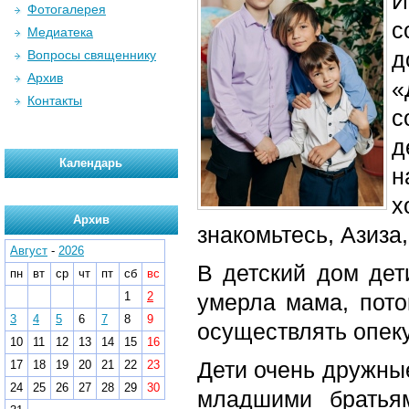
И
Фотогалерея
с
Медиатека
д
Вопросы священнику
Архив
«
Контакты
с
д
Календарь
н
х
Архив
знакомьтесь, Азиза
Август
-
2026
В детский дом дет
пн
вт
ср
чт
пт
сб
вс
1
2
умерла мама, пото
3
4
5
6
7
8
9
осуществлять опеку
10
11
12
13
14
15
16
Дети очень дружные
17
18
19
20
21
22
23
24
25
26
27
28
29
30
младшими братьям