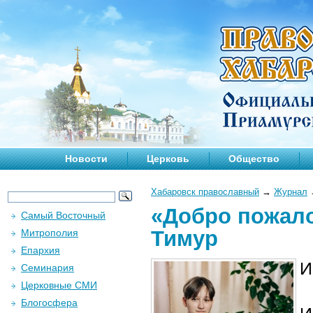
Новости
Церковь
Общество
Хабаровск православный
→
Журнал
«Добро пожало
Самый Восточный
Тимур
Митрополия
Епархия
И
Семинария
Церковные СМИ
Блогосфера