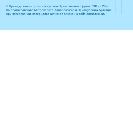
© Приамурская митрополия Русской Православной Церкви, 2012 - 2026
По благословению Митрополита Хабаровского и Приамурского Артемия.
При копировании материалов активная ссылка на сайт обязательна.