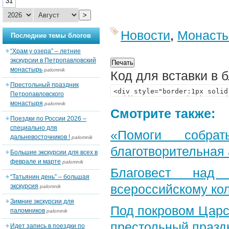
31
>
Новости
,
Монаст
Последние темы блогов
“Храм у озера” – летние
экскурсии в Петропавловский
монастырь
palomnik
Код для вставки в 
Престольный праздник
Петропавловского
монастыря
palomnik
Смотрите также:
Поездки по России 2026 –
специально для
«Помоги собра
дальневосточников !
palomnik
благотворительная
Большие экскурсии для всех в
феврале и марте
palomnik
Благовест над
“Татьянин день” – большая
всероссийскому ко
экскурсия
palomnik
Зимние экскурсии для
Под покровом Царс
паломников
palomnik
престольный празд
Идет запись в поездки по