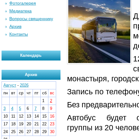
Фотогалерея
Медиатека
Д
Вопросы священнику
п
Архив
м
Контакты
д
Календарь
1
с
Архив
монастыря, городс
Август
-
2026
Запись по телефону
пн
вт
ср
чт
пт
сб
вс
1
2
Без предварительно
3
4
5
6
7
8
9
Автобус будет 
10
11
12
13
14
15
16
17
18
19
20
21
22
23
группы из 20 челове
24
25
26
27
28
29
30