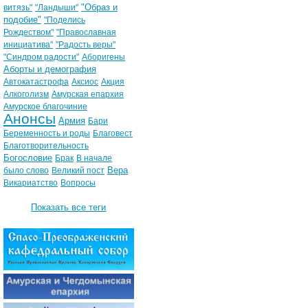
"Образ и
витязь"
"Ландыши"
подобие"
"Поделись
Рождеством"
"Православная
инициатива"
"Радость веры"
"Синдром радости"
Аборигены
Аборты и демография
Автокатастрофа
Аксиос
Акция
Алкоголизм
Амурская епархия
Амурское благочиние
Анонсы
Армия
Бари
Беременность и роды
Благовест
Благотворительность
Богословие
Брак
В начале
Вера
было слово
Великий пост
Викариатство
Вопросы
Показать все теги