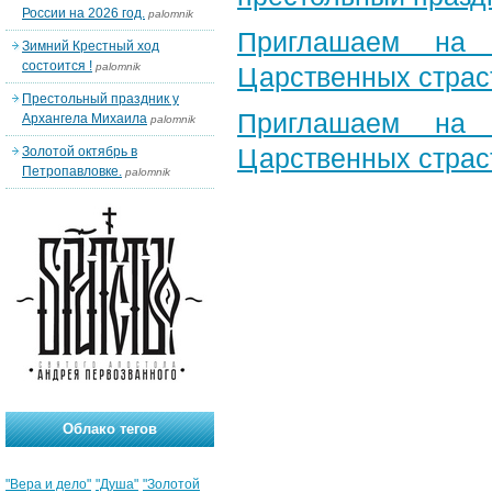
России на 2026 год.
palomnik
Приглашаем на 
Зимний Крестный ход
состоится !
palomnik
Царственных страс
Престольный праздник у
Приглашаем на 
Архангела Михаила
palomnik
Царственных страс
Золотой октябрь в
Петропавловке.
palomnik
Облако тегов
"Вера и дело"
"Душа"
"Золотой