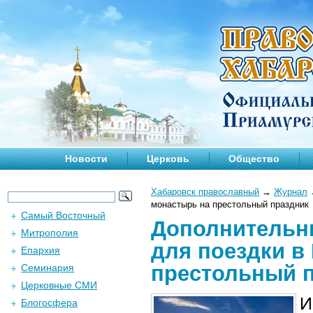
Новости
Церковь
Общество
Хабаровск православный
→
Журнал
монастырь на престольный праздник
Самый Восточный
Дополнительн
Митрополия
для поездки в
Епархия
престольный 
Семинария
Церковные СМИ
И
Блогосфера