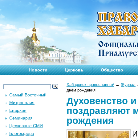
Новости
Церковь
Общество
Хабаровск православный
→
Журнал
днём рождения
Самый Восточный
Духовенство и
Митрополия
поздравляют м
Епархия
рождения
Семинария
Церковные СМИ
И
Блогосфера