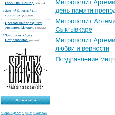
Митрополит Артеми
России на 2026 год.
palomnik
день памяти препо
Зимний Крестный ход
состоится !
palomnik
Митрополит Артеми
Престольный праздник у
Сыктывкаре
Архангела Михаила
palomnik
Золотой октябрь в
Митрополит Артеми
Петропавловке.
palomnik
любви и верности
Поздравление​ мит
Облако тегов
"Вера и дело"
"Душа"
"Золотой