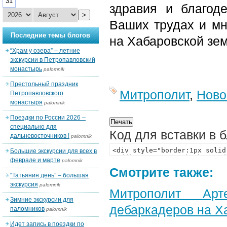
31
здравия и благод
>
Ваших трудах и мн
Последние темы блогов
на Хабаровской зе
“Храм у озера” – летние
экскурсии в Петропавловский
монастырь
palomnik
Престольный праздник
Митрополит
,
Ново
Петропавловского
монастыря
palomnik
Поездки по России 2026 –
специально для
Код для вставки в 
дальневосточников !
palomnik
Большие экскурсии для всех в
феврале и марте
palomnik
Смотрите также:
“Татьянин день” – большая
экскурсия
palomnik
Митрополит Арт
Зимние экскурсии для
дебаркадеров на Х
паломников
palomnik
Идет запись в поездки по