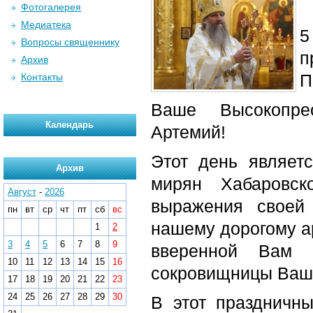
Фотогалерея
Медиатека
5
Вопросы священнику
п
Архив
П
Контакты
Ваше Высокопрео
Календарь
Артемий!
Этот день являет
Архив
мирян Хабаровс
Август
-
2026
выражения своей
пн
вт
ср
чт
пт
сб
вс
нашему дорогому ар
1
2
3
4
5
6
7
8
9
вверенной Вам 
10
11
12
13
14
15
16
сокровищницы Ваше
17
18
19
20
21
22
23
24
25
26
27
28
29
30
В этот праздничн