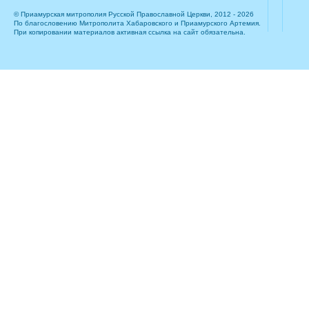
© Приамурская митрополия Русской Православной Церкви, 2012 - 2026
По благословению Митрополита Хабаровского и Приамурского Артемия.
При копировании материалов активная ссылка на сайт обязательна.