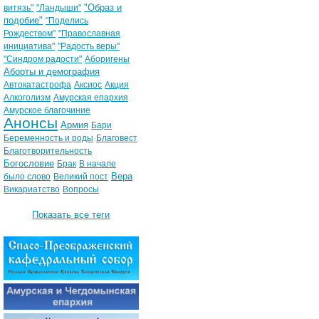
"Образ и
витязь"
"Ландыши"
подобие"
"Поделись
Рождеством"
"Православная
инициатива"
"Радость веры"
"Синдром радости"
Аборигены
Аборты и демография
Автокатастрофа
Аксиос
Акция
Алкоголизм
Амурская епархия
Амурское благочиние
Анонсы
Армия
Бари
Беременность и роды
Благовест
Благотворительность
Богословие
Брак
В начале
Вера
было слово
Великий пост
Викариатство
Вопросы
Показать все теги