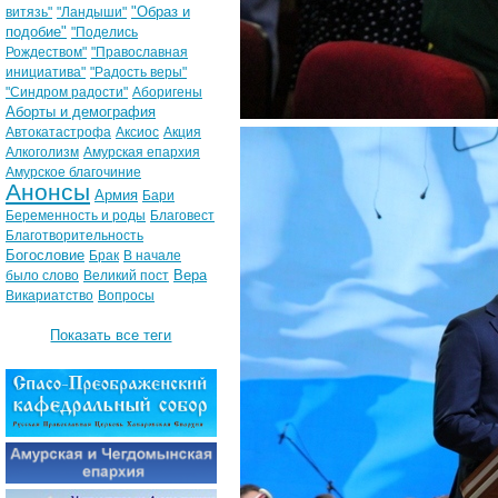
"Образ и
витязь"
"Ландыши"
подобие"
"Поделись
Рождеством"
"Православная
инициатива"
"Радость веры"
"Синдром радости"
Аборигены
Аборты и демография
Автокатастрофа
Аксиос
Акция
Алкоголизм
Амурская епархия
Амурское благочиние
Анонсы
Армия
Бари
Беременность и роды
Благовест
Благотворительность
Богословие
Брак
В начале
Вера
было слово
Великий пост
Викариатство
Вопросы
Показать все теги