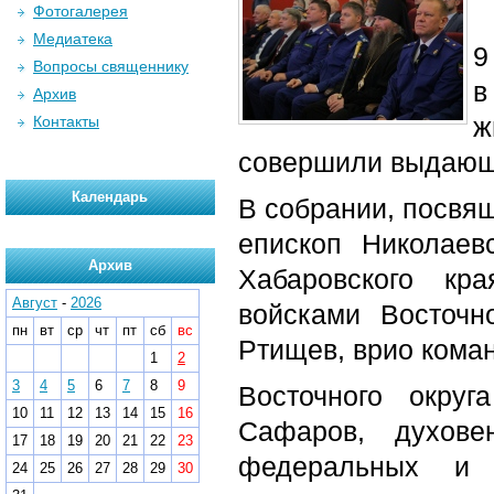
Фотогалерея
Медиатека
9
Вопросы священнику
в
Архив
ж
Контакты
совершили выдающи
Календарь
В собрании, посвящ
епископ Николаев
Архив
Хабаровского кр
Август
-
2026
войсками Восточн
пн
вт
ср
чт
пт
сб
вс
Ртищев, врио кома
1
2
3
4
5
6
7
8
9
Восточного округ
10
11
12
13
14
15
16
Сафаров, духове
17
18
19
20
21
22
23
федеральных и р
24
25
26
27
28
29
30