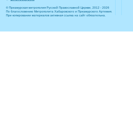
© Приамурская митрополия Русской Православной Церкви, 2012 - 2026
По благословению Митрополита Хабаровского и Приамурского Артемия.
При копировании материалов активная ссылка на сайт обязательна.