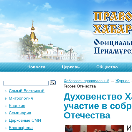
Новости
Церковь
Общество
Хабаровск православный
→
Журнал
Героев Отечества
Самый Восточный
Духовенство Х
Митрополия
участие в соб
Епархия
Отечества
Семинария
Церковные СМИ
И
Блогосфера