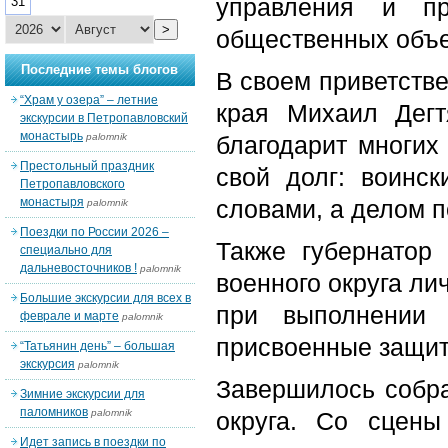
управления и пр
31
>
общественных объе
Последние темы блогов
В своем приветстве
“Храм у озера” – летние
края Михаил Дегт
экскурсии в Петропавловский
монастырь
palomnik
благодарит многих
Престольный праздник
свой долг: воинск
Петропавловского
монастыря
словами, а делом 
palomnik
Поездки по России 2026 –
Также губернатор
специально для
дальневосточников !
palomnik
военного округа л
Большие экскурсии для всех в
при выполнении 
феврале и марте
palomnik
присвоенные защит
“Татьянин день” – большая
экскурсия
palomnik
Завершилось собра
Зимние экскурсии для
паломников
palomnik
округа. Со сцен
Идет запись в поездки по