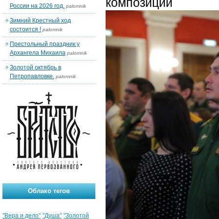
композиции
России на 2026 год.
palomnik
Зимний Крестный ход
состоится !
palomnik
Престольный праздник у
Архангела Михаила
palomnik
Золотой октябрь в
Петропавловке.
palomnik
Облако тегов
"Вера и дело"
"Душа"
"Золотой