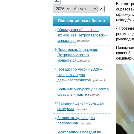
31
В ходе р
>
образова
сформули
молодёжи
Последние темы блогов
- Провед
“Храм у озера” – летние
росту пе
экскурсии в Петропавловский
руководи
монастырь
palomnik
Напомним
Престольный праздник
краевой 
Петропавловского
семинари
монастыря
palomnik
Поездки по России 2026 –
специально для
дальневосточников !
palomnik
Большие экскурсии для всех в
феврале и марте
palomnik
“Татьянин день” – большая
экскурсия
palomnik
Зимние экскурсии для
паломников
palomnik
Идет запись в поездки по