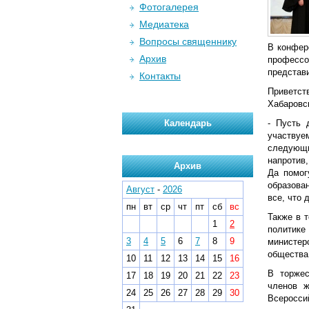
Фотогалерея
Медиатека
Вопросы священнику
В конфер
Архив
профессо
представ
Контакты
Приветст
Хабаровск
Календарь
- Пусть 
участвуе
следующи
напротив,
Архив
Да помог
образова
Август
-
2026
все, что 
пн
вт
ср
чт
пт
сб
вс
Также в 
1
2
политике
3
4
5
6
7
8
9
министер
общества
10
11
12
13
14
15
16
В торжес
17
18
19
20
21
22
23
членов ж
24
25
26
27
28
29
30
Всероссий