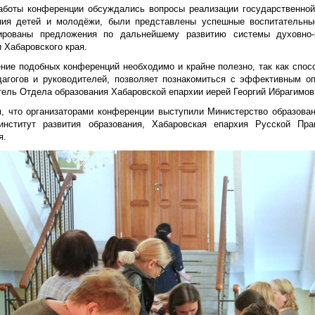
аботы конференции обсуждались вопросы реализации государственной 
ния детей и молодёжи, были представлены успешные воспитательные
рованы предложения по дальнейшему развитию системы духовно-н
 Хабаровского края.
ение подобных конференций необходимо и крайне полезно, так как спо
дагогов и руководителей, позволяет познакомиться с эффективным оп
тель Отдела образования Хабаровской епархии иерей Георгий Ибрагимов
, что организаторами конференции выступили Министерство образован
институт развития образования, Хабаровская епархия Русской Пр
я.