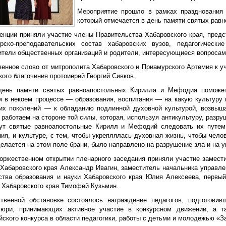
Мероприятие прошло в рамках празднования 
который отмечается в день памяти святых рав
енции приняли участие члены Правительства Хабаровского края, предс
рско-преподавательских состав хабаровских вузов, педагогические
ители общественных организаций и родители, интересующиеся вопросами
венное слово от митрополита Хабаровского и Приамурского Артемия к у
ого благочиния протоиерей Георгий Сивков.
день памяти святых равноапостольных Кирилла и Мефодия поможет
м в некоем процессе — образования, воспитания — на какую культуру
х поколений — к обладанию подлинной духовной культурой, возвыша
 работаем на стороне той силы, которая, используя антикультуру, разру
ут святые равноапостольные Кирилл и Мефодий следовать их путем
ния, и культуре, с тем, чтобы укреплялась духовная жизнь, чтобы чел
делается на этом поле брани, было направлено на разрушение зла и на 
торжественном открытии пленарного заседания приняли участие замест
 Хабаровского края Александр Ивагин, заместитель начальника управле
ства образования и науки Хабаровского края Юлия Алексеева, первый
 Хабаровского края Тимофей Кузьмин.
твенной обстановке состоялось награждение педагогов, подготовив
юри, принимающих активное участие в конкурсном движении, а та
ского конкурса в области педагогики, работы с детьми и молодежью «З