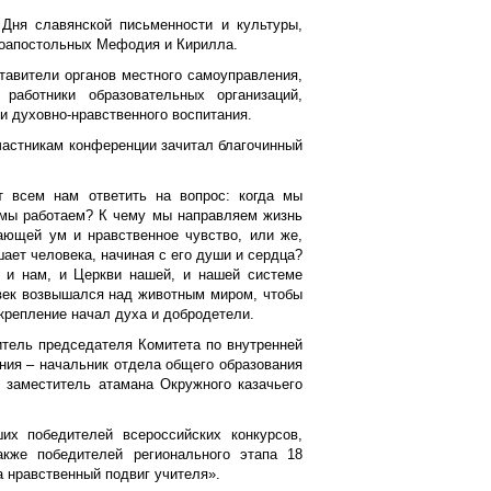
Дня славянской письменности и культуры,
ноапостольных Мефодия и Кирилла.
тавители органов местного самоуправления,
 работники образовательных организаций,
 духовно-нравственного воспитания.
частникам конференции зачитал благочинный
 всем нам ответить на вопрос: когда мы
 мы работаем? К чему мы направляем жизнь
ющей ум и нравственное чувство, или же,
шает человека, начиная с его души и сердца?
 и нам, и Церкви нашей, и нашей системе
овек возвышался над животным миром, чтобы
укрепление начал духа и добродетели.
итель председателя Комитета по внутренней
ния – начальник отдела общего образования
 заместитель атамана Окружного казачьего
ших победителей всероссийских конкурсов,
кже победителей регионального этапа 18
а нравственный подвиг учителя».