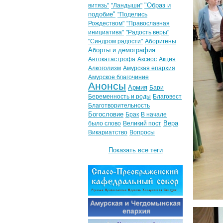
"Образ и
витязь"
"Ландыши"
подобие"
"Поделись
Рождеством"
"Православная
инициатива"
"Радость веры"
"Синдром радости"
Аборигены
Аборты и демография
Автокатастрофа
Аксиос
Акция
Алкоголизм
Амурская епархия
Амурское благочиние
Анонсы
Армия
Бари
Беременность и роды
Благовест
Благотворительность
Богословие
Брак
В начале
Вера
было слово
Великий пост
Викариатство
Вопросы
Показать все теги