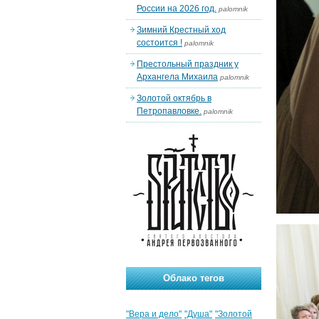
России на 2026 год.
palomnik
Зимний Крестный ход
состоится !
palomnik
Престольный праздник у
Архангела Михаила
palomnik
Золотой октябрь в
Петропавловке.
palomnik
Облако тегов
"Вера и дело"
"Душа"
"Золотой