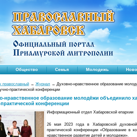
Общество
Семья
Молодежь
Ново
к православный
→
Журнал
→
Духовно-нравственное образование молодё
аучно-практической конференции
о-нравственное образование молодёжи объединило ха
-практической конференции
Информационный отдел Хабаровской епархии
26 мая 2023 года в Хабаровской духовной
практической конференции «Образование в ко
нравственное развитие детей и молодежи».